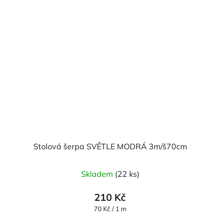
Stolová šerpa SVĚTLE MODRÁ 3m/š70cm
Průměrné
Skladem
(22 ks)
hodnocení
produktu
210 Kč
je
Měrná
70 Kč / 1 m
cena:
5,0