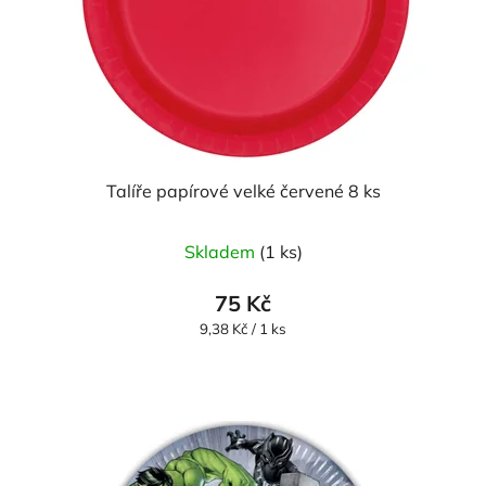
Talíře papírové velké červené 8 ks
Skladem
(1 ks)
75 Kč
Měrná
9,38 Kč / 1 ks
cena: