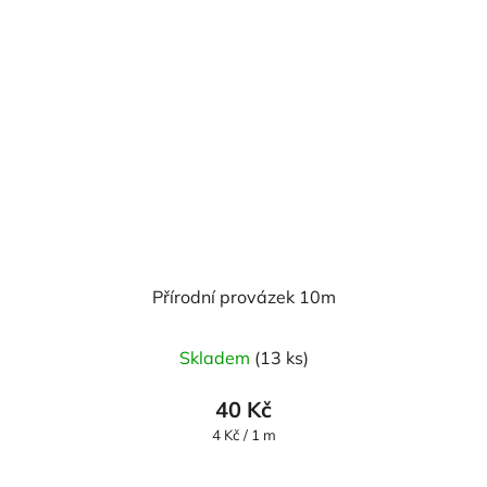
Přírodní provázek 10m
Skladem
(13 ks)
40 Kč
Měrná
4 Kč / 1 m
cena: