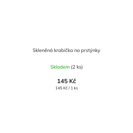
Skleněná krabička na prstýnky
Skladem
(2 ks)
145 Kč
Měrná
145 Kč / 1 ks
cena: