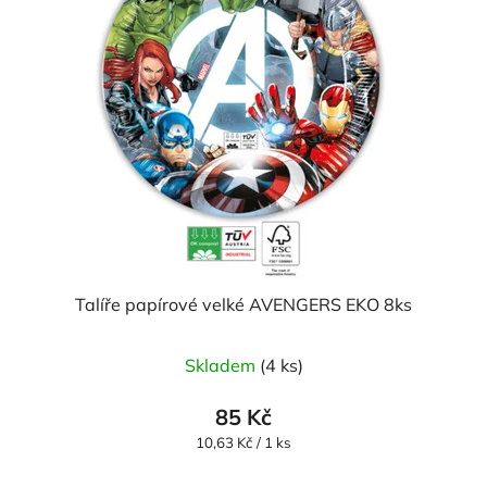
Talíře papírové velké AVENGERS EKO 8ks
Skladem
(4 ks)
85 Kč
Měrná
10,63 Kč / 1 ks
cena: