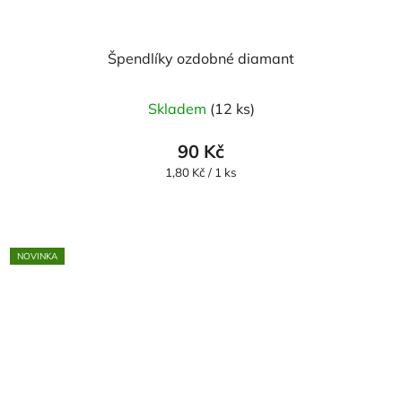
Špendlíky ozdobné diamant
Skladem
(12 ks)
90 Kč
Měrná
1,80 Kč / 1 ks
cena:
NOVINKA