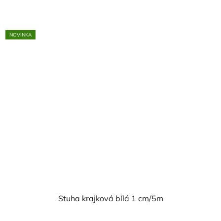
z
5
NOVINKA
hvězdiček.
Stuha krajková bílá 1 cm/5m