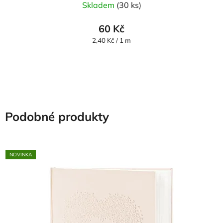
Skladem
(30 ks)
60 Kč
Měrná
2,40 Kč / 1 m
cena:
Podobné produkty
NOVINKA