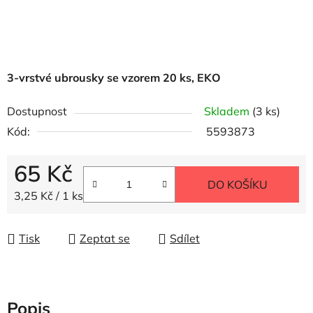
3-vrstvé ubrousky se vzorem 20 ks, EKO
Dostupnost
Skladem
(3 ks)
Kód:
5593873
65 Kč
DO KOŠÍKU
Měrná cena:
3,25 Kč / 1 ks
Tisk
Zeptat se
Sdílet
Popis