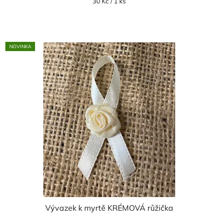
Měrná
30 Kč / 1 ks
cena:
NOVINKA
Vývazek k myrtě KRÉMOVÁ růžička