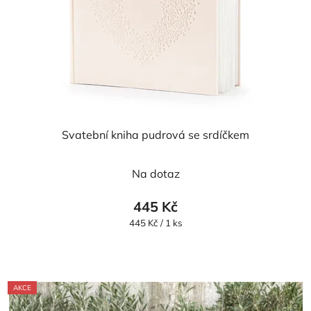
Svatební kniha pudrová se srdíčkem
Na dotaz
445 Kč
Měrná
445 Kč / 1 ks
cena:
AKCE