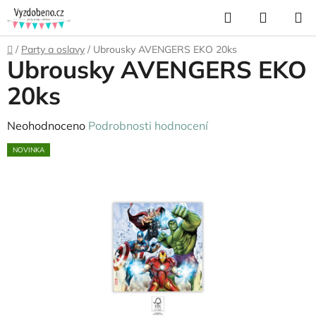
Přejít
Hledat
NÁKUP
na
KOŠÍK
obsah
Domů
/
Party a oslavy
/
Ubrousky AVENGERS EKO 20ks
Ubrousky AVENGERS EKO
20ks
Průměrné
Neohodnoceno
Podrobnosti hodnocení
hodnocení
NOVINKA
produktu
je
0,0
z
5
hvězdiček.