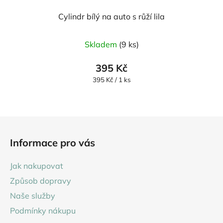
Cylindr bílý na auto s růží lila
Skladem
(9 ks)
395 Kč
Měrná
395 Kč / 1 ks
cena:
Z
á
Informace pro vás
p
a
Jak nakupovat
t
Způsob dopravy
í
Naše služby
Podmínky nákupu