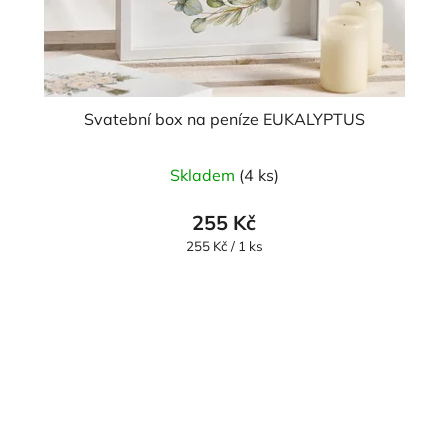
Svatební box na peníze EUKALYPTUS
Skladem
(4 ks)
255 Kč
Měrná
255 Kč / 1 ks
cena: