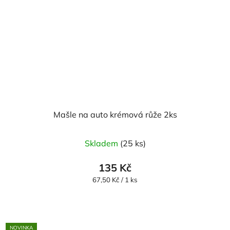
Mašle na auto krémová růže 2ks
Skladem
(25 ks)
135 Kč
Měrná
67,50 Kč / 1 ks
cena:
NOVINKA