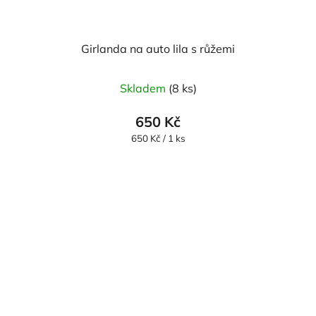
Girlanda na auto lila s růžemi
Průměrné
Skladem
(8 ks)
hodnocení
produktu
650 Kč
je
Měrná
650 Kč / 1 ks
cena:
5,0
z
5
hvězdiček.