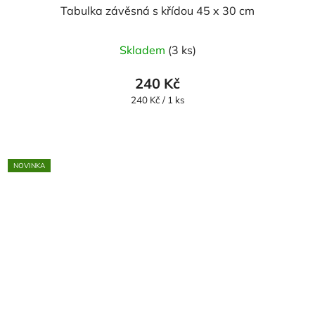
Tabulka závěsná s křídou 45 x 30 cm
Skladem
(3 ks)
240 Kč
Měrná
240 Kč / 1 ks
cena:
NOVINKA