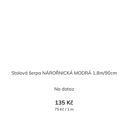
Stolová šerpa NÁROŘNICKÁ MODRÁ 1,8m/90cm
Na dotaz
135 Kč
Měrná
75 Kč / 1 m
cena: