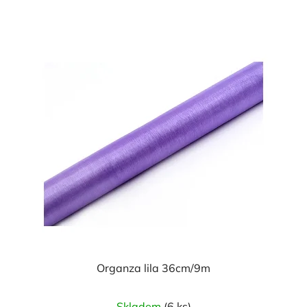
Organza lila 36cm/9m
Průměrné
Skladem
(6 ks)