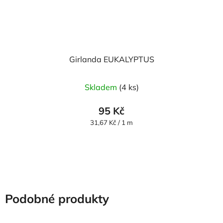
Girlanda EUKALYPTUS
Skladem
(4 ks)
95 Kč
Měrná
31,67 Kč / 1 m
cena:
Podobné produkty