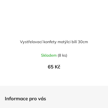
Vystřelovací konfety motýlci bílí 30cm
Skladem
(8 ks)
65 Kč
Z
á
Informace pro vás
p
a