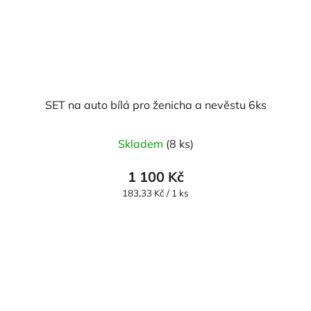
SET na auto bílá pro ženicha a nevěstu 6ks
Skladem
(8 ks)
1 100 Kč
Měrná
183,33 Kč / 1 ks
cena: