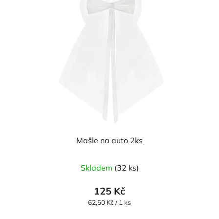
Mašle na auto 2ks
Skladem
(32 ks)
125 Kč
Měrná
62,50 Kč / 1 ks
cena: