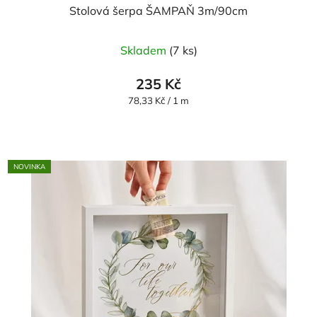
Stolová šerpa ŠAMPAŇ 3m/90cm
Skladem
(7 ks)
235 Kč
Měrná
78,33 Kč / 1 m
cena:
NOVINKA