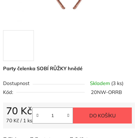
Party čelenka SOBÍ RŮŽKY hnědé
Dostupnost
Skladem
(3 ks)
Kód:
20NW-ORRB
70 Kč
DO KOŠÍKU
Měrná cena:
70 Kč / 1 ks