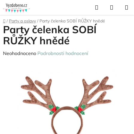
Přejít
Hledat
NÁKUP
na
KOŠÍK
obsah
Domů
/
Party a oslavy
/
Party čelenka SOBÍ RŮŽKY hnědé
Party čelenka SOBÍ
RŮŽKY hnědé
Průměrné
Neohodnoceno
Podrobnosti hodnocení
hodnocení
produktu
je
0,0
z
5
hvězdiček.