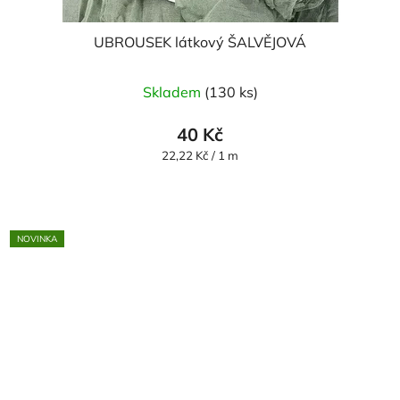
UBROUSEK látkový ŠALVĚJOVÁ
Skladem
(130 ks)
40 Kč
Měrná
22,22 Kč / 1 m
cena:
NOVINKA