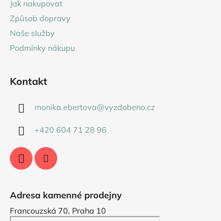
Jak nakupovat
t
Způsob dopravy
í
Naše služby
Podmínky nákupu
Kontakt
monika.ebertova
@
vyzdobeno.cz
+420 604 71 28 96
Adresa kamenné prodejny
Francouzská 70, Praha 10