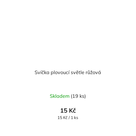
Svíčka plovoucí světle růžová
Průměrné
Skladem
(19 ks)
hodnocení
produktu
15 Kč
je
Měrná
15 Kč / 1 ks
cena:
5,0
z