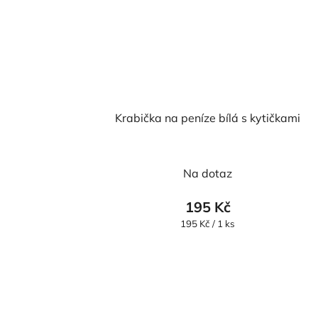
Krabička na peníze bílá s kytičkami
Průměrné
Na dotaz
hodnocení
produktu
195 Kč
je
Měrná
195 Kč / 1 ks
cena:
5,0
z
5
hvězdiček.