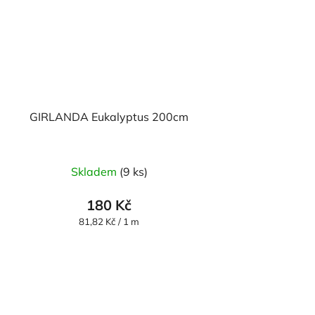
GIRLANDA Eukalyptus 200cm
Skladem
(9 ks)
180 Kč
Měrná
81,82 Kč / 1 m
cena: