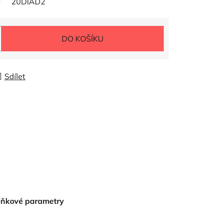
20DIAD2
DO KOŠÍKU
Sdílet
lňkové parametry