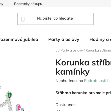
by
Podmínky nákupu
ozeninová jubilea
Party a oslavy
Hodiny a 
Domů
/
Party a oslavy
/
Korunka stříbrn
Korunka stříb
kamínky
Průměrné
Neohodnoceno
Podrobnosti h
hodnocení
Stříbrná korunka pro malé pr
produktu
je
Dostupnost
0,0