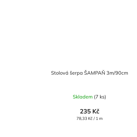
Stolová šerpa ŠAMPAŇ 3m/90cm
Skladem
(7 ks)
235 Kč
Měrná
78,33 Kč / 1 m
cena: