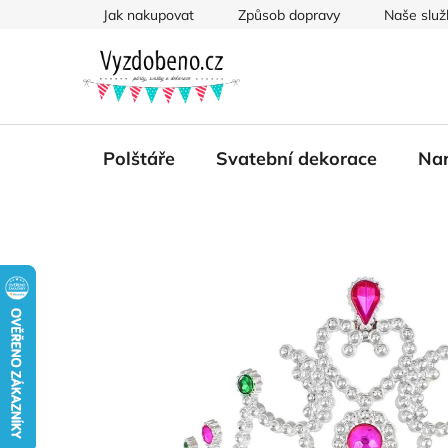
Přejít
Jak nakupovat
Způsob dopravy
Naše služ
na
obsah
Polštáře
Svatební dekorace
Nar