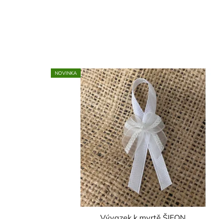
NOVINKA
Vývazek k myrtě ŠIFON