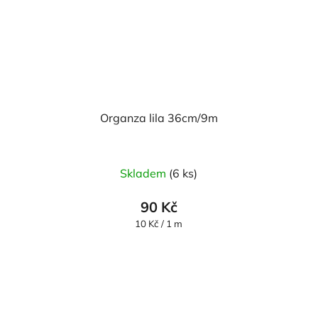
Organza lila 36cm/9m
Průměrné
Skladem
(6 ks)
hodnocení
produktu
90 Kč
je
Měrná
10 Kč / 1 m
cena:
5,0
z
5
hvězdiček.