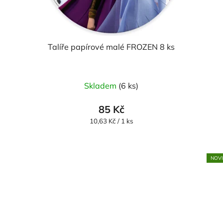
Talíře papírové malé FROZEN 8 ks
Skladem
(6 ks)
85 Kč
Měrná
10,63 Kč / 1 ks
cena:
NOV