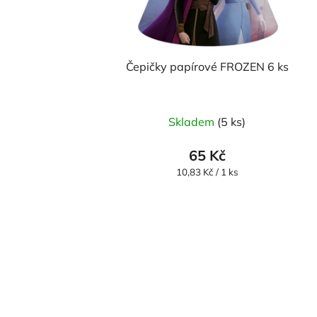
Čepičky papírové FROZEN 6 ks
Skladem
(5 ks)
65 Kč
Měrná
10,83 Kč / 1 ks
cena: