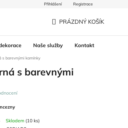
Přihlášení
Registrace
PRÁZDNÝ KOŠÍK
NÁKUPNÍ
KOŠÍK
dekorace
Naše služby
Kontakt
á s barevnými kamínky
rná s barevnými
odnocení
incezny
Skladem
(10 ks)