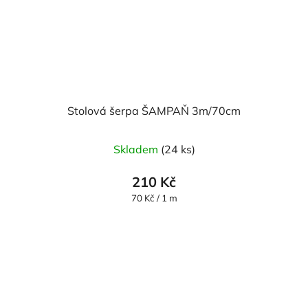
Stolová šerpa ŠAMPAŇ 3m/70cm
Skladem
(24 ks)
210 Kč
Měrná
70 Kč / 1 m
cena: