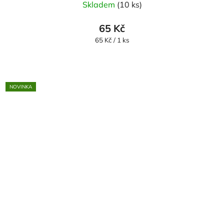
Skladem
(10 ks)
65 Kč
Měrná
65 Kč / 1 ks
cena:
NOVINKA