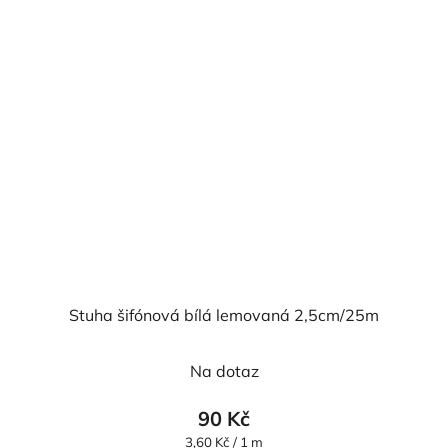
Stuha šifónová bílá lemovaná 2,5cm/25m
Průměrné
Na dotaz
hodnocení
produktu
90 Kč
je
Měrná
3,60 Kč / 1 m