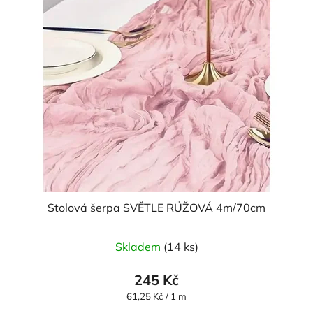
Stolová šerpa SVĚTLE RŮŽOVÁ 4m/70cm
Skladem
(14 ks)
245 Kč
Měrná
61,25 Kč / 1 m
cena: