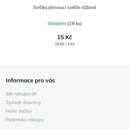
Svíčka plovoucí světle růžová
Průměrné
Skladem
(19 ks)
hodnocení
produktu
15 Kč
je
Měrná
15 Kč / 1 ks
cena:
5,0
z
5
Z
hvězdiček.
á
Informace pro vás
p
a
Jak nakupovat
t
Způsob dopravy
í
Naše služby
Podmínky nákupu