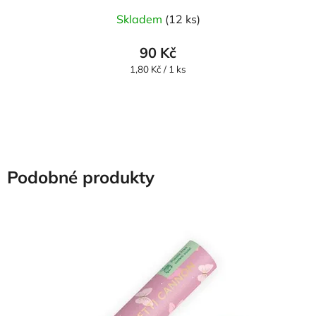
Skladem
(12 ks)
90 Kč
Měrná
1,80 Kč / 1 ks
cena:
Podobné produkty