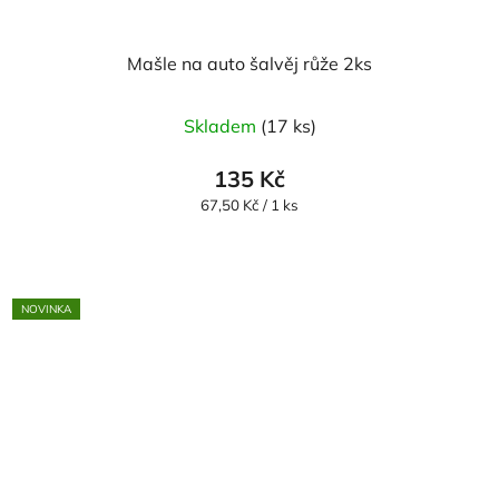
Mašle na auto šalvěj růže 2ks
Skladem
(17 ks)
135 Kč
Měrná
67,50 Kč / 1 ks
cena:
NOVINKA