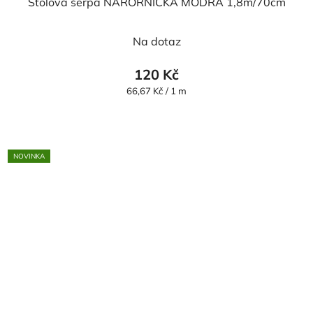
Stolová šerpa NÁROŘNICKÁ MODRÁ 1,8m/70cm
Na dotaz
120 Kč
Měrná
66,67 Kč / 1 m
cena:
NOVINKA