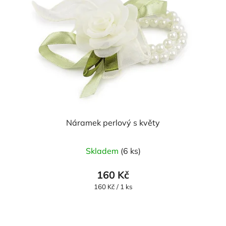
Náramek perlový s květy
Skladem
(6 ks)
160 Kč
Měrná
160 Kč / 1 ks
cena: