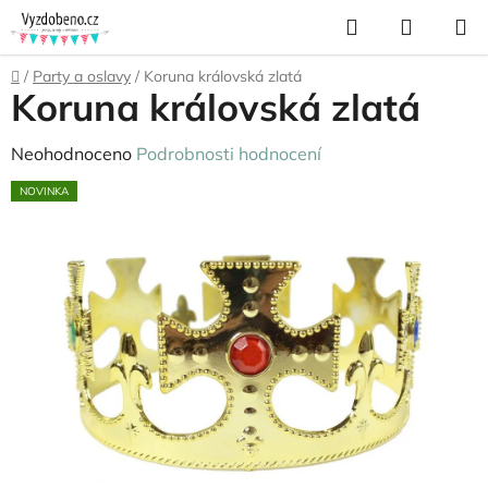
Přejít
Hledat
NÁKUP
na
KOŠÍK
obsah
Domů
/
Party a oslavy
/
Koruna královská zlatá
Koruna královská zlatá
Průměrné
Neohodnoceno
Podrobnosti hodnocení
hodnocení
NOVINKA
produktu
je
0,0
z
5
hvězdiček.