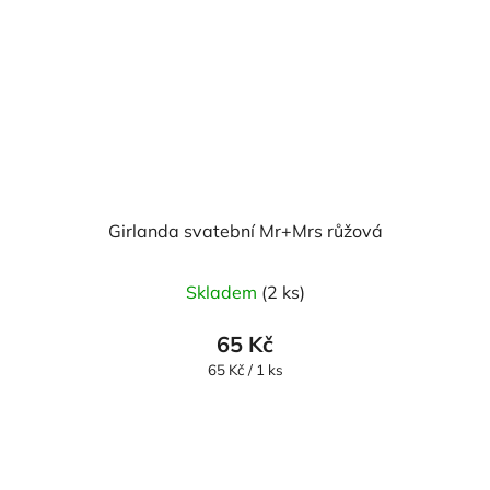
Girlanda svatební Mr+Mrs růžová
Skladem
(2 ks)
65 Kč
Měrná
65 Kč / 1 ks
cena: