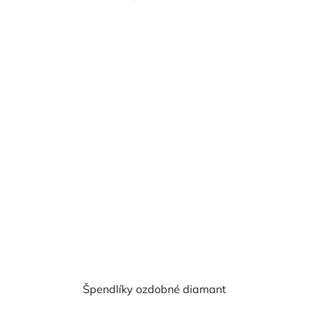
cena:
5,0
z
5
hvězdiček.
Špendlíky ozdobné diamant