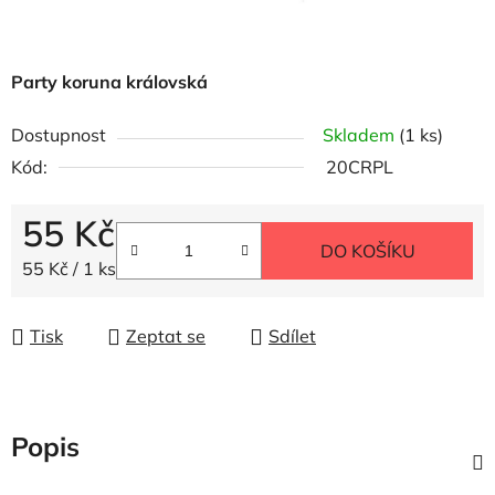
Party koruna královská
Dostupnost
Skladem
(1 ks)
Kód:
20CRPL
55 Kč
DO KOŠÍKU
Měrná cena:
55 Kč / 1 ks
Tisk
Zeptat se
Sdílet
Popis