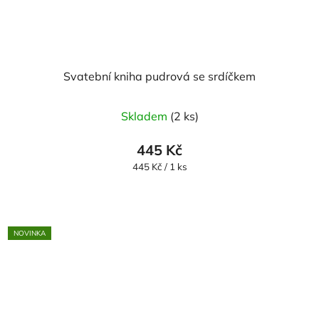
Svatební kniha pudrová se srdíčkem
Skladem
(2 ks)
445 Kč
Měrná
445 Kč / 1 ks
cena:
NOVINKA