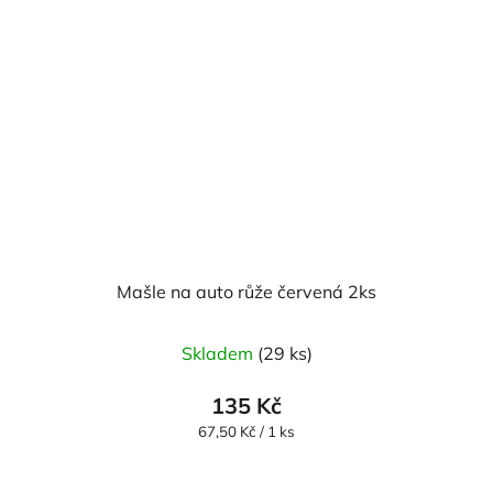
Mašle na auto růže červená 2ks
Skladem
(29 ks)
135 Kč
Měrná
67,50 Kč / 1 ks
cena: