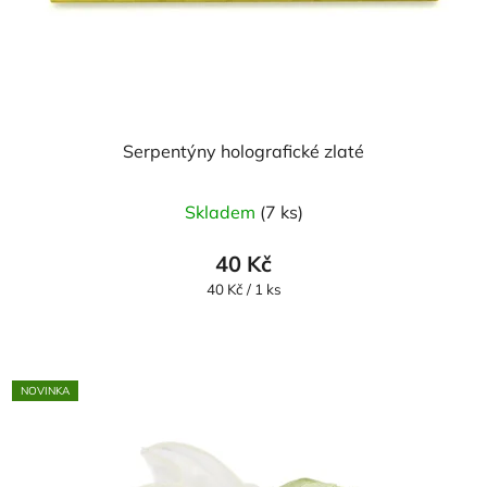
Serpentýny holografické zlaté
Skladem
(7 ks)
40 Kč
Měrná
40 Kč / 1 ks
cena:
NOVINKA