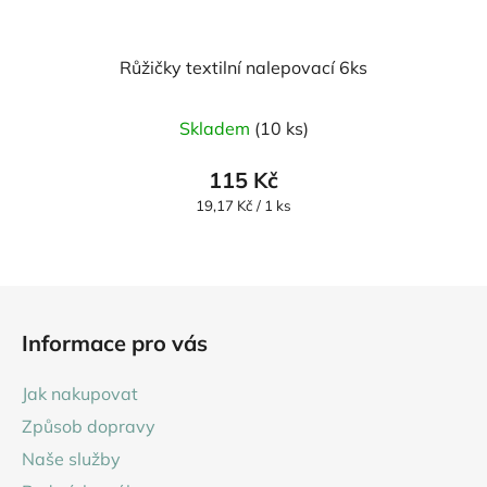
Růžičky textilní nalepovací 6ks
Průměrné
Skladem
(10 ks)
hodnocení
produktu
115 Kč
je
Měrná
19,17 Kč / 1 ks
cena:
5,0
z
5
Z
hvězdiček.
á
Informace pro vás
p
a
Jak nakupovat
t
Způsob dopravy
í
Naše služby