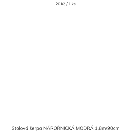
Měrná
20 Kč / 1 ks
cena:
Stolová šerpa NÁROŘNICKÁ MODRÁ 1,8m/90cm