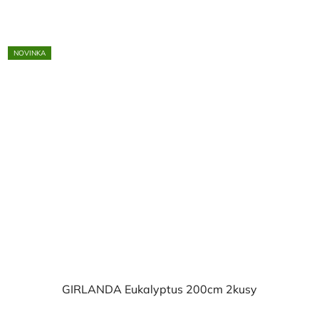
5,0
z
5
NOVINKA
hvězdiček.
GIRLANDA Eukalyptus 200cm 2kusy