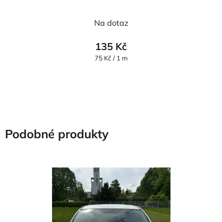
Na dotaz
135 Kč
Měrná
75 Kč / 1 m
cena:
Podobné produkty