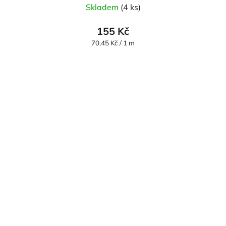
Skladem
(4 ks)
155 Kč
Měrná
70,45 Kč / 1 m
cena: