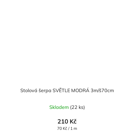
Stolová šerpa SVĚTLE MODRÁ 3m/š70cm
Průměrné
Skladem
(22 ks)
hodnocení
produktu
210 Kč
je
Měrná
70 Kč / 1 m
cena: