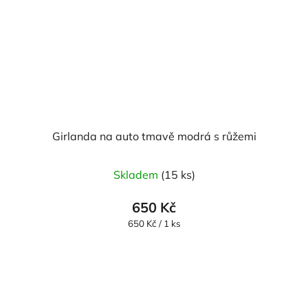
Girlanda na auto tmavě modrá s růžemi
Skladem
(15 ks)
650 Kč
Měrná
650 Kč / 1 ks
cena: