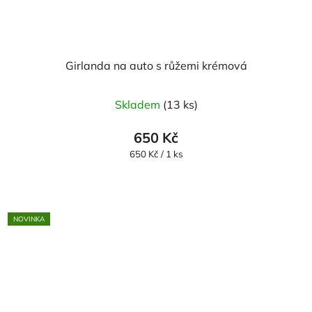
Girlanda na auto s růžemi krémová
Skladem
(13 ks)
650 Kč
Měrná
650 Kč / 1 ks
cena:
NOVINKA