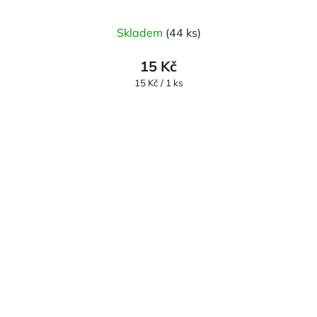
Skladem
(44 ks)
15 Kč
Měrná
15 Kč / 1 ks
cena: