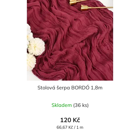
Stolová šerpa BORDÓ 1,8m
Skladem
(36 ks)
120 Kč
Měrná
66,67 Kč / 1 m
cena: