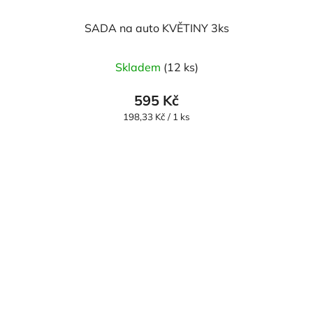
SADA na auto KVĚTINY 3ks
Průměrné
Skladem
(12 ks)
hodnocení
produktu
595 Kč
je
Měrná
198,33 Kč / 1 ks
cena:
5,0
z
5
hvězdiček.