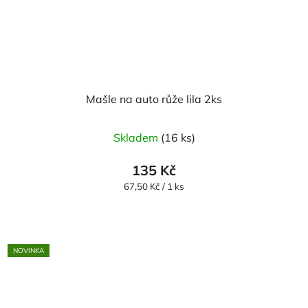
Mašle na auto růže lila 2ks
Skladem
(16 ks)
135 Kč
Měrná
67,50 Kč / 1 ks
cena:
NOVINKA