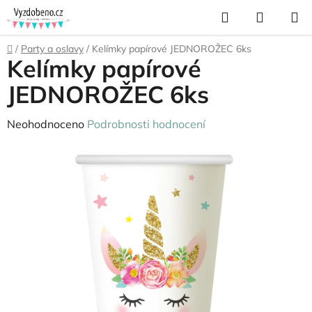
Přejít
Hledat
NÁKUP
na
KOŠÍK
obsah
Domů
/
Party a oslavy
/
Kelímky papírové JEDNOROŽEC 6ks
Kelímky papírové
JEDNOROŽEC 6ks
Průměrné
Neohodnoceno
Podrobnosti hodnocení
hodnocení
produktu
je
0,0
z
5
hvězdiček.