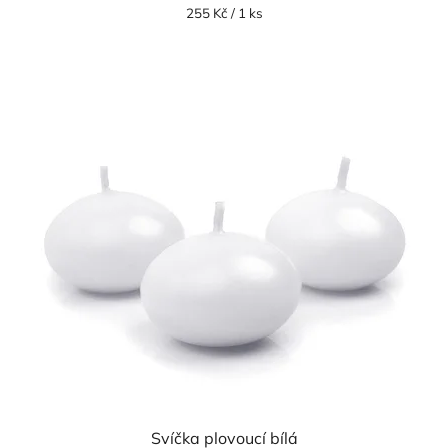
Měrná
255 Kč / 1 ks
cena:
Svíčka plovoucí bílá