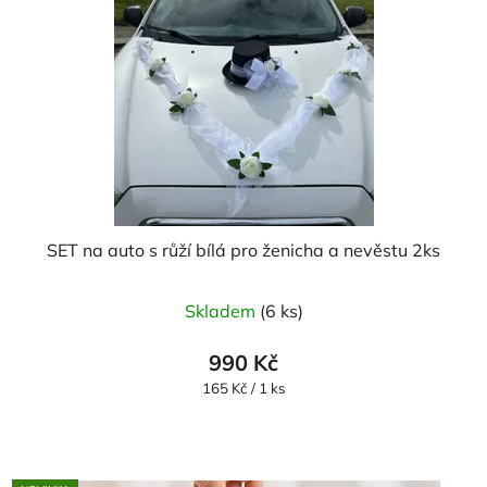
SET na auto s růží bílá pro ženicha a nevěstu 2ks
Průměrné
Skladem
(6 ks)
hodnocení
produktu
990 Kč
je
Měrná
165 Kč / 1 ks
cena:
5,0
z
5