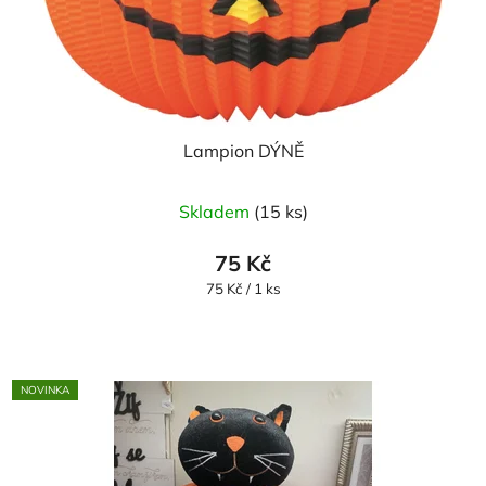
Lampion DÝNĚ
Skladem
(15 ks)
75 Kč
Měrná
75 Kč / 1 ks
cena:
NOVINKA