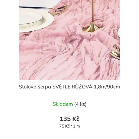
Stolová šerpa SVĚTLE RŮŽOVÁ 1,8m/90cm
Skladem
(4 ks)
135 Kč
Měrná
75 Kč / 1 m
cena: