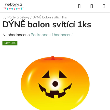
Přejít
Hledat
NÁKUP
na
KOŠÍK
obsah
Domů
/
Party a oslavy
/
DÝNĚ balon svítící 1ks
DÝNĚ balon svítící 1ks
Průměrné
Neohodnoceno
Podrobnosti hodnocení
hodnocení
NOVINKA
produktu
je
0,0
z
5
hvězdiček.