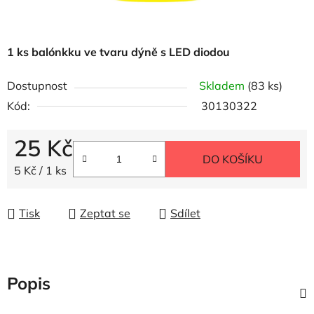
1 ks balónkku ve tvaru dýně s LED diodou
Dostupnost
Skladem
(83 ks)
Kód:
30130322
25 Kč
DO KOŠÍKU
Měrná cena:
5 Kč / 1 ks
Tisk
Zeptat se
Sdílet
Popis