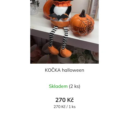
KOČKA halloween
Skladem
(2 ks)
270 Kč
Měrná
270 Kč / 1 ks
cena: