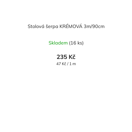
Stolová šerpa KRÉMOVÁ 3m/90cm
Skladem
(16 ks)
235 Kč
Měrná
47 Kč / 1 m
cena: