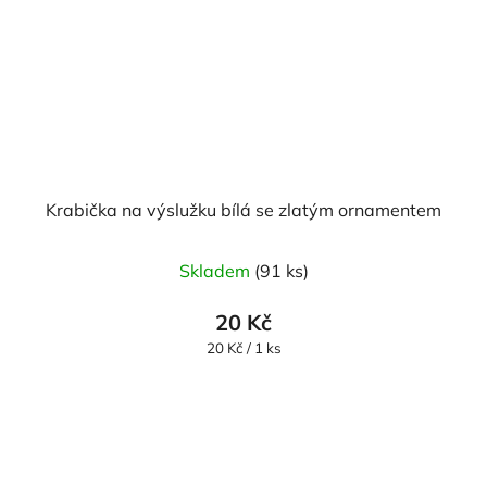
Krabička na výslužku bílá se zlatým ornamentem
Skladem
(91 ks)
20 Kč
Měrná
20 Kč / 1 ks
cena: