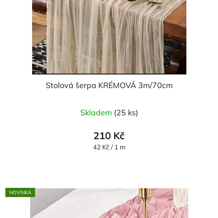
Stolová šerpa KRÉMOVÁ 3m/70cm
Skladem
(25 ks)
210 Kč
Měrná
42 Kč / 1 m
cena:
NOVINKA