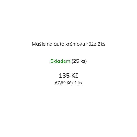
Mašle na auto krémová růže 2ks
Skladem
(25 ks)
135 Kč
Měrná
67,50 Kč / 1 ks
cena: