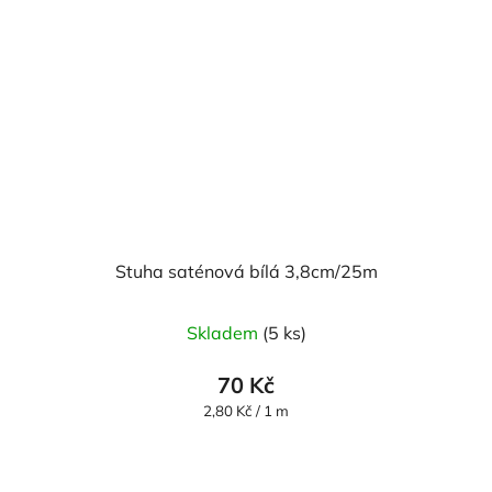
Stuha saténová bílá 3,8cm/25m
Skladem
(5 ks)
70 Kč
Měrná
2,80 Kč / 1 m
cena: