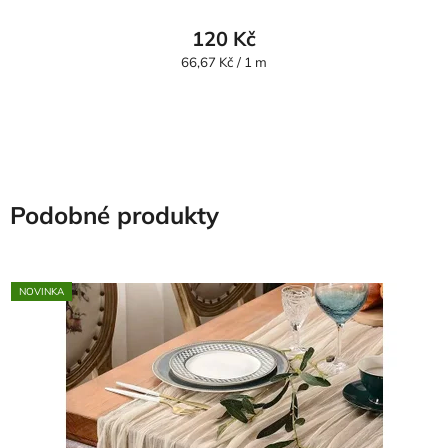
120 Kč
Měrná
66,67 Kč / 1 m
cena:
Podobné produkty
NOVINKA