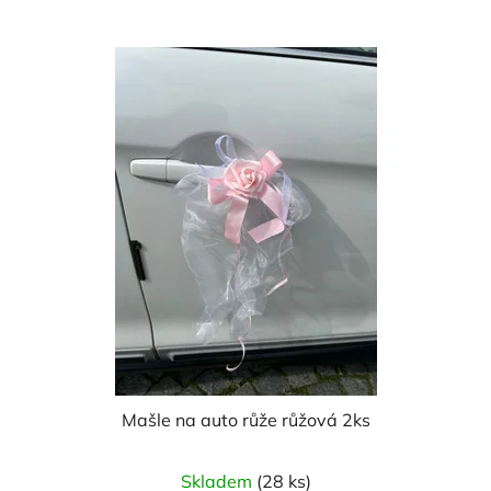
Mašle na auto růže růžová 2ks
Průměrné
Skladem
(28 ks)