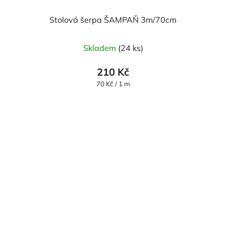
Stolová šerpa ŠAMPAŇ 3m/70cm
Skladem
(24 ks)
210 Kč
Měrná
70 Kč / 1 m
cena: