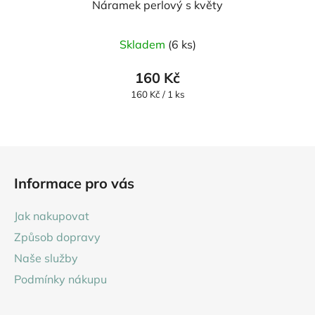
Náramek perlový s květy
Skladem
(6 ks)
160 Kč
Měrná
160 Kč / 1 ks
cena:
Z
á
Informace pro vás
p
a
Jak nakupovat
t
Způsob dopravy
í
Naše služby
Podmínky nákupu