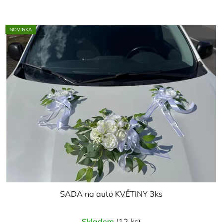
z
5
NOVINKA
hvězdiček.
SADA na auto KVĚTINY 3ks
Průměrné
Skladem
(12 ks)