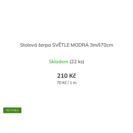
Stolová šerpa SVĚTLE MODRÁ 3m/š70cm
Průměrné
Skladem
(22 ks)
hodnocení
produktu
210 Kč
je
Měrná
70 Kč / 1 m
cena:
5,0
z
5
NOVINKA
hvězdiček.