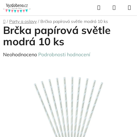
Přejít
Hledat
NÁKUP
na
KOŠÍK
obsah
Domů
/
Party a oslavy
/
Brčka papírová světle modrá 10 ks
Brčka papírová světle
modrá 10 ks
Průměrné
Neohodnoceno
Podrobnosti hodnocení
hodnocení
produktu
je
0,0
z
5
hvězdiček.