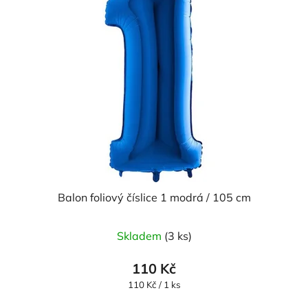
Balon foliový číslice 1 modrá / 105 cm
Průměrné
Skladem
(3 ks)
hodnocení
produktu
110 Kč
je
Měrná
110 Kč / 1 ks
cena:
5,0