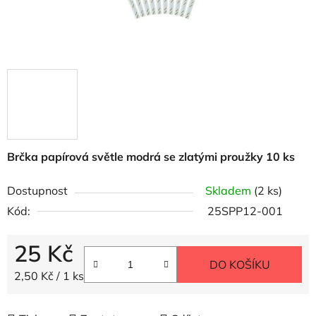
Brčka papírová světle modrá se zlatými proužky 10 ks
Dostupnost
Skladem
(2 ks)
Kód:
25SPP12-001
25 Kč
DO KOŠÍKU
Měrná cena:
2,50 Kč / 1 ks