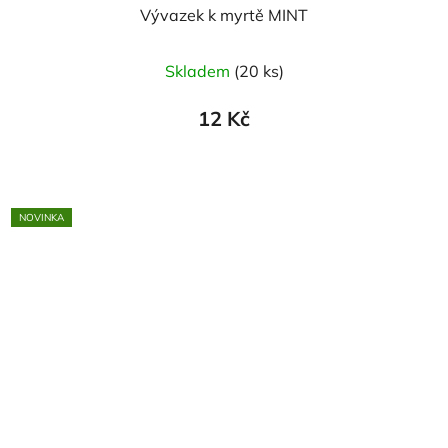
Vývazek k myrtě MINT
Průměrné
Skladem
(20 ks)
hodnocení
produktu
12 Kč
je
5,0
z
5
NOVINKA
hvězdiček.