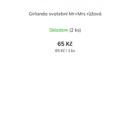
Girlanda svatební Mr+Mrs růžová
Skladem
(2 ks)
65 Kč
Měrná
65 Kč / 1 ks
cena: