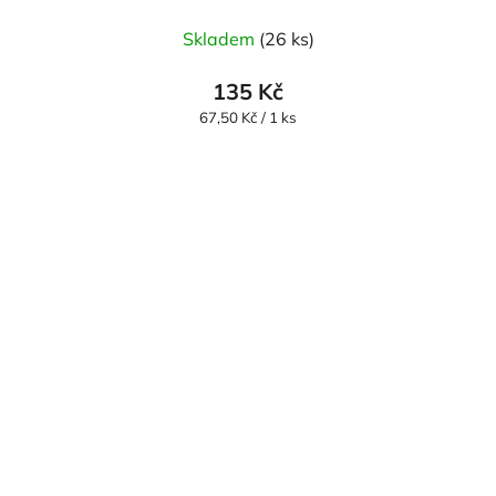
Skladem
(26 ks)
135 Kč
Měrná
67,50 Kč / 1 ks
cena: