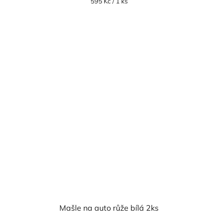
Měrná
595 Kč / 1 ks
cena:
Mašle na auto růže bílá 2ks