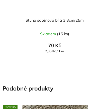
Stuha saténová bílá 3,8cm/25m
Skladem
(15 ks)
70 Kč
Měrná
2,80 Kč / 1 m
cena:
Podobné produkty
NOVINKA