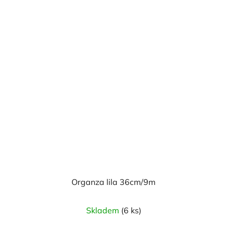
Organza lila 36cm/9m
Průměrné
Skladem
(6 ks)
hodnocení