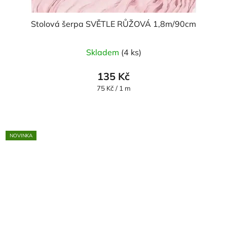
Stolová šerpa SVĚTLE RŮŽOVÁ 1,8m/90cm
Skladem
(4 ks)
135 Kč
Měrná
75 Kč / 1 m
cena:
NOVINKA