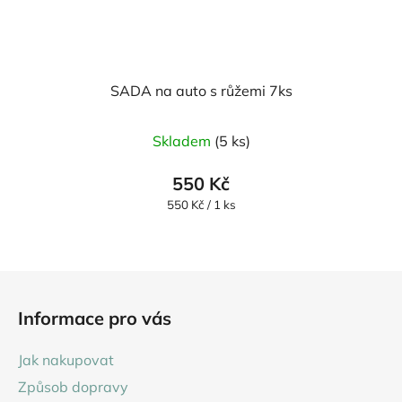
SADA na auto s růžemi 7ks
Skladem
(5 ks)
550 Kč
Měrná
550 Kč / 1 ks
cena:
Z
á
Informace pro vás
p
a
Jak nakupovat
t
Způsob dopravy
í