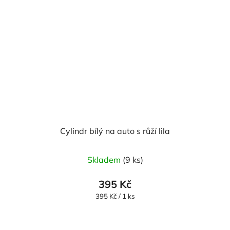
Cylindr bílý na auto s růží lila
Skladem
(9 ks)
395 Kč
Měrná
395 Kč / 1 ks
cena: