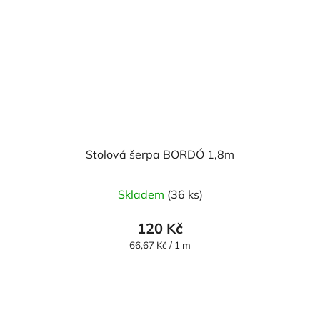
Stolová šerpa BORDÓ 1,8m
Skladem
(36 ks)
120 Kč
Měrná
66,67 Kč / 1 m
cena: