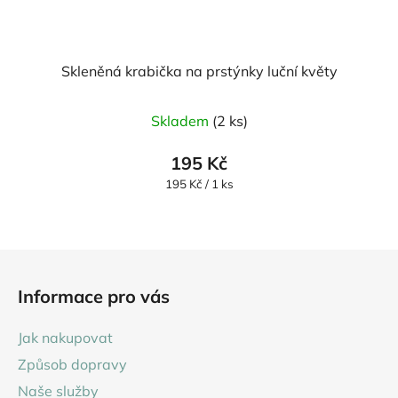
Skleněná krabička na prstýnky luční květy
Skladem
(2 ks)
195 Kč
Měrná
195 Kč / 1 ks
cena:
Z
á
Informace pro vás
p
a
Jak nakupovat
t
Způsob dopravy
í
Naše služby