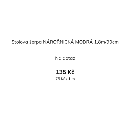
Stolová šerpa NÁROŘNICKÁ MODRÁ 1,8m/90cm
Na dotaz
135 Kč
Měrná
75 Kč / 1 m
cena: