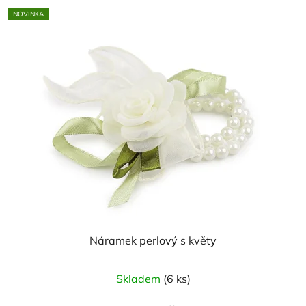
5
NOVINKA
hvězdiček.
Náramek perlový s květy
Skladem
(6 ks)