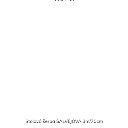
cena:
5,0
z
5
hvězdiček.
Stolová šerpa ŠALVĚJOVÁ 3m/70cm