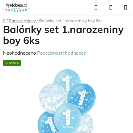
Přejít
Hledat
NÁKUP
na
KOŠÍK
obsah
Domů
/
Party a oslavy
/
Balónky set 1.narozeniny boy 6ks
Balónky set 1.narozeniny
boy 6ks
Průměrné
Neohodnoceno
Podrobnosti hodnocení
hodnocení
NOVINKA
produktu
je
0,0
z
5
hvězdiček.