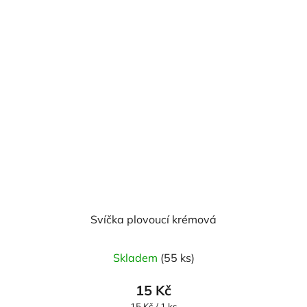
Svíčka plovoucí krémová
Průměrné
Skladem
(55 ks)
hodnocení
produktu
15 Kč
je
Měrná
15 Kč / 1 ks