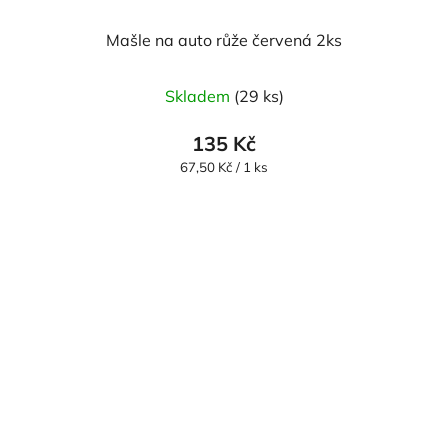
Mašle na auto růže červená 2ks
Skladem
(29 ks)
135 Kč
Měrná
67,50 Kč / 1 ks
cena: