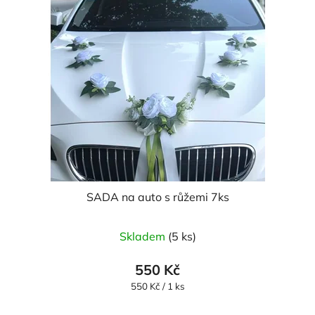
SADA na auto s růžemi 7ks
Skladem
(5 ks)
550 Kč
Měrná
550 Kč / 1 ks
cena: