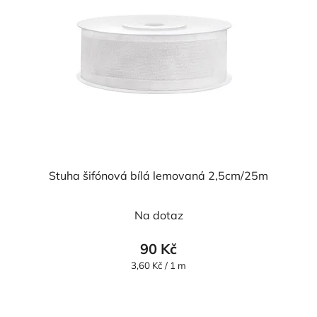
Stuha šifónová bílá lemovaná 2,5cm/25m
Průměrné
Na dotaz
hodnocení
produktu
90 Kč
je
Měrná
3,60 Kč / 1 m
cena:
5,0
z