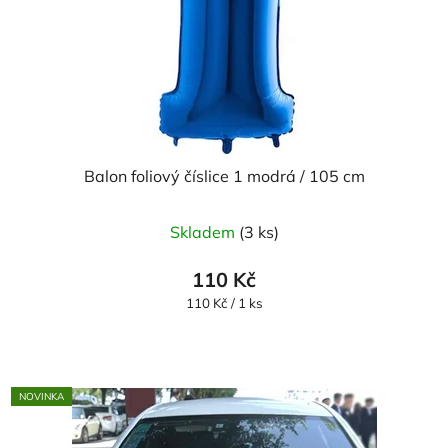
Balon foliový číslice 1 modrá / 105 cm
Průměrné
Skladem
(3 ks)
hodnocení
produktu
110 Kč
je
Měrná
110 Kč / 1 ks
cena:
5,0
z
5
NOVINKA
hvězdiček.