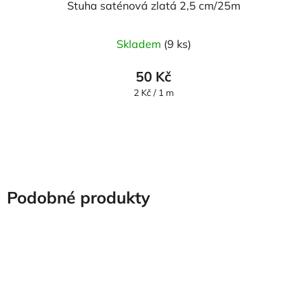
Stuha saténová zlatá 2,5 cm/25m
Skladem
(9 ks)
50 Kč
Měrná
2 Kč / 1 m
cena:
Podobné produkty