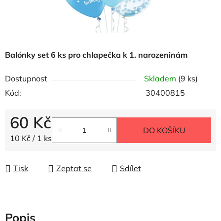
Balónky set 6 ks pro chlapečka k 1. narozeninám
Dostupnost
Skladem
(9 ks)
Kód:
30400815
60 Kč
DO KOŠÍKU
Měrná cena:
10 Kč / 1 ks
Tisk
Zeptat se
Sdílet
Popis