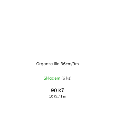
Organza lila 36cm/9m
Průměrné
Skladem
(6 ks)
hodnocení
produktu
90 Kč
je
Měrná
10 Kč / 1 m
cena:
5,0
z