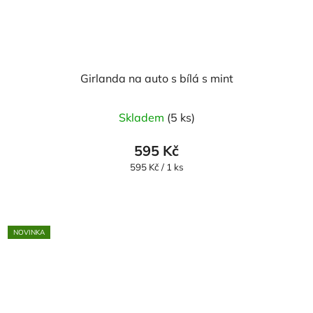
Girlanda na auto s bílá s mint
Skladem
(5 ks)
595 Kč
Měrná
595 Kč / 1 ks
cena:
NOVINKA