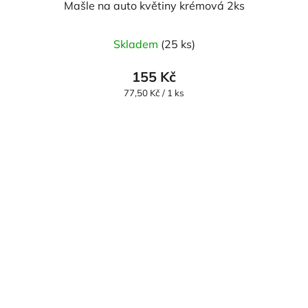
Mašle na auto květiny krémová 2ks
Skladem
(25 ks)
155 Kč
Měrná
77,50 Kč / 1 ks
cena: