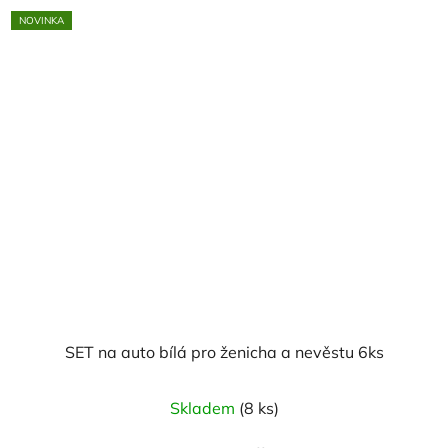
5
NOVINKA
hvězdiček.
SET na auto bílá pro ženicha a nevěstu 6ks
Skladem
(8 ks)