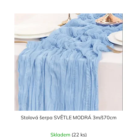
Stolová šerpa SVĚTLE MODRÁ 3m/š70cm
Průměrné
Skladem
(22 ks)