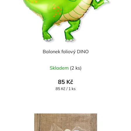
Balonek foliový DINO
Skladem
(2 ks)
85 Kč
Měrná
85 Kč / 1 ks
cena: