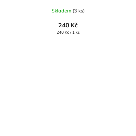
Skladem
(3 ks)
240 Kč
Měrná
240 Kč / 1 ks
cena: