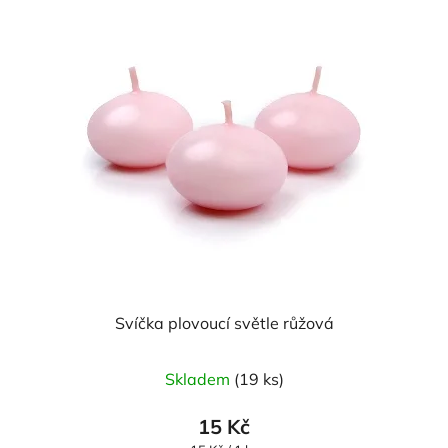
Svíčka plovoucí světle růžová
Průměrné
Skladem
(19 ks)
hodnocení
produktu
15 Kč
je