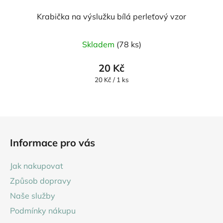
Krabička na výslužku bílá perleťový vzor
Skladem
(78 ks)
20 Kč
Měrná
20 Kč / 1 ks
cena:
Z
á
Informace pro vás
p
a
Jak nakupovat
t
Způsob dopravy
í
Naše služby
Podmínky nákupu