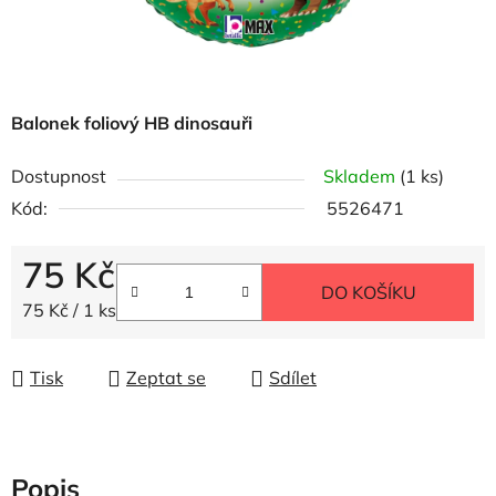
Balonek foliový HB dinosauři
Dostupnost
Skladem
(1 ks)
Kód:
5526471
75 Kč
DO KOŠÍKU
Měrná cena:
75 Kč / 1 ks
Tisk
Zeptat se
Sdílet
Popis