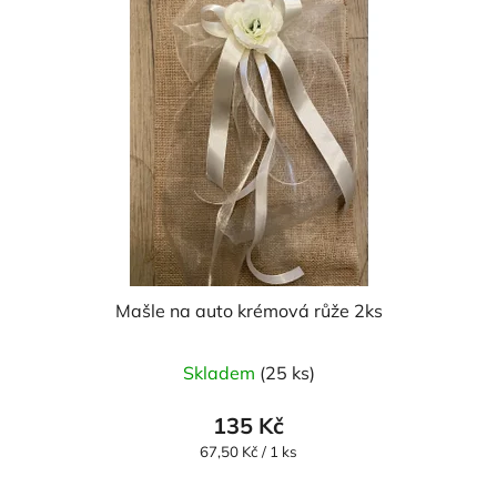
Mašle na auto krémová růže 2ks
Skladem
(25 ks)
135 Kč
Měrná
67,50 Kč / 1 ks
cena: