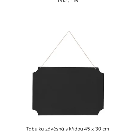
Měrná
15 Kč / 1 ks
cena:
5,0
z
5
hvězdiček.
Tabulka závěsná s křídou 45 x 30 cm