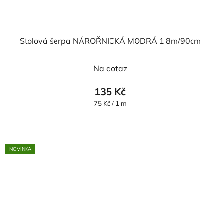
Stolová šerpa NÁROŘNICKÁ MODRÁ 1,8m/90cm
Na dotaz
135 Kč
Měrná
75 Kč / 1 m
cena:
NOVINKA