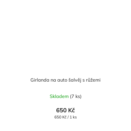
Girlanda na auto šalvěj s růžemi
Skladem
(7 ks)
650 Kč
Měrná
650 Kč / 1 ks
cena: