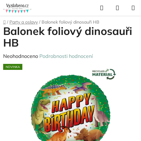
Přejít
Hledat
NÁKUP
na
KOŠÍK
obsah
Domů
/
Party a oslavy
/
Balonek foliový dinosauři HB
Balonek foliový dinosauři
HB
Průměrné
Neohodnoceno
Podrobnosti hodnocení
hodnocení
NOVINKA
produktu
je
0,0
z
5
hvězdiček.