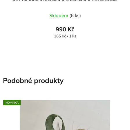
Průměrné
Skladem
(6 ks)
hodnocení
produktu
990 Kč
je
Měrná
165 Kč / 1 ks
cena:
5,0
z
5
hvězdiček.
Podobné produkty
NOVINKA