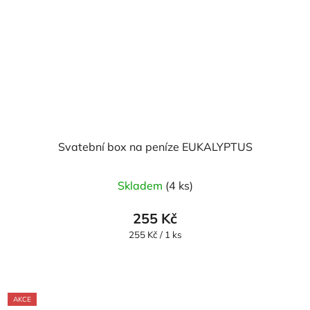
Svatební box na peníze EUKALYPTUS
Skladem
(4 ks)
255 Kč
Měrná
255 Kč / 1 ks
cena:
AKCE