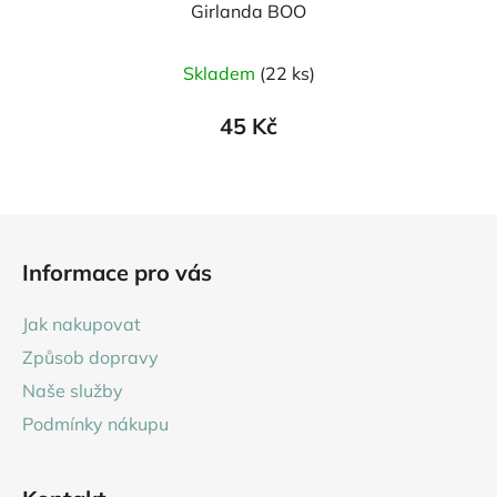
Girlanda BOO
Skladem
(22 ks)
45 Kč
Z
á
Informace pro vás
p
a
Jak nakupovat
t
Způsob dopravy
í
Naše služby
Podmínky nákupu