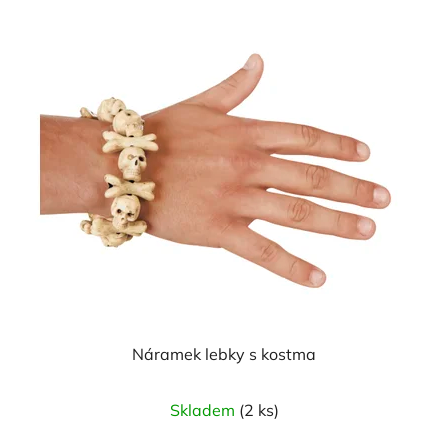
5
hvězdiček.
Náramek lebky s kostma
Průměrné
Skladem
(2 ks)
hodnocení
produktu