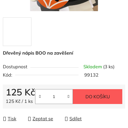
Dřevěný nápis BOO na zavěšení
Dostupnost
Skladem
(3 ks)
Kód:
99132
125 Kč
DO KOŠÍKU
Měrná cena:
125 Kč / 1 ks
Tisk
Zeptat se
Sdílet