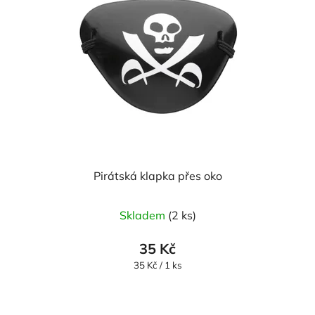
Pirátská klapka přes oko
Průměrné
Skladem
(2 ks)
hodnocení
produktu
35 Kč
je
Měrná
35 Kč / 1 ks
cena:
5,0
z