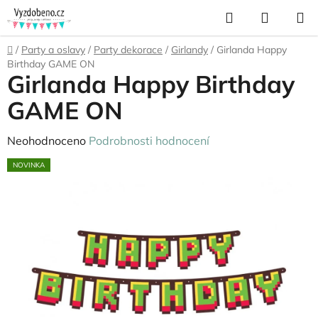
Přejít
Hledat
NÁKUP
na
KOŠÍK
obsah
Domů
/
Party a oslavy
/
Party dekorace
/
Girlandy
/
Girlanda Happy
Birthday GAME ON
Girlanda Happy Birthday
GAME ON
Průměrné
Neohodnoceno
Podrobnosti hodnocení
hodnocení
NOVINKA
produktu
je
0,0
z
5
hvězdiček.