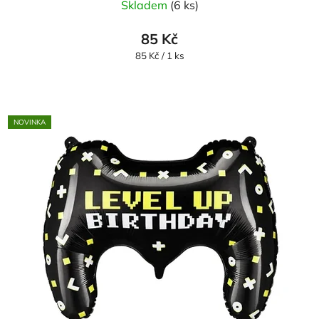
Skladem
(6 ks)
85 Kč
Měrná
85 Kč / 1 ks
cena:
NOVINKA