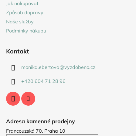
a
Jak nakupovat
t
Způsob dopravy
í
Naše služby
Podmínky nákupu
Kontakt
monika.ebertova
@
vyzdobeno.cz
+420 604 71 28 96
Adresa kamenné prodejny
Francouzská 70, Praha 10