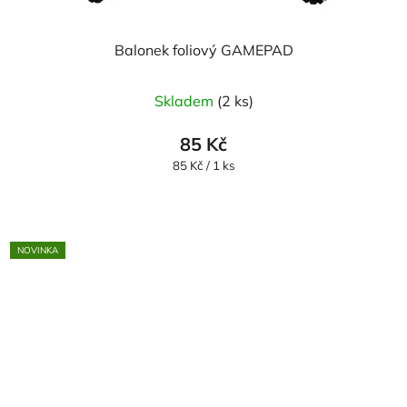
Balonek foliový GAMEPAD
Skladem
(2 ks)
85 Kč
Měrná
85 Kč / 1 ks
cena:
NOVINKA