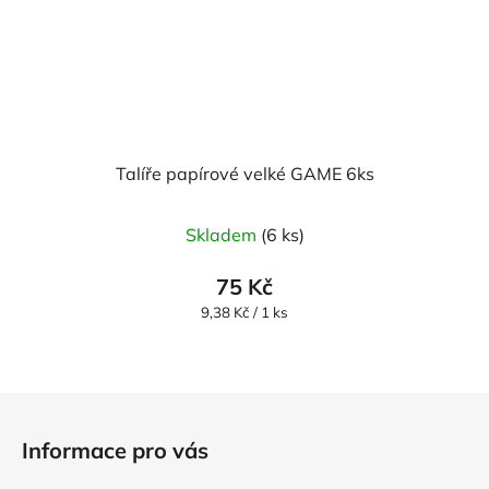
Talíře papírové velké GAME 6ks
Skladem
(6 ks)
75 Kč
Měrná
9,38 Kč / 1 ks
cena:
Z
á
Informace pro vás
p