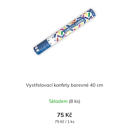
Vystřelovací konfety barevné 40 cm
Skladem
(8 ks)
75 Kč
Měrná
75 Kč / 1 ks
cena: