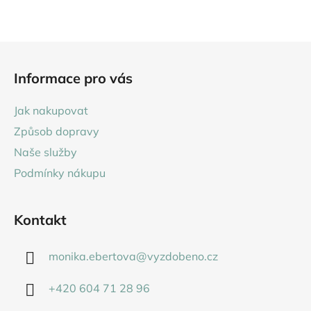
cena:
Z
á
Informace pro vás
p
a
Jak nakupovat
t
Způsob dopravy
í
Naše služby
Podmínky nákupu
Kontakt
monika.ebertova
@
vyzdobeno.cz
+420 604 71 28 96