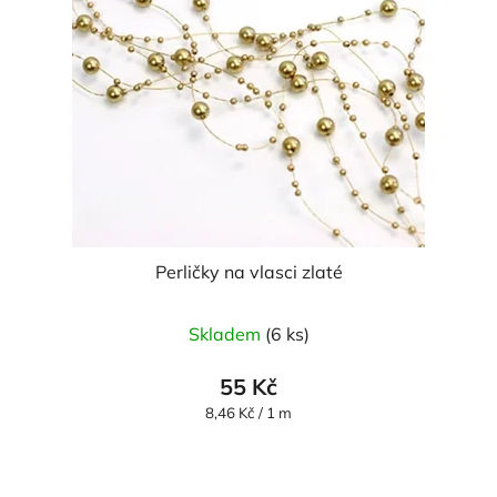
Perličky na vlasci zlaté
Průměrné
Skladem
(6 ks)
hodnocení
produktu
55 Kč
je
Měrná
8,46 Kč / 1 m
cena:
5,0
z
5