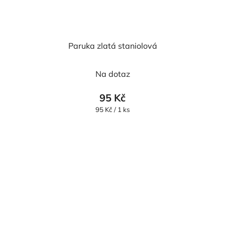
Paruka zlatá staniolová
Na dotaz
95 Kč
Měrná
95 Kč / 1 ks
cena: