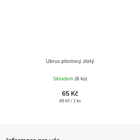
Ubrus plastový zlatý
Průměrné
Skladem
(6 ks)
hodnocení
produktu
65 Kč
je
Měrná
65 Kč / 1 ks
cena:
3,5
z
5
Z
hvězdiček.
á