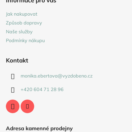
Informace pro vás
p
a
Jak nakupovat
t
Způsob dopravy
í
Naše služby
Podmínky nákupu
Kontakt
monika.ebertova
@
vyzdobeno.cz
+420 604 71 28 96
Adresa kamenné prodejny