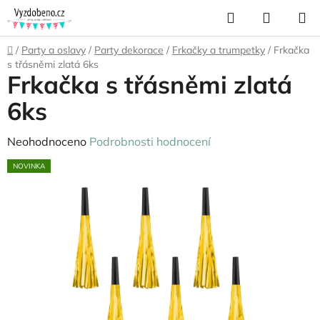
Přejít
Hledat
NÁKUP
na
KOŠÍK
obsah
Domů
/
Party a oslavy
/
Party dekorace
/
Frkačky a trumpetky
/
Frkačka
s třásněmi zlatá 6ks
Frkačka s třásněmi zlatá
6ks
Průměrné
Neohodnoceno
Podrobnosti hodnocení
hodnocení
NOVINKA
produktu
je
0,0
z
5
hvězdiček.