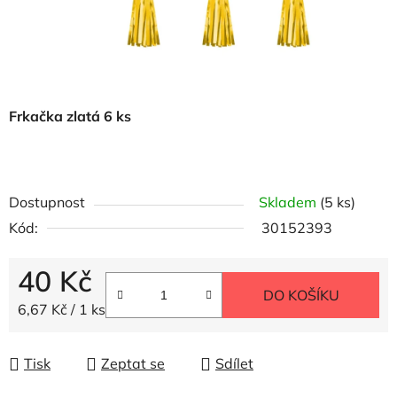
Frkačka zlatá 6 ks
Dostupnost
Skladem
(5 ks)
Kód:
30152393
40 Kč
DO KOŠÍKU
Měrná cena:
6,67 Kč / 1 ks
Tisk
Zeptat se
Sdílet