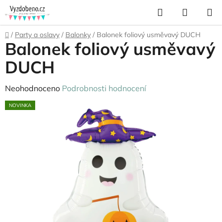
Přejít
Hledat
NÁKUP
na
KOŠÍK
obsah
Domů
/
Party a oslavy
/
Balonky
/
Balonek foliový usměvavý DUCH
Balonek foliový usměvavý
DUCH
Průměrné
Neohodnoceno
Podrobnosti hodnocení
hodnocení
NOVINKA
produktu
je
0,0
z
5
hvězdiček.