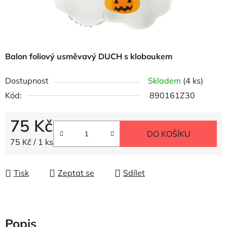
Balon foliový usměvavý DUCH s kloboukem
Dostupnost
Skladem
(4 ks)
Kód:
890161Z30
75 Kč
DO KOŠÍKU
Měrná cena:
75 Kč / 1 ks
Tisk
Zeptat se
Sdílet
Popis