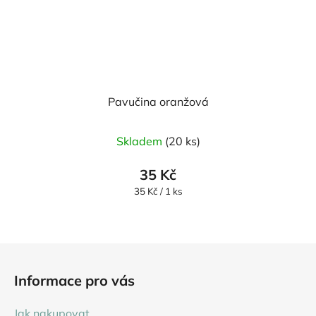
Pavučina oranžová
Skladem
(20 ks)
35 Kč
Měrná
35 Kč / 1 ks
cena:
Z
á
Informace pro vás
p
a
Jak nakupovat