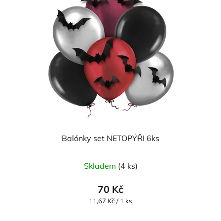
Balónky set NETOPÝŘI 6ks
Skladem
(4 ks)
70 Kč
Měrná
11,67 Kč / 1 ks
cena: