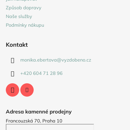
t
Způsob dopravy
í
Naše služby
Podmínky nákupu
Kontakt
monika.ebertova
@
vyzdobeno.cz
+420 604 71 28 96
Adresa kamenné prodejny
Francouzská 70, Praha 10