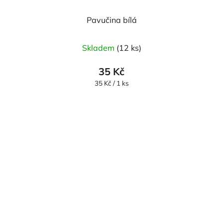
Pavučina bílá
Skladem
(12 ks)
35 Kč
Měrná
35 Kč / 1 ks
cena: