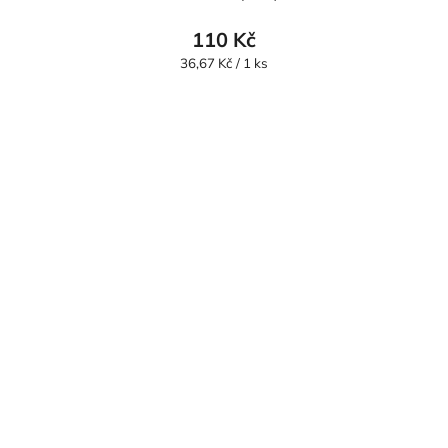
110 Kč
Měrná
36,67 Kč / 1 ks
cena: