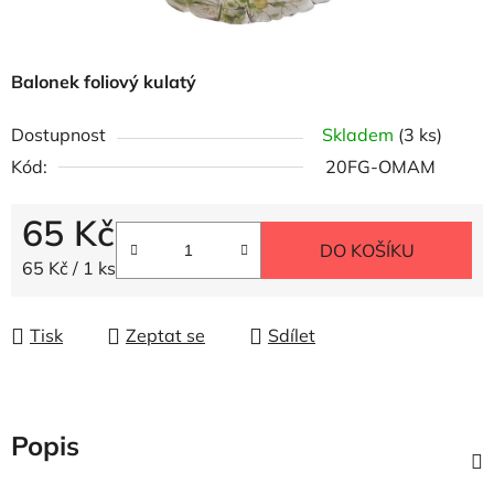
Balonek foliový kulatý
Dostupnost
Skladem
(3 ks)
Kód:
20FG-OMAM
65 Kč
DO KOŠÍKU
Měrná cena:
65 Kč / 1 ks
Tisk
Zeptat se
Sdílet
Popis