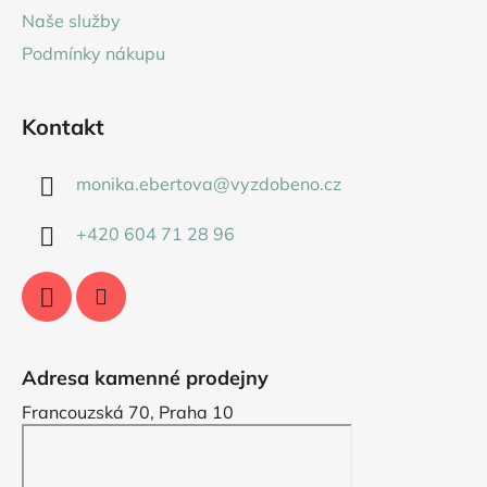
í
Naše služby
Podmínky nákupu
Kontakt
monika.ebertova
@
vyzdobeno.cz
+420 604 71 28 96
Adresa kamenné prodejny
Francouzská 70, Praha 10