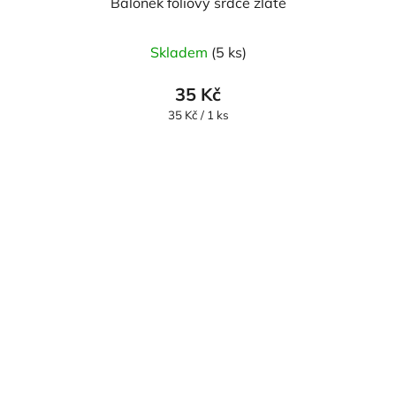
Balonek foliový srdce zlaté
Skladem
(5 ks)
35 Kč
Měrná
35 Kč / 1 ks
cena: