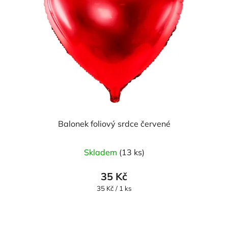
Balonek foliový srdce červené
Skladem
(13 ks)
35 Kč
Měrná
35 Kč / 1 ks
cena: