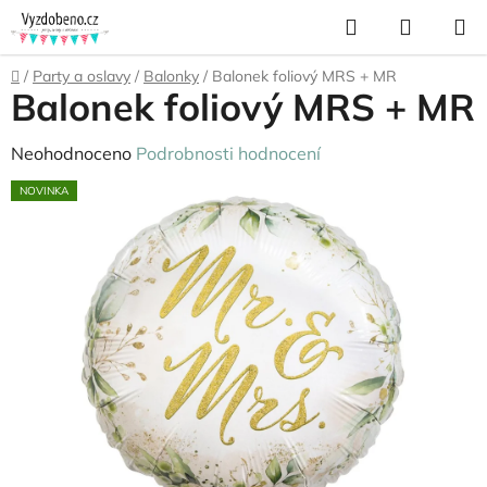
Přejít
Hledat
NÁKUP
na
KOŠÍK
obsah
Domů
/
Party a oslavy
/
Balonky
/
Balonek foliový MRS + MR
Balonek foliový MRS + MR
Průměrné
Neohodnoceno
Podrobnosti hodnocení
hodnocení
NOVINKA
produktu
je
0,0
z
5
hvězdiček.