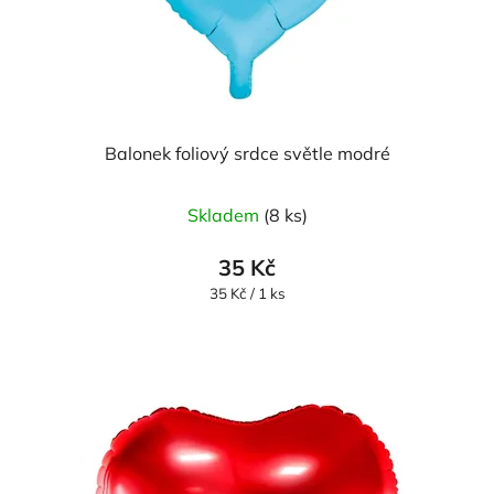
Balonek foliový srdce světle modré
Skladem
(8 ks)
35 Kč
Měrná
35 Kč / 1 ks
cena: