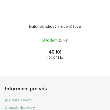
Balonek foliový srdce růžové
Skladem
(9 ks)
40 Kč
Měrná
40 Kč / 1 ks
cena:
Z
á
Informace pro vás
p
a
Jak nakupovat
t
Způsob dopravy