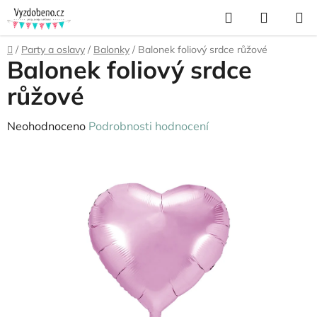
Přejít
Hledat
NÁKUP
na
KOŠÍK
obsah
Domů
/
Party a oslavy
/
Balonky
/
Balonek foliový srdce růžové
Balonek foliový srdce
růžové
Průměrné
Neohodnoceno
Podrobnosti hodnocení
hodnocení
produktu
je
0,0
z
5
hvězdiček.