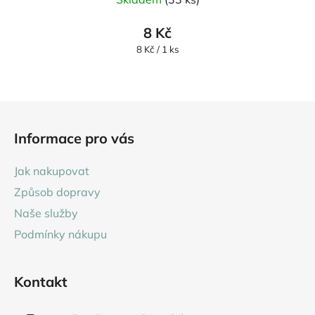
8 Kč
Měrná
8 Kč / 1 ks
cena:
Z
á
Informace pro vás
p
a
Jak nakupovat
t
Způsob dopravy
í
Naše služby
Podmínky nákupu
Kontakt