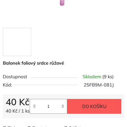
Balonek foliový srdce růžové
Dostupnost
Skladem
(9 ks)
Kód:
25FB9M-081J
40 Kč
DO KOŠÍKU
Měrná cena:
40 Kč / 1 ks