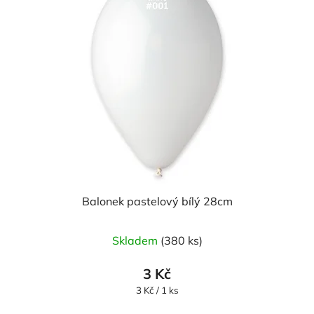
Balonek pastelový bílý 28cm
Skladem
(380 ks)
3 Kč
Měrná
3 Kč / 1 ks
cena: