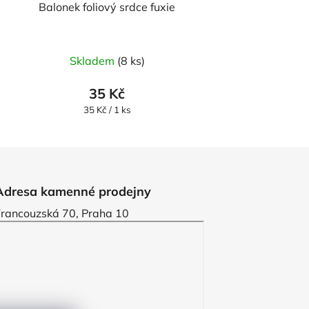
Balonek foliový srdce fuxie
Skladem
(8 ks)
35 Kč
Měrná
35 Kč / 1 ks
cena:
Adresa kamenné prodejny
Francouzská 70, Praha 10