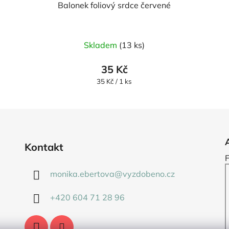
Balonek foliový srdce červené
Skladem
(13 ks)
35 Kč
Měrná
35 Kč / 1 ks
cena:
Kontakt
monika.ebertova
@
vyzdobeno.cz
+420 604 71 28 96