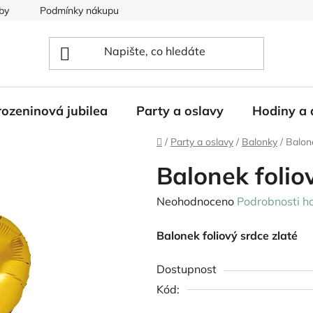
by
Podmínky nákupu
ozeninová jubilea
Party a oslavy
Hodiny a 
Domů
/
Party a oslavy
/
Balonky
/
Balone
Balonek folio
Průměrné
Neohodnoceno
Podrobnosti h
hodnocení
Balonek foliový srdce zlaté
produktu
je
Dostupnost
0,0
Kód:
z