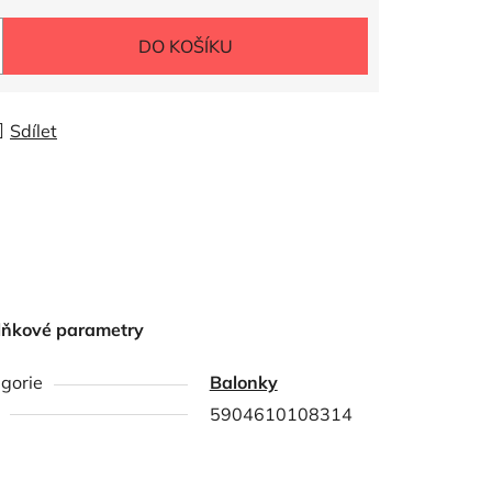
DO KOŠÍKU
Sdílet
lňkové parametry
gorie
Balonky
5904610108314