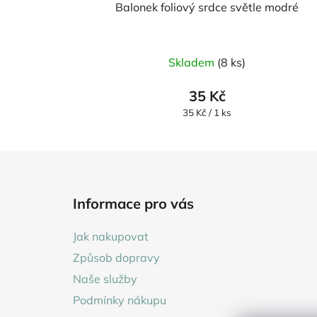
Balonek foliový srdce světle modré
Skladem
(8 ks)
35 Kč
Měrná
35 Kč / 1 ks
cena:
Z
á
Informace pro vás
p
a
Jak nakupovat
t
Způsob dopravy
í
Naše služby
Podmínky nákupu