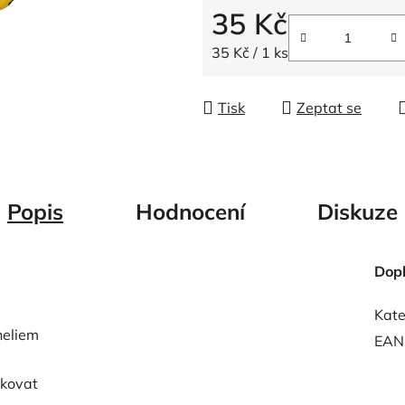
5
35 Kč
hvězdiček.
Měrná cena:
35 Kč / 1 ks
Tisk
Zeptat se
Popis
Hodnocení
Diskuze
Dop
Kate
heliem
EAN
ukovat