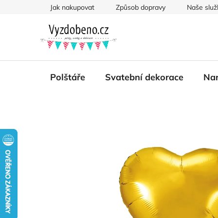
Přejít
Jak nakupovat
Způsob dopravy
Naše služ
na
obsah
Polštáře
Svatební dekorace
Nar