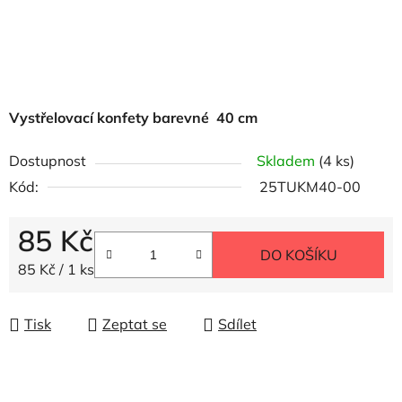
Vystřelovací konfety barevné 40 cm
Dostupnost
Skladem
(4 ks)
Kód:
25TUKM40-00
85 Kč
DO KOŠÍKU
Měrná cena:
85 Kč / 1 ks
Tisk
Zeptat se
Sdílet