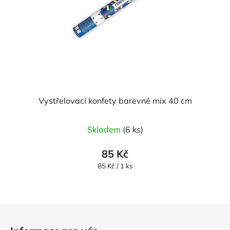
Vystřelovací konfety barevné mix 40 cm
Skladem
(6 ks)
85 Kč
Měrná
85 Kč / 1 ks
cena:
Z
á