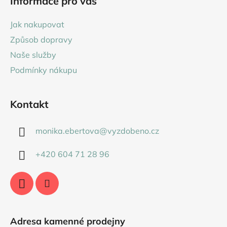
Informace pro vás
p
a
Jak nakupovat
t
Způsob dopravy
í
Naše služby
Podmínky nákupu
Kontakt
monika.ebertova
@
vyzdobeno.cz
+420 604 71 28 96
Adresa kamenné prodejny