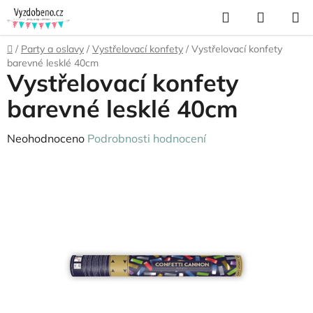
Přejít
Hledat
NÁKUP
na
KOŠÍK
obsah
Domů
/
Party a oslavy
/
Vystřelovací konfety
/
Vystřelovací konfety
barevné lesklé 40cm
Vystřelovací konfety
barevné lesklé 40cm
Průměrné
Neohodnoceno
Podrobnosti hodnocení
hodnocení
produktu
je
0,0
z
5
hvězdiček.