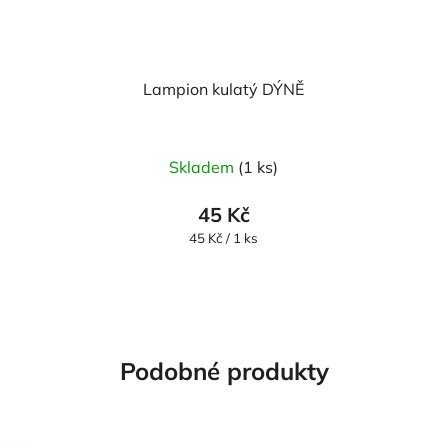
Lampion kulatý DÝNĚ
Skladem
(1 ks)
45 Kč
Měrná
45 Kč / 1 ks
cena:
Podobné produkty