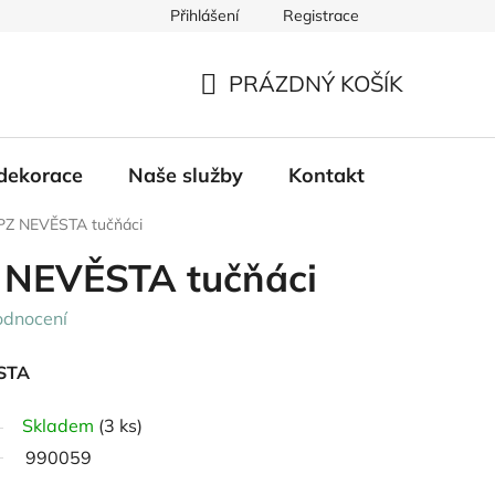
Přihlášení
Registrace
PRÁZDNÝ KOŠÍK
NÁKUPNÍ
KOŠÍK
dekorace
Naše služby
Kontakt
PZ NEVĚSTA tučňáci
 NEVĚSTA tučňáci
odnocení
ĚSTA
Skladem
(3 ks)
990059