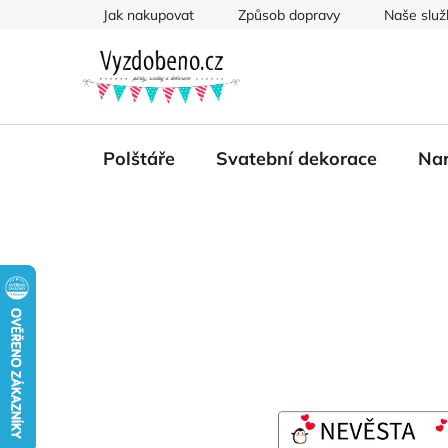
Přejít
Jak nakupovat
Způsob dopravy
Naše služ
na
obsah
Polštáře
Svatební dekorace
Nar