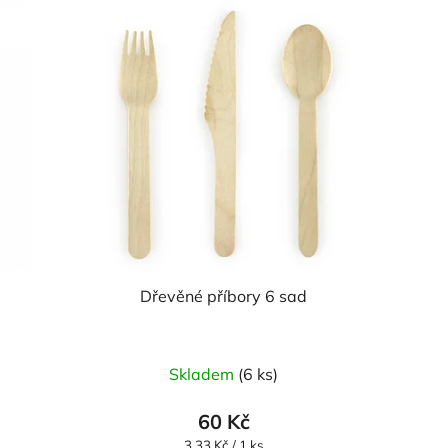
Dřevěné příbory 6 sad
Skladem
(6 ks)
60 Kč
Měrná
3,33 Kč / 1 ks