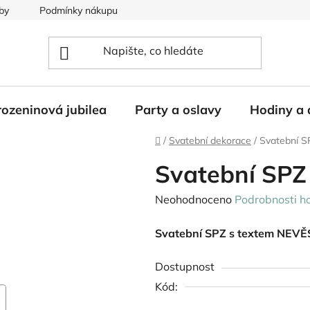
by
Podmínky nákupu
ozeninová jubilea
Party a oslavy
Hodiny a 
Domů
/
Svatební dekorace
/
Svatební S
Svatební SPZ
Průměrné
Neohodnoceno
Podrobnosti h
hodnocení
Svatební SPZ s textem NEV
produktu
je
Dostupnost
0,0
Kód:
z