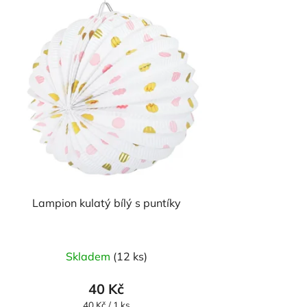
Lampion kulatý bílý s puntíky
Skladem
(12 ks)
40 Kč
Měrná
40 Kč / 1 ks