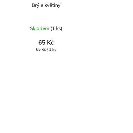
Brýle květiny
Skladem
(1 ks)
65 Kč
Měrná
65 Kč / 1 ks
cena: