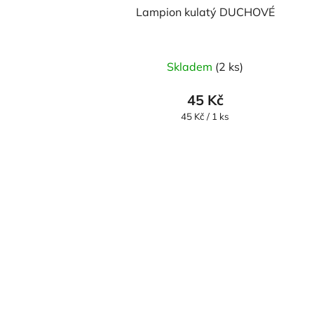
Lampion kulatý DUCHOVÉ
Skladem
(2 ks)
45 Kč
Měrná
45 Kč / 1 ks
cena: