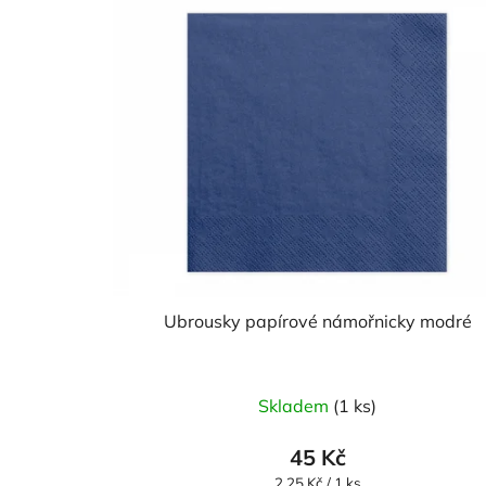
Ubrousky papírové námořnicky modré
Skladem
(1 ks)
45 Kč
Měrná
2,25 Kč / 1 ks