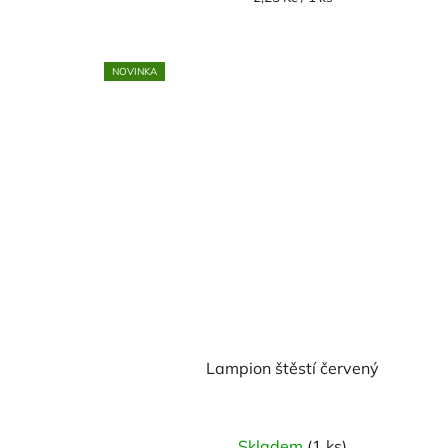
cena:
NOVINKA
Lampion štěstí červený
Skladem
(1 ks)