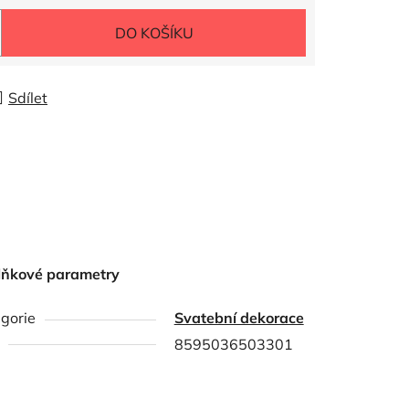
DO KOŠÍKU
Sdílet
lňkové parametry
gorie
Svatební dekorace
8595036503301