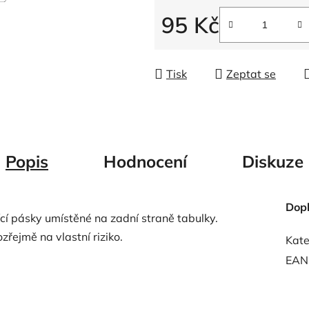
5
95 Kč
hvězdiček.
Měrná cena:
Tisk
Zeptat se
Popis
Hodnocení
Diskuze
Dop
ící pásky umístěné na zadní straně tabulky.
zřejmě na vlastní riziko.
Kate
EAN