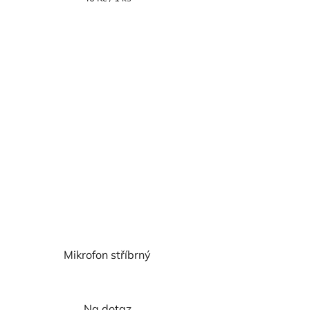
cena:
Mikrofon stříbrný
Na dotaz