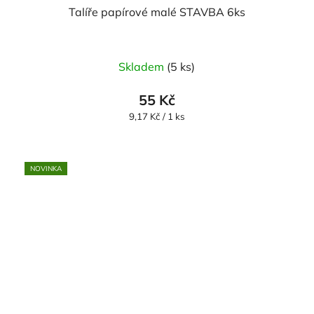
Talíře papírové malé STAVBA 6ks
Skladem
(5 ks)
55 Kč
Měrná
9,17 Kč / 1 ks
cena:
NOVINKA