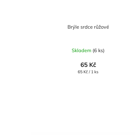
Brýle srdce růžové
Skladem
(6 ks)
65 Kč
Měrná
65 Kč / 1 ks
cena: