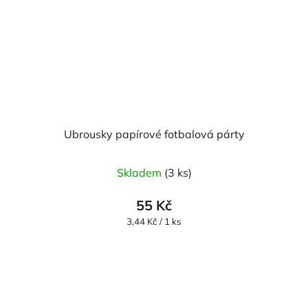
Ubrousky papírové fotbalová párty
Skladem
(3 ks)
55 Kč
Měrná
3,44 Kč / 1 ks
cena: