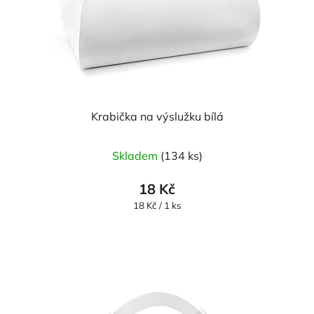
Krabička na výslužku bílá
Skladem
(134 ks)
18 Kč
Měrná
18 Kč / 1 ks
cena: