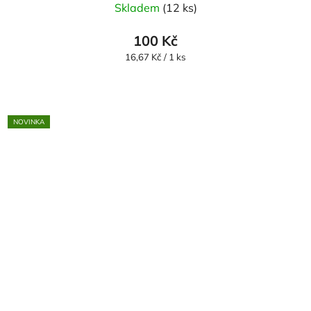
Skladem
(12 ks)
100 Kč
Měrná
16,67 Kč / 1 ks
cena:
NOVINKA