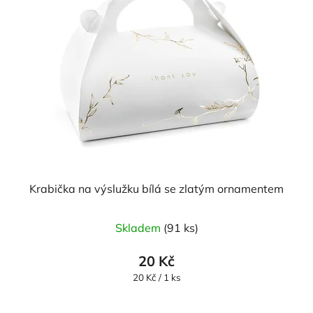
Krabička na výslužku bílá se zlatým ornamentem
Skladem
(91 ks)
20 Kč
Měrná
20 Kč / 1 ks
cena: