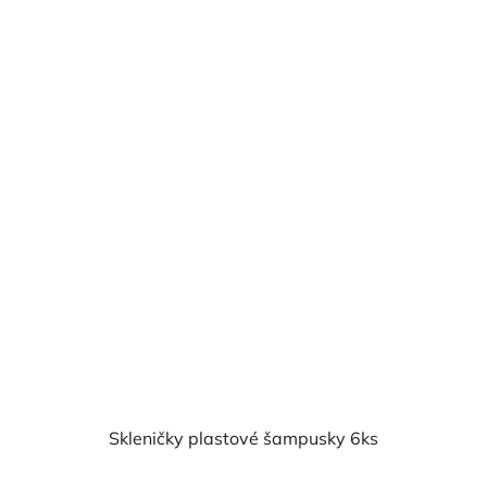
z
5
hvězdiček.
Skleničky plastové šampusky 6ks