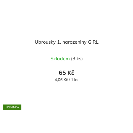
Ubrousky 1. narozeniny GIRL
Skladem
(3 ks)
65 Kč
Měrná
4,06 Kč / 1 ks
cena:
NOVINKA