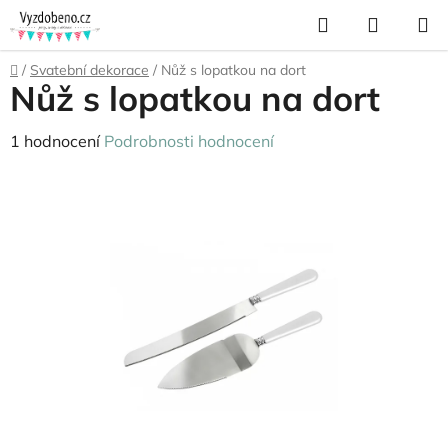
Přejít
Hledat
NÁKUP
na
KOŠÍK
obsah
Domů
/
Svatební dekorace
/
Nůž s lopatkou na dort
Nůž s lopatkou na dort
Průměrné
1 hodnocení
Podrobnosti hodnocení
hodnocení
produktu
je
5,0
z
5
hvězdiček.