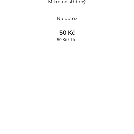
Mikrofon stříbrný
Na dotaz
50 Kč
Měrná
50 Kč / 1 ks
cena: