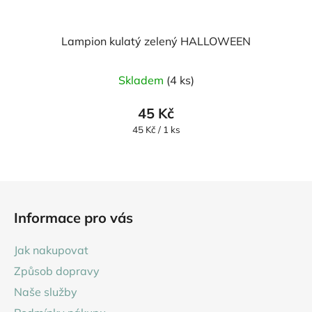
Lampion kulatý zelený HALLOWEEN
Skladem
(4 ks)
45 Kč
Měrná
45 Kč / 1 ks
cena:
Z
á
Informace pro vás
p
a
Jak nakupovat
t
Způsob dopravy
í
Naše služby