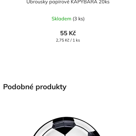
Ubrousky papírové KAPYBARA 20ks
Skladem
(3 ks)
55 Kč
Měrná
2,75 Kč / 1 ks
cena:
Podobné produkty