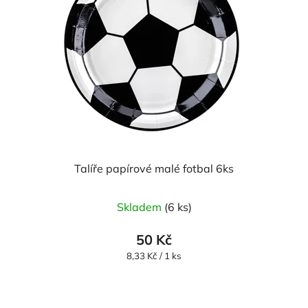
Talíře papírové malé fotbal 6ks
Skladem
(6 ks)
50 Kč
Měrná
8,33 Kč / 1 ks
cena: