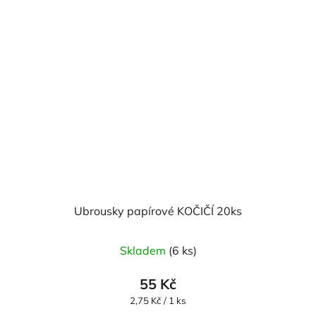
Ubrousky papírové KOČIČÍ 20ks
Průměrné
Skladem
(6 ks)
hodnocení
produktu
55 Kč
je
Měrná
2,75 Kč / 1 ks
cena:
5,0