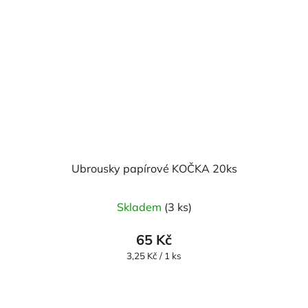
Ubrousky papírové KOČKA 20ks
Skladem
(3 ks)
65 Kč
Měrná
3,25 Kč / 1 ks
cena: