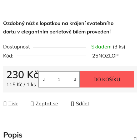
Ozdobný nůž s lopatkou na krájení svatebního
dortu
v elegantním perleťově bílém provedení
Dostupnost
Skladem
(3 ks)
Kód:
25NOZLOP
230 Kč
DO KOŠÍKU
Měrná cena:
115 Kč / 1 ks
Tisk
Zeptat se
Sdílet
Popis