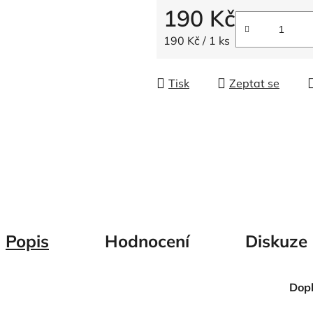
5
190 Kč
hvězdiček.
Měrná cena:
190 Kč / 1 ks
Tisk
Zeptat se
Popis
Hodnocení
Diskuze
Dop