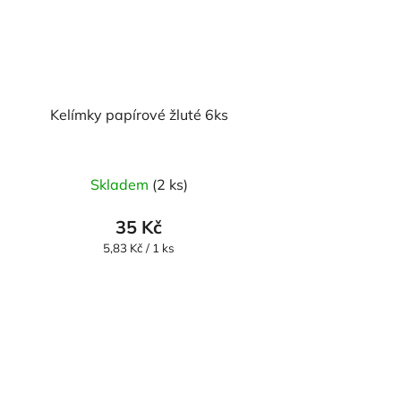
Kelímky papírové žluté 6ks
Skladem
(2 ks)
35 Kč
Měrná
5,83 Kč / 1 ks
cena: