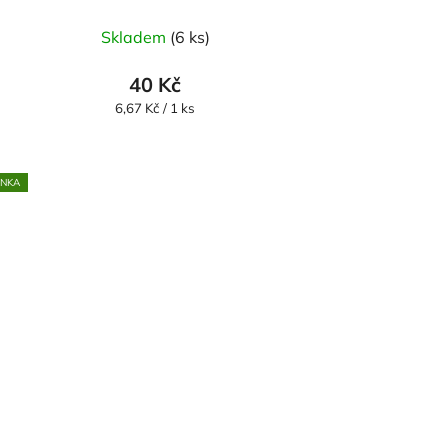
Skladem
(6 ks)
40 Kč
Měrná
6,67 Kč / 1 ks
cena:
INKA