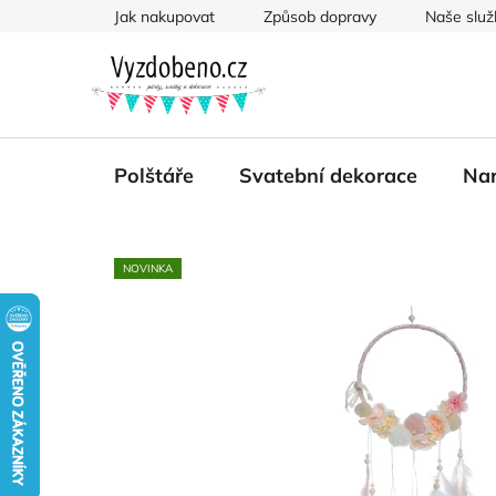
Přejít
Jak nakupovat
Způsob dopravy
Naše služ
na
obsah
Polštáře
Svatební dekorace
Nar
NOVINKA