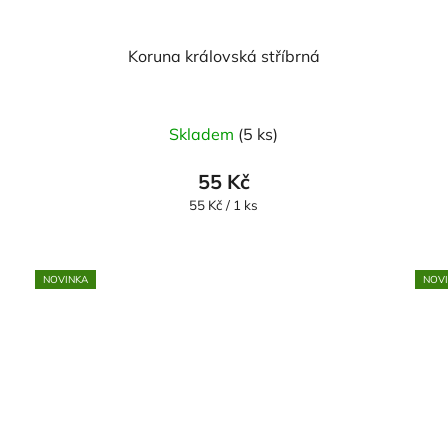
Koruna královská stříbrná
Skladem
(5 ks)
55 Kč
Měrná
55 Kč / 1 ks
cena:
NOVINKA
NOV