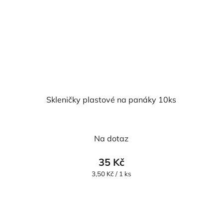
Skleničky plastové na panáky 10ks
Na dotaz
35 Kč
Měrná
3,50 Kč / 1 ks
cena: