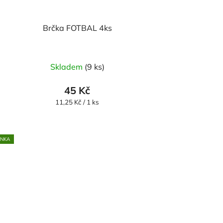
Brčka FOTBAL 4ks
Skladem
(9 ks)
45 Kč
Měrná
11,25 Kč / 1 ks
cena:
INKA