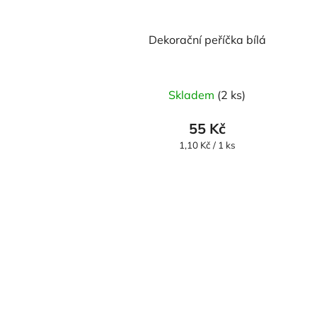
Dekorační peříčka bílá
Skladem
(2 ks)
55 Kč
Měrná
1,10 Kč / 1 ks
cena: