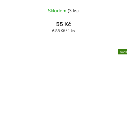
Skladem
(3 ks)
55 Kč
Měrná
6,88 Kč / 1 ks
cena:
NOV