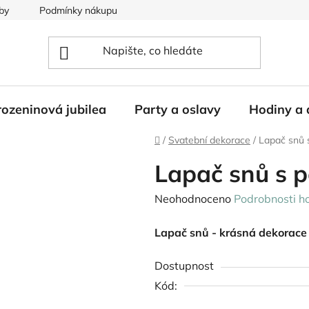
by
Podmínky nákupu
ozeninová jubilea
Party a oslavy
Hodiny a 
Domů
/
Svatební dekorace
/
Lapač snů s
Lapač snů s p
Průměrné
Neohodnoceno
Podrobnosti h
hodnocení
Lapač snů - krásná dekorace z
produktu
je
Dostupnost
0,0
Kód:
z