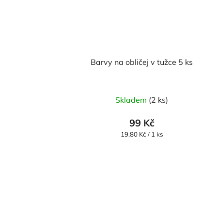
Barvy na obličej v tužce 5 ks
Skladem
(2 ks)
99 Kč
Měrná
19,80 Kč / 1 ks
cena: