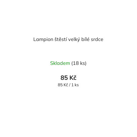
Lampion štěstí velký bílé srdce
Skladem
(18 ks)
85 Kč
Měrná
85 Kč / 1 ks
cena: