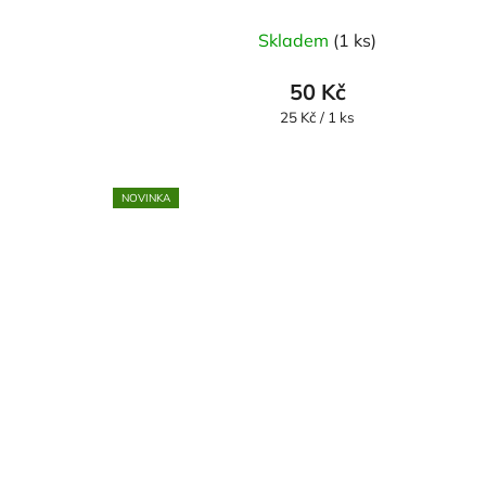
Skladem
(1 ks)
50 Kč
Měrná
25 Kč / 1 ks
cena:
NOVINKA