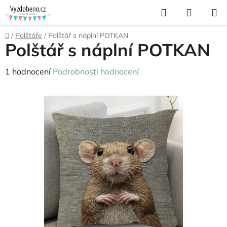
Přejít
Hledat
NÁKUP
na
KOŠÍK
obsah
Domů
/
Polštáře
/
Polštář s náplní POTKAN
Polštář s náplní POTKAN
Průměrné
1 hodnocení
Podrobnosti hodnocení
hodnocení
produktu
je
5,0
z
5
hvězdiček.