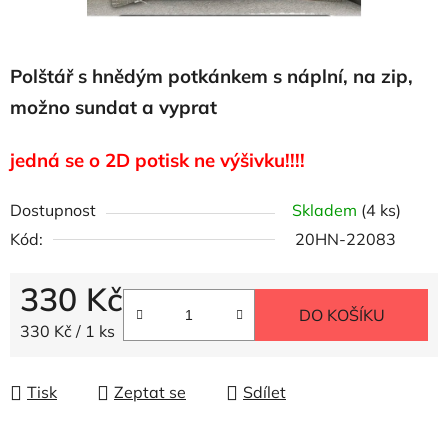
Polštář s hnědým potkánkem s náplní, na zip,
možno sundat a vyprat
jedná se o 2D potisk ne výšivku!!!!
Dostupnost
Skladem
(4 ks)
Kód:
20HN-22083
330 Kč
DO KOŠÍKU
Měrná cena:
330 Kč / 1 ks
Tisk
Zeptat se
Sdílet