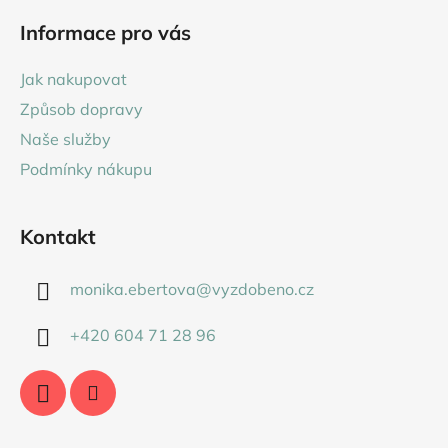
hvězdiček.
á
Informace pro vás
p
a
Jak nakupovat
t
Způsob dopravy
í
Naše služby
Podmínky nákupu
Kontakt
monika.ebertova
@
vyzdobeno.cz
+420 604 71 28 96