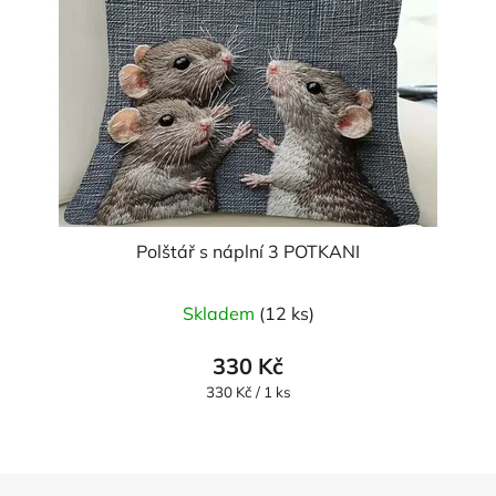
Polštář s náplní 3 POTKANI
Průměrné
Skladem
(12 ks)
hodnocení
produktu
330 Kč
je
Měrná
330 Kč / 1 ks
cena:
5,0
z
5
Z