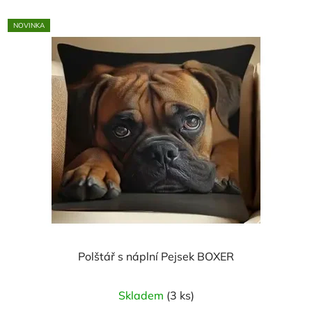
5
NOVINKA
hvězdiček.
Polštář s náplní Pejsek BOXER
Skladem
(3 ks)