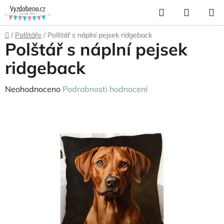
Přejít
Hledat
NÁKUP
na
KOŠÍK
obsah
Domů
/
Polštáře
/
Polštář s náplní pejsek ridgeback
Polštář s náplní pejsek
ridgeback
Průměrné
Neohodnoceno
Podrobnosti hodnocení
hodnocení
produktu
je
0,0
z
5
hvězdiček.