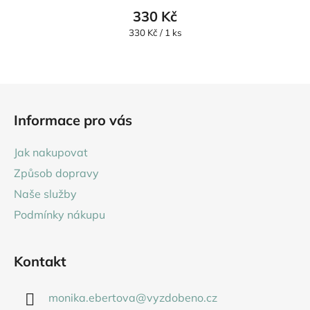
330 Kč
Měrná
330 Kč / 1 ks
cena:
Z
á
Informace pro vás
p
a
Jak nakupovat
t
Způsob dopravy
í
Naše služby
Podmínky nákupu
Kontakt
monika.ebertova
@
vyzdobeno.cz