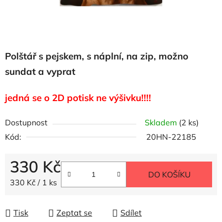
Polštář s pejskem, s náplní, na zip, možno
sundat a vyprat
jedná se o 2D potisk ne výšivku!!!!
Dostupnost
Skladem
(2 ks)
Kód:
20HN-22185
330 Kč
DO KOŠÍKU
Měrná cena:
330 Kč / 1 ks
Tisk
Zeptat se
Sdílet