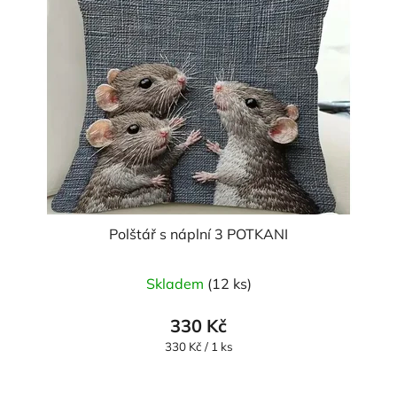
Polštář s náplní 3 POTKANI
Průměrné
Skladem
(12 ks)
hodnocení
produktu
330 Kč
je
Měrná
330 Kč / 1 ks
cena:
5,0
z