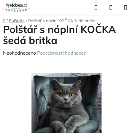
Přejít
Hledat
NÁKUP
na
KOŠÍK
obsah
Domů
/
Polštáře
/
Polštář s náplní KOČKA šedá britka
Polštář s náplní KOČKA
šedá britka
Průměrné
Neohodnoceno
Podrobnosti hodnocení
hodnocení
produktu
je
0,0
z
5
hvězdiček.