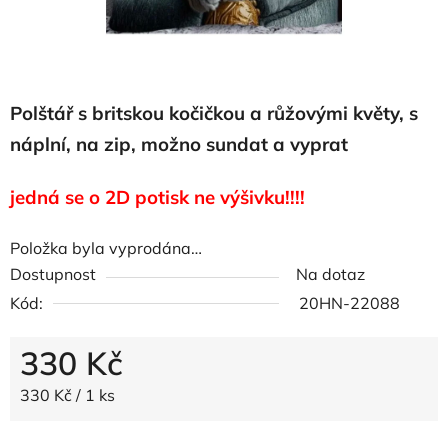
Polštář s britskou kočičkou a růžovými květy, s
náplní, na zip, možno sundat a vyprat
jedná se o 2D potisk ne výšivku!!!!
Položka byla vyprodána…
Dostupnost
Na dotaz
Kód:
20HN-22088
330 Kč
Měrná cena:
330 Kč / 1 ks