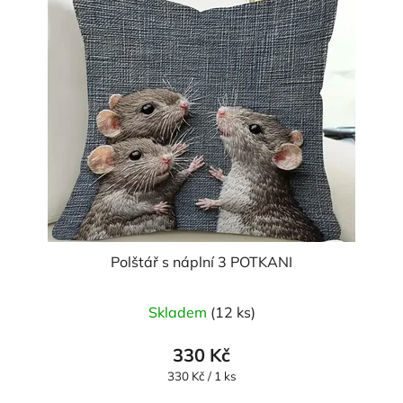
Polštář s náplní 3 POTKANI
Průměrné
Skladem
(12 ks)
hodnocení
produktu
330 Kč
je
Měrná
330 Kč / 1 ks
cena:
5,0