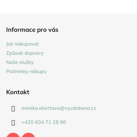
z
5
Z
hvězdiček.
á
Informace pro vás
p
a
Jak nakupovat
t
Způsob dopravy
í
Naše služby
Podmínky nákupu
Kontakt
monika.ebertova
@
vyzdobeno.cz
+420 604 71 28 96