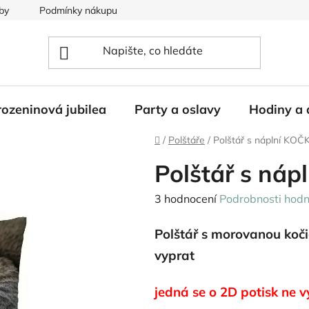
by
Podmínky nákupu
ozeninová jubilea
Party a oslavy
Hodiny a 
Domů
/
Polštáře
/
Polštář s náplní KO
Polštář s ná
Průměrné
3 hodnocení
Podrobnosti hodn
hodnocení
Polštář s morovanou koči
produktu
je
vyprat
5,0
jedná se o 2D potisk ne vý
z