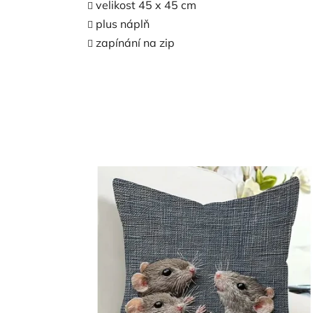
je
velikost 45 x 45 cm
5,0
plus náplň
z
5
zapínání na zip
hvězdiček.