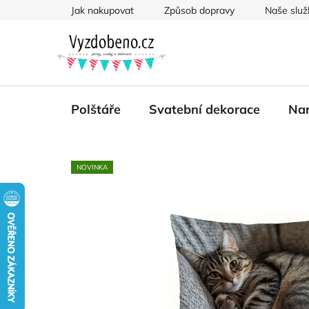
Přejít
Jak nakupovat
Způsob dopravy
Naše služ
na
obsah
Polštáře
Svatební dekorace
Nar
NOVINKA