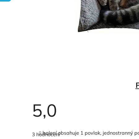
5,0
Průměrné
hodnocení
balení obsahuje 1 povlak, jednostranný po
3 hodnocení
produktu