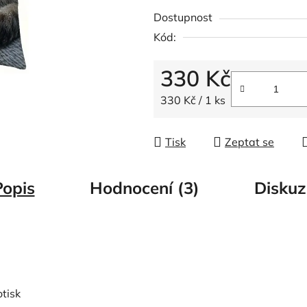
5
Dostupnost
hvězdiček.
Kód:
330 Kč
Měrná cena:
330 Kč / 1 ks
Tisk
Zeptat se
Popis
Hodnocení (3)
Diskuz
tisk