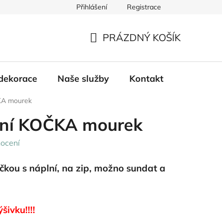
Přihlášení
Registrace
PRÁZDNÝ KOŠÍK
NÁKUPNÍ
KOŠÍK
dekorace
Naše služby
Kontakt
ČKA mourek
plní KOČKA mourek
ocení
čkou s náplní, na zip, možno sundat a
šivku!!!!