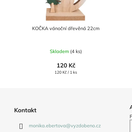
KOČKA vánoční dřevěná 22cm
Skladem
(4 ks)
120 Kč
Měrná
120 Kč / 1 ks
cena:
Kontakt
monika.ebertova
@
vyzdobeno.cz