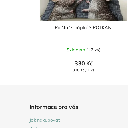
Polštář s náplní 3 POTKANI
Průměrné
Skladem
(12 ks)
hodnocení
produktu
330 Kč
je
Měrná
330 Kč / 1 ks
cena:
5,0
z
5
Z
hvězdiček.
á
Informace pro vás
p
a
Jak nakupovat
t