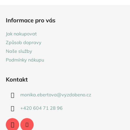
5
Z
hvězdiček.
á
Informace pro vás
p
a
Jak nakupovat
t
Způsob dopravy
í
Naše služby
Podmínky nákupu
Kontakt
monika.ebertova
@
vyzdobeno.cz
+420 604 71 28 96