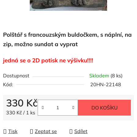
Polštář s francouzským buldočkem, s náplní, na
zip, možno sundat a vyprat
jedná se o 2D potisk ne výšivku!!!!
Dostupnost
Skladem
(8 ks)
Kód:
20HN-22148
330 Kč
DO KOŠÍKU
Měrná cena:
330 Kč / 1 ks
Tisk
Zeptat se
Sdílet