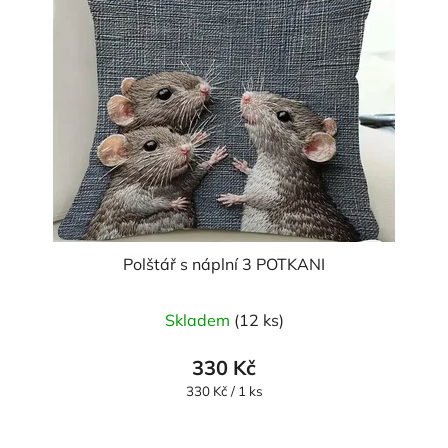
Polštář s náplní 3 POTKANI
Průměrné
Skladem
(12 ks)
hodnocení
produktu
330 Kč
je
Měrná
330 Kč / 1 ks
cena:
5,0
z