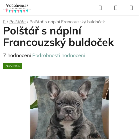
Přejít
Hledat
NÁKUP
na
KOŠÍK
obsah
Domů
/
Polštáře
/
Polštář s náplní Francouzský buldoček
Polštář s náplní
Francouzský buldoček
Průměrné
7 hodnocení
Podrobnosti hodnocení
hodnocení
NOVINKA
produktu
je
5,0
z
5
hvězdiček.