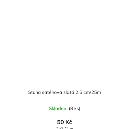
Stuha saténová zlatá 2,5 cm/25m
Skladem
(8 ks)
50 Kč
Měrná
2 Kč / 1 m