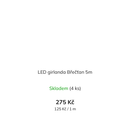
LED girlanda Břečťan 5m
Skladem
(4 ks)
275 Kč
Měrná
125 Kč / 1 m
cena: