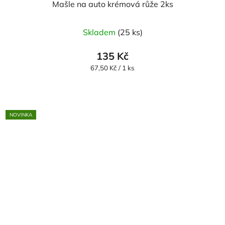
Mašle na auto krémová růže 2ks
Skladem
(25 ks)
135 Kč
Měrná
67,50 Kč / 1 ks
cena:
NOVINKA