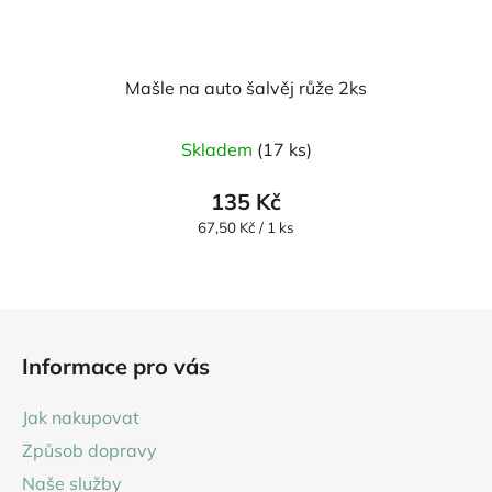
Mašle na auto šalvěj růže 2ks
Skladem
(17 ks)
135 Kč
Měrná
67,50 Kč / 1 ks
cena:
Z
á
Informace pro vás
p
a
Jak nakupovat
t
Způsob dopravy
í
Naše služby