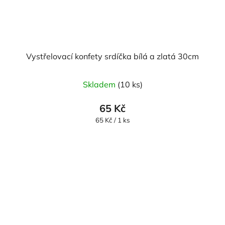
Vystřelovací konfety srdíčka bílá a zlatá 30cm
Skladem
(10 ks)
65 Kč
Měrná
65 Kč / 1 ks
cena: