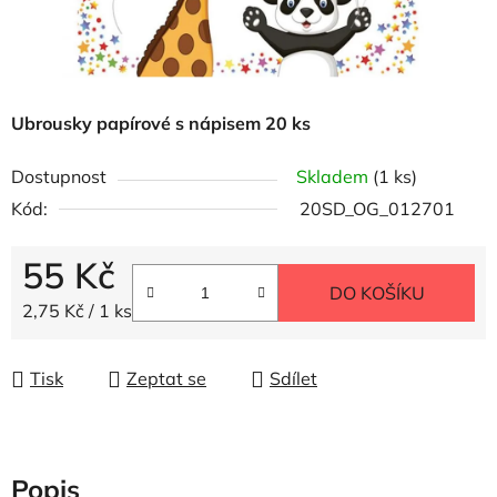
Ubrousky papírové s nápisem 20 ks
Dostupnost
Skladem
(1 ks)
Kód:
20SD_OG_012701
55 Kč
DO KOŠÍKU
Měrná cena:
2,75 Kč / 1 ks
Tisk
Zeptat se
Sdílet
Popis