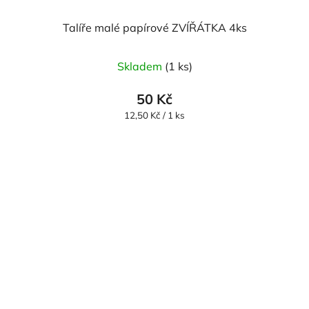
Talíře malé papírové ZVÍŘÁTKA 4ks
Skladem
(1 ks)
50 Kč
Měrná
12,50 Kč / 1 ks
cena: