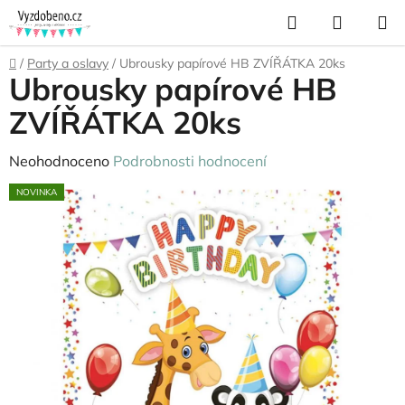
Přejít
Hledat
NÁKUP
na
KOŠÍK
obsah
Domů
/
Party a oslavy
/
Ubrousky papírové HB ZVÍŘÁTKA 20ks
Ubrousky papírové HB
ZVÍŘÁTKA 20ks
Průměrné
Neohodnoceno
Podrobnosti hodnocení
hodnocení
NOVINKA
produktu
je
0,0
z
5
hvězdiček.