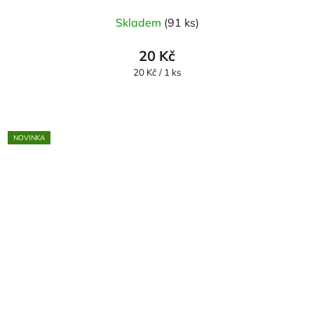
Skladem
(91 ks)
20 Kč
Měrná
20 Kč / 1 ks
cena:
NOVINKA