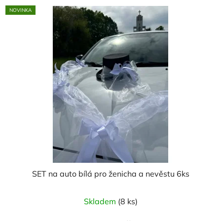
5
NOVINKA
hvězdiček.
SET na auto bílá pro ženicha a nevěstu 6ks
Skladem
(8 ks)