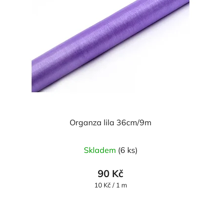
Organza lila 36cm/9m
Průměrné
Skladem
(6 ks)
hodnocení
produktu
90 Kč
je
Měrná
10 Kč / 1 m
cena:
5,0
z