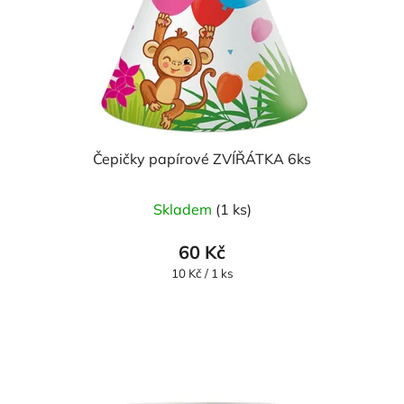
Čepičky papírové ZVÍŘÁTKA 6ks
Skladem
(1 ks)
60 Kč
Měrná
10 Kč / 1 ks
cena: