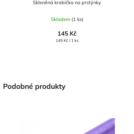
Skleněná krabička na prstýnky
Skladem
(1 ks)
145 Kč
Měrná
145 Kč / 1 ks
cena:
Podobné produkty