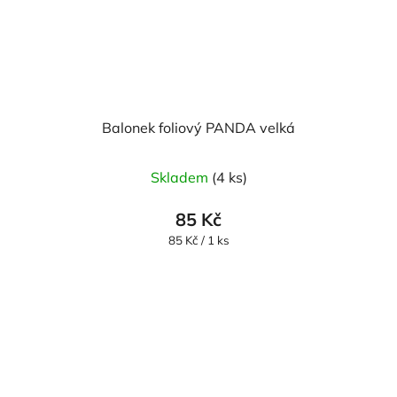
Balonek foliový PANDA velká
Skladem
(4 ks)
85 Kč
Měrná
85 Kč / 1 ks
cena: