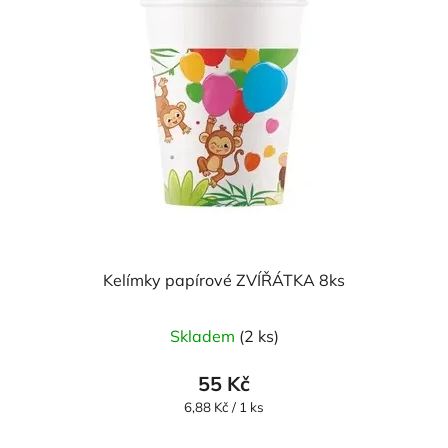
Kelímky papírové ZVÍŘÁTKA 8ks
Skladem
(2 ks)
55 Kč
Měrná
6,88 Kč / 1 ks
cena: