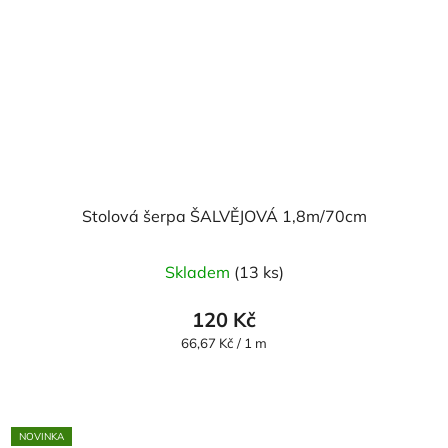
Stolová šerpa ŠALVĚJOVÁ 1,8m/70cm
Skladem
(13 ks)
120 Kč
Měrná
66,67 Kč / 1 m
cena:
NOVINKA