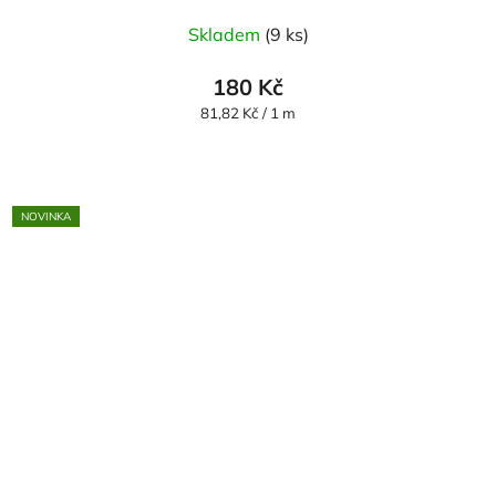
Skladem
(9 ks)
180 Kč
Měrná
81,82 Kč / 1 m
cena:
NOVINKA