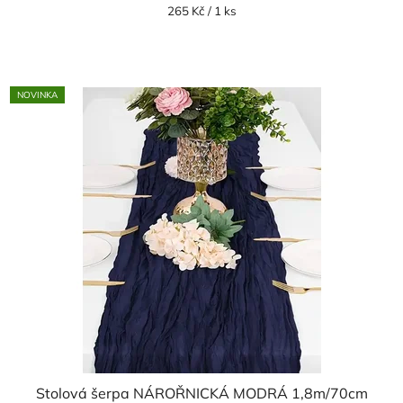
Měrná
265 Kč / 1 ks
cena:
NOVINKA
Stolová šerpa NÁROŘNICKÁ MODRÁ 1,8m/70cm