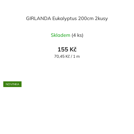
GIRLANDA Eukalyptus 200cm 2kusy
Skladem
(4 ks)
155 Kč
Měrná
70,45 Kč / 1 m
cena:
NOVINKA