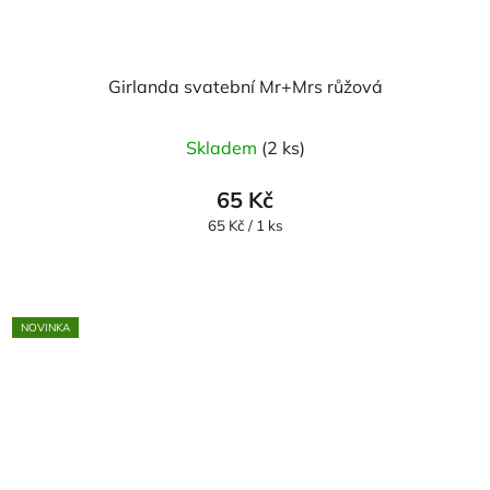
Girlanda svatební Mr+Mrs růžová
Skladem
(2 ks)
65 Kč
Měrná
65 Kč / 1 ks
cena:
NOVINKA