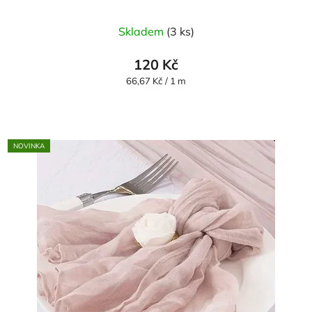
Skladem
(3 ks)
120 Kč
Měrná
66,67 Kč / 1 m
cena:
NOVINKA