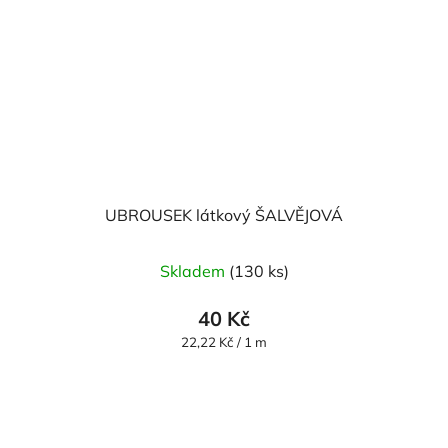
UBROUSEK látkový ŠALVĚJOVÁ
Skladem
(130 ks)
40 Kč
Měrná
22,22 Kč / 1 m
cena: