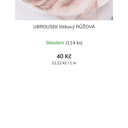
UBROUSEK látkový RŮŽOVÁ
Skladem
(114 ks)
40 Kč
Měrná
22,22 Kč / 1 m
cena: