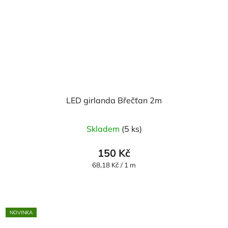
LED girlanda Břečťan 2m
Skladem
(5 ks)
150 Kč
Měrná
68,18 Kč / 1 m
cena:
NOVINKA