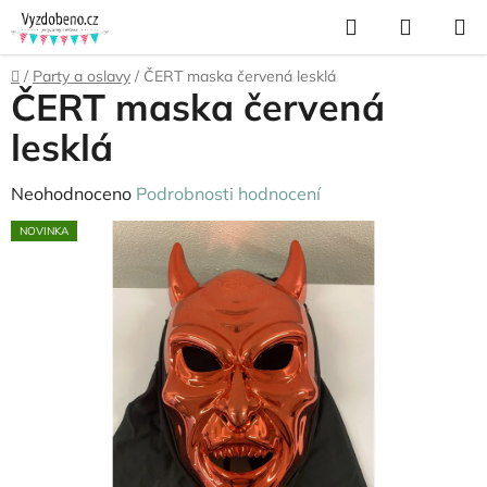
Přejít
Hledat
NÁKUP
na
KOŠÍK
obsah
Domů
/
Party a oslavy
/
ČERT maska červená lesklá
ČERT maska červená
lesklá
Průměrné
Neohodnoceno
Podrobnosti hodnocení
hodnocení
NOVINKA
produktu
je
0,0
z
5
hvězdiček.