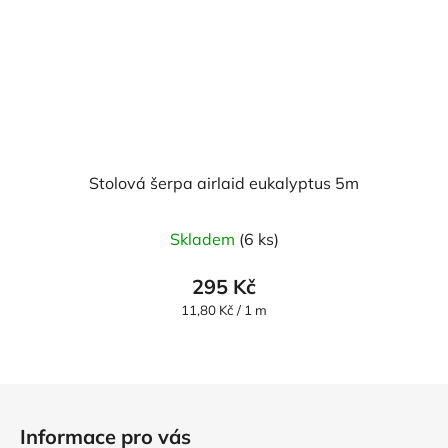
Stolová šerpa airlaid eukalyptus 5m
Skladem
(6 ks)
295 Kč
Měrná
11,80 Kč / 1 m
cena:
Z
á
Informace pro vás