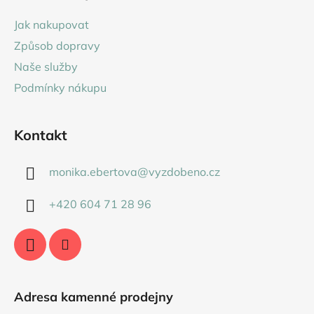
p
a
Jak nakupovat
t
Způsob dopravy
í
Naše služby
Podmínky nákupu
Kontakt
monika.ebertova
@
vyzdobeno.cz
+420 604 71 28 96
Adresa kamenné prodejny