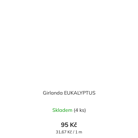
Girlanda EUKALYPTUS
Skladem
(4 ks)
95 Kč
Měrná
31,67 Kč / 1 m
cena: