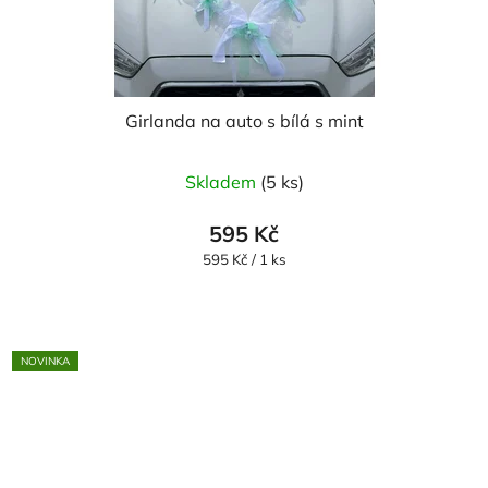
Girlanda na auto s bílá s mint
Skladem
(5 ks)
595 Kč
Měrná
595 Kč / 1 ks
cena:
NOVINKA