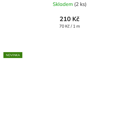
Skladem
(2 ks)
210 Kč
Měrná
70 Kč / 1 m
cena:
NOVINKA