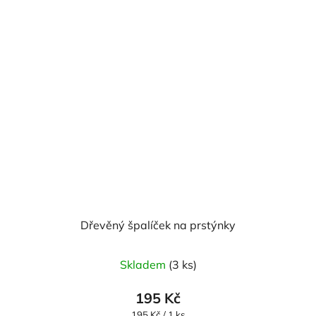
Dřevěný špalíček na prstýnky
Průměrné
Skladem
(3 ks)
hodnocení
produktu
195 Kč
je
Měrná
195 Kč / 1 ks