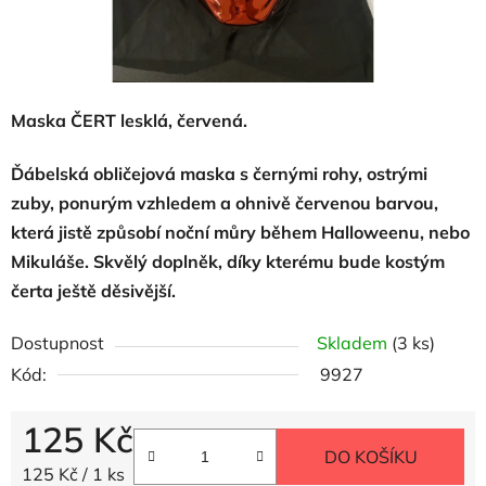
Maska ČERT lesklá, červená.
Ďábelská obličejová maska s černými rohy, ostrými
zuby, ponurým vzhledem a ohnivě červenou barvou,
která jistě způsobí noční můry během Halloweenu, nebo
Mikuláše. Skvělý doplněk, díky kterému bude kostým
čerta ještě děsivější.
Dostupnost
Skladem
(3 ks)
Kód:
9927
125 Kč
DO KOŠÍKU
Měrná cena:
125 Kč / 1 ks