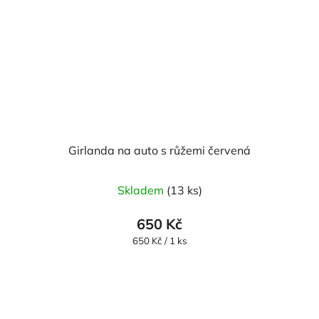
Girlanda na auto s růžemi červená
Skladem
(13 ks)
650 Kč
Měrná
650 Kč / 1 ks
cena: