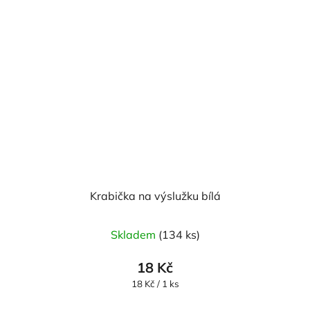
Krabička na výslužku bílá
Skladem
(134 ks)
18 Kč
Měrná
18 Kč / 1 ks
cena: