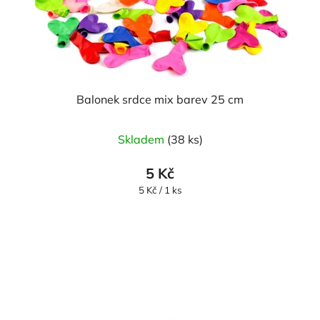
Balonek srdce mix barev 25 cm
Průměrné
Skladem
(38 ks)
hodnocení
produktu
5 Kč
je
Měrná
5 Kč / 1 ks
cena:
5,0
z
5
hvězdiček.