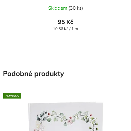
Průměrné
Skladem
(30 ks)
hodnocení
produktu
95 Kč
je
Měrná
10,56 Kč / 1 m
cena:
5,0
z
5
hvězdiček.
Podobné produkty
NOVINKA