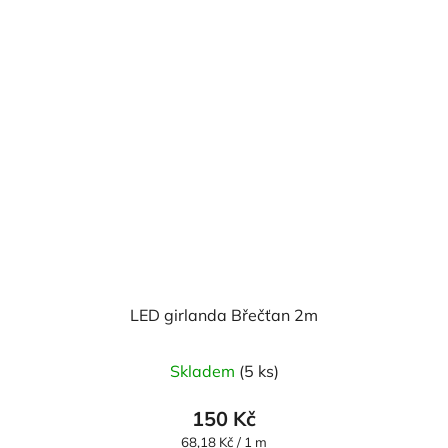
LED girlanda Břečťan 2m
Skladem
(5 ks)
150 Kč
Měrná
68,18 Kč / 1 m