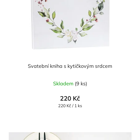
Svatební kniha s kytičkovým srdcem
Skladem
(9 ks)
220 Kč
Měrná
220 Kč / 1 ks
cena: