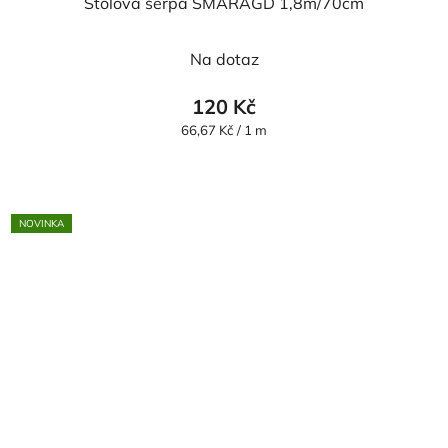
Stolová šerpa SMARAGD 1,8m/70cm
Na dotaz
120 Kč
Měrná
66,67 Kč / 1 m
cena:
NOVINKA