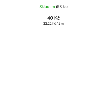
Skladem
(58 ks)
40 Kč
Měrná
22,22 Kč / 1 m
cena: