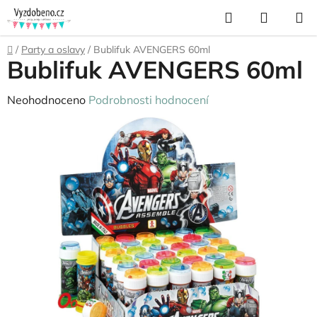
Přejít
Hledat
NÁKUP
na
KOŠÍK
obsah
Domů
/
Party a oslavy
/
Bublifuk AVENGERS 60ml
Bublifuk AVENGERS 60ml
Průměrné
Neohodnoceno
Podrobnosti hodnocení
hodnocení
produktu
je
0,0
z
5
hvězdiček.