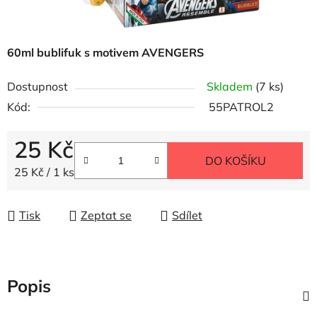
60ml bublifuk s motivem AVENGERS
Dostupnost
Skladem
(7 ks)
Kód:
55PATROL2
25 Kč
DO KOŠÍKU
Měrná cena:
25 Kč / 1 ks
Tisk
Zeptat se
Sdílet
Popis