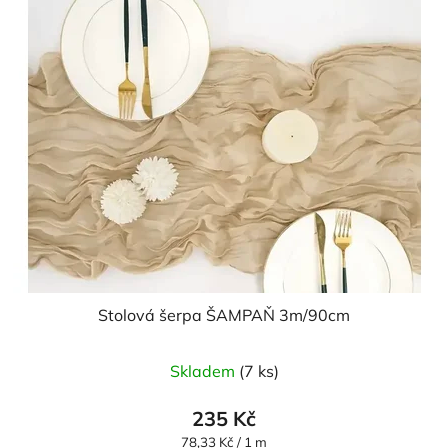
Stolová šerpa ŠAMPAŇ 3m/90cm
Skladem
(7 ks)
235 Kč
Měrná
78,33 Kč / 1 m