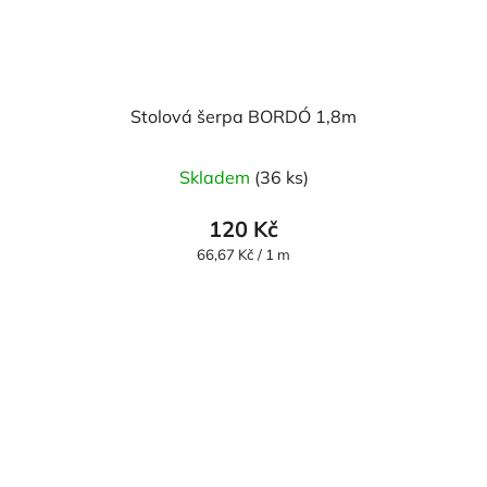
Stolová šerpa BORDÓ 1,8m
Skladem
(36 ks)
120 Kč
Měrná
66,67 Kč / 1 m
cena: