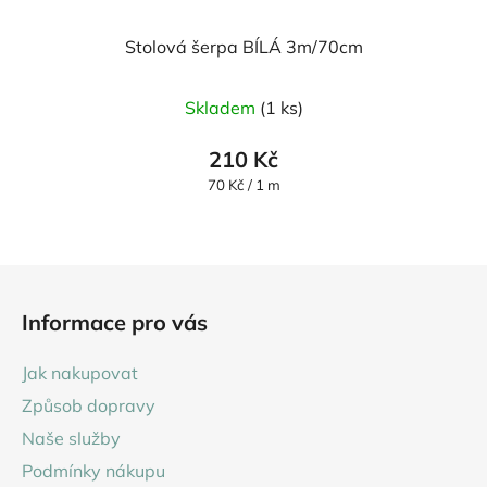
Stolová šerpa BÍLÁ 3m/70cm
Skladem
(1 ks)
210 Kč
Měrná
70 Kč / 1 m
cena:
Z
á
Informace pro vás
p
a
Jak nakupovat
t
Způsob dopravy
í
Naše služby
Podmínky nákupu