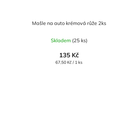
Mašle na auto krémová růže 2ks
Skladem
(25 ks)
135 Kč
Měrná
67,50 Kč / 1 ks
cena: