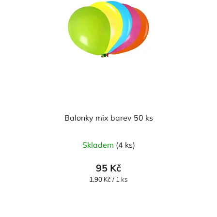
Balonky mix barev 50 ks
Průměrné
Skladem
(4 ks)
hodnocení
produktu
95 Kč
je
Měrná
1,90 Kč / 1 ks
cena:
5,0
z
5