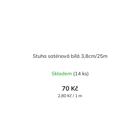
Stuha saténová bílá 3,8cm/25m
Skladem
(14 ks)
70 Kč
Měrná
2,80 Kč / 1 m
cena: