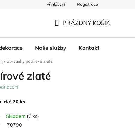
Přihlášení
Registrace
PRÁZDNÝ KOŠÍK
NÁKUPNÍ
KOŠÍK
dekorace
Naše služby
Kontakt
in
/
Ubrousky papírové zlaté
rové zlaté
odnocení
lické 20 ks
Skladem
(7 ks)
70790