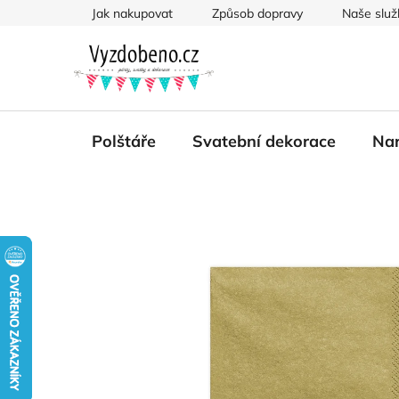
Přejít
Jak nakupovat
Způsob dopravy
Naše služ
na
obsah
Polštáře
Svatební dekorace
Nar