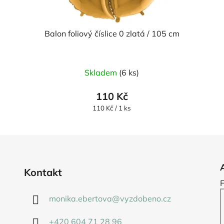
Balon foliový číslice 0 zlatá / 105 cm
Průměrné
Skladem
(6 ks)
hodnocení
produktu
110 Kč
je
Měrná
110 Kč / 1 ks
cena:
5,0
z
5
hvězdiček.
Kontakt
monika.ebertova
@
vyzdobeno.cz
+420 604 71 28 96