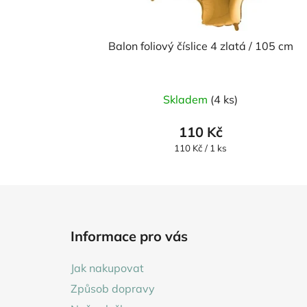
Balon foliový číslice 4 zlatá / 105 cm
Průměrné
Skladem
(4 ks)
hodnocení
produktu
110 Kč
je
Měrná
110 Kč / 1 ks
cena:
5,0
z
5
Z
hvězdiček.
á
Informace pro vás
p
a
Jak nakupovat
t
Způsob dopravy
í