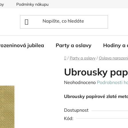
by
Podmínky nákupu
ozeninová jubilea
Party a oslavy
Hodiny a 
Domů
/
Party a oslavy
/
Oslava narozen
Ubrousky papí
Průměrné
Neohodnoceno
Podrobnosti h
hodnocení
Ubrousky papírové zlaté meta
produktu
je
Dostupnost
0,0
Kód:
z