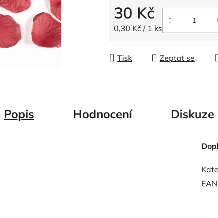
5
30 Kč
hvězdiček.
Měrná cena:
0,30 Kč / 1 ks
Tisk
Zeptat se
Popis
Hodnocení
Diskuze
Dop
Kate
EAN