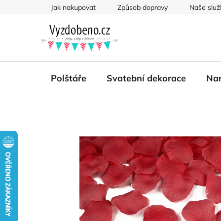
Přejít
Jak nakupovat
Způsob dopravy
Naše služ
na
obsah
Polštáře
Svatební dekorace
Nar