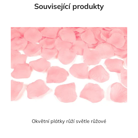
Související produkty
Okvětní plátky růží světle růžové