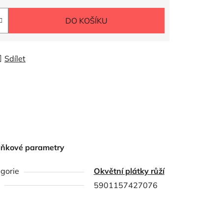
DO KOŠÍKU
Sdílet
lňkové parametry
gorie
Okvětní plátky růží
5901157427076