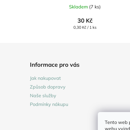
Průměrné
Skladem
(7 ks)
hodnocení
produktu
30 Kč
je
Měrná
0,30 Kč / 1 ks
cena:
5,0
z
5
Z
hvězdiček.
á
Informace pro vás
p
a
Jak nakupovat
t
Způsob dopravy
í
Naše služby
Podmínky nákupu
Tento web 
webu vyjadř