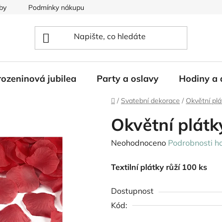
by
Podmínky nákupu
ozeninová jubilea
Party a oslavy
Hodiny a 
Domů
/
Svatební dekorace
/
Okvětní plá
Okvětní plátk
Průměrné
Neohodnoceno
Podrobnosti h
hodnocení
Textilní plátky růží 100 ks
produktu
je
Dostupnost
0,0
Kód:
z