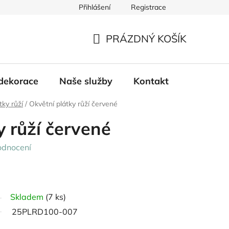
Přihlášení
Registrace
PRÁZDNÝ KOŠÍK
NÁKUPNÍ
KOŠÍK
dekorace
Naše služby
Kontakt
tky růží
/
Okvětní plátky růží červené
y růží červené
odnocení
Skladem
(7 ks)
25PLRD100-007