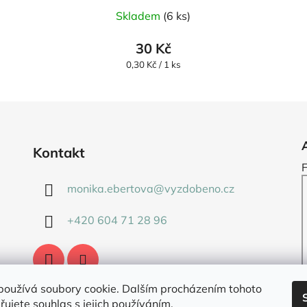
Skladem
(6 ks)
30 Kč
Měrná
0,30 Kč / 1 ks
cena:
Kontakt
monika.ebertova
@
vyzdobeno.cz
+420 604 71 28 96
používá soubory cookie. Dalším procházením tohoto
ujete souhlas s jejich používáním.