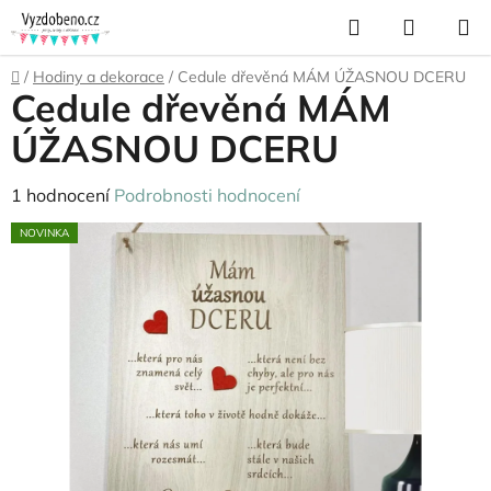
Přejít
Hledat
NÁKUP
na
KOŠÍK
obsah
Domů
/
Hodiny a dekorace
/
Cedule dřevěná MÁM ÚŽASNOU DCERU
Cedule dřevěná MÁM
ÚŽASNOU DCERU
Průměrné
1 hodnocení
Podrobnosti hodnocení
hodnocení
NOVINKA
produktu
je
5,0
z
5
hvězdiček.