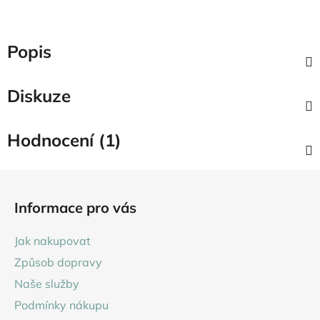
Popis
Diskuze
Hodnocení (1)
Z
á
Informace pro vás
p
a
Jak nakupovat
t
Způsob dopravy
í
Naše služby
Podmínky nákupu