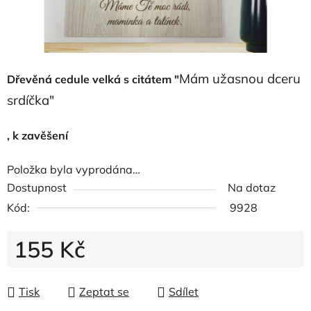
Mám užasnou dceru
Dřevěná cedule velká s citátem "
srdíčka"
, k zavěšení
Položka byla vyprodána…
Dostupnost
Na dotaz
Kód:
9928
155 Kč
Měrná cena:
Tisk
Zeptat se
Sdílet