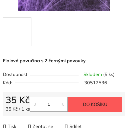
Fialová pavučina s 2 černými pavouky
Dostupnost
Skladem
(5 ks)
Kód:
30512536
35 Kč
DO KOŠÍKU
Měrná cena:
35 Kč / 1 ks
Tisk
Zeptat se
Sdílet