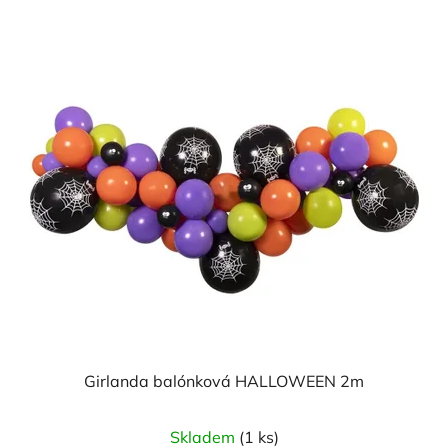
z
5
hvězdiček.
Girlanda balónková HALLOWEEN 2m
Skladem
(1 ks)