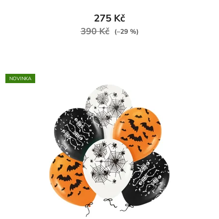
275 Kč
390 Kč
(–29 %)
NOVINKA