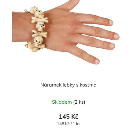
Náramek lebky s kostma
Průměrné
Skladem
(2 ks)
hodnocení
produktu
145 Kč
je
Měrná
145 Kč / 1 ks
cena:
5,0