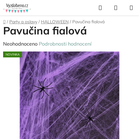
Přejít
Hledat
NÁKUP
na
KOŠÍK
obsah
Domů
/
Party a oslavy
/
HALLOWEEN
/
Pavučina fialová
Pavučina fialová
Průměrné
Neohodnoceno
Podrobnosti hodnocení
hodnocení
NOVINKA
produktu
je
0,0
z
5
hvězdiček.