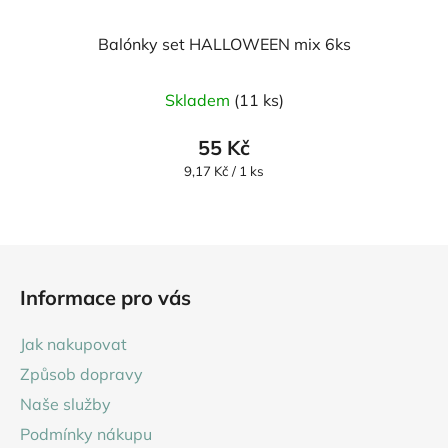
Balónky set HALLOWEEN mix 6ks
Skladem
(11 ks)
55 Kč
Měrná
9,17 Kč / 1 ks
cena:
Z
á
Informace pro vás
p
a
Jak nakupovat
t
Způsob dopravy
í
Naše služby
Podmínky nákupu