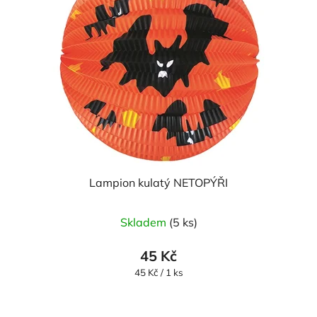
Lampion kulatý NETOPÝŘI
Skladem
(5 ks)
45 Kč
Měrná
45 Kč / 1 ks
cena: