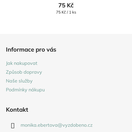
75 Kč
Měrná
75 Kč / 1 ks
cena:
Z
á
Informace pro vás
p
a
Jak nakupovat
t
Způsob dopravy
í
Naše služby
Podmínky nákupu
Kontakt
monika.ebertova
@
vyzdobeno.cz