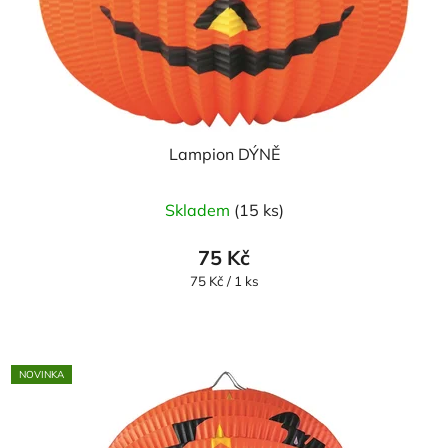
Lampion DÝNĚ
Skladem
(15 ks)
75 Kč
Měrná
75 Kč / 1 ks
cena:
NOVINKA