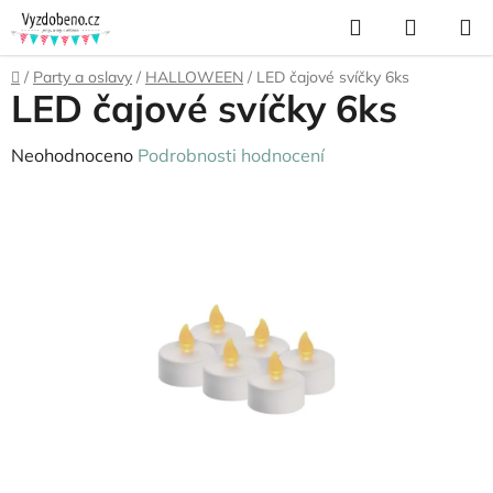
Přejít
Hledat
NÁKUP
na
KOŠÍK
obsah
Domů
/
Party a oslavy
/
HALLOWEEN
/
LED čajové svíčky 6ks
LED čajové svíčky 6ks
Průměrné
Neohodnoceno
Podrobnosti hodnocení
hodnocení
produktu
je
0,0
z
5
hvězdiček.