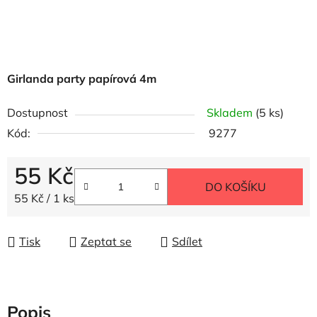
Girlanda party papírová 4m
Dostupnost
Skladem
(5 ks)
Kód:
9277
55 Kč
DO KOŠÍKU
Měrná cena:
55 Kč / 1 ks
Tisk
Zeptat se
Sdílet
Popis