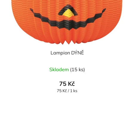
Lampion DÝNĚ
Skladem
(15 ks)
75 Kč
Měrná
75 Kč / 1 ks
cena: