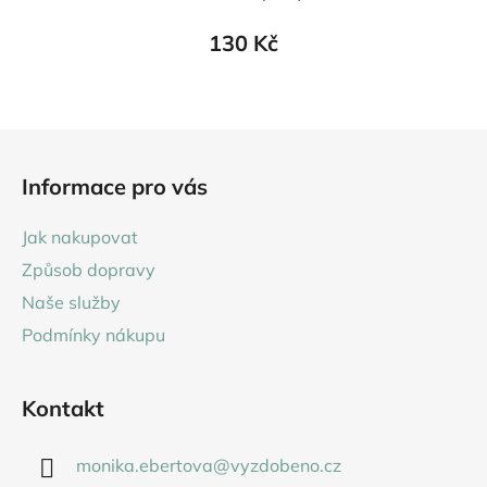
130 Kč
Z
á
Informace pro vás
p
a
Jak nakupovat
t
Způsob dopravy
í
Naše služby
Podmínky nákupu
Kontakt
monika.ebertova
@
vyzdobeno.cz