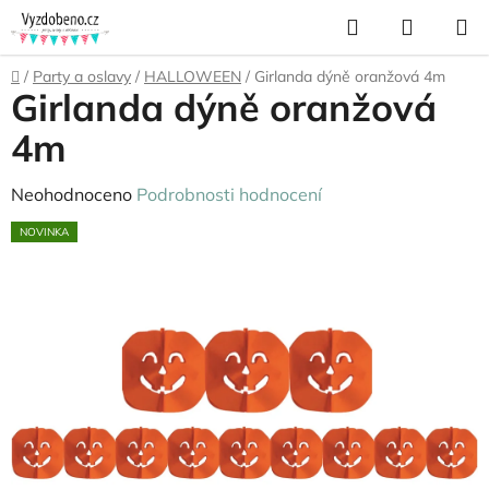
Přejít
Hledat
NÁKUP
na
KOŠÍK
obsah
Domů
/
Party a oslavy
/
HALLOWEEN
/
Girlanda dýně oranžová 4m
Girlanda dýně oranžová
4m
Průměrné
Neohodnoceno
Podrobnosti hodnocení
hodnocení
NOVINKA
produktu
je
0,0
z
5
hvězdiček.