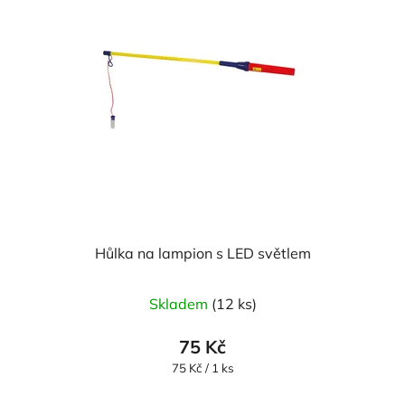
Hůlka na lampion s LED světlem
Skladem
(12 ks)
75 Kč
Měrná
75 Kč / 1 ks
cena: