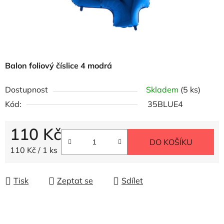
Balon foliový číslice 4 modrá
Dostupnost
Skladem
(5 ks)
Kód:
35BLUE4
110 Kč
DO KOŠÍKU
Měrná cena:
110 Kč / 1 ks
Tisk
Zeptat se
Sdílet