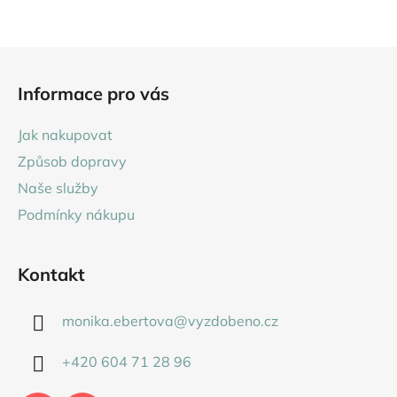
Z
á
Informace pro vás
p
a
Jak nakupovat
t
Způsob dopravy
í
Naše služby
Podmínky nákupu
Kontakt
monika.ebertova
@
vyzdobeno.cz
+420 604 71 28 96