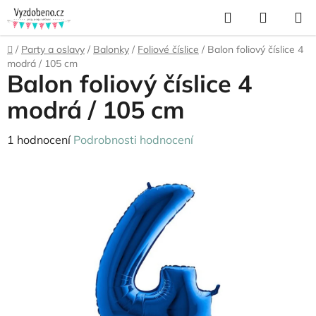
Přejít
Hledat
NÁKUP
na
KOŠÍK
obsah
Domů
/
Party a oslavy
/
Balonky
/
Foliové číslice
/
Balon foliový číslice 4
modrá / 105 cm
Balon foliový číslice 4
modrá / 105 cm
Průměrné
1 hodnocení
Podrobnosti hodnocení
hodnocení
produktu
je
5,0
z
5
hvězdiček.