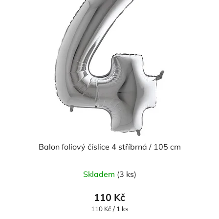
Balon foliový číslice 4 stříbrná / 105 cm
Skladem
(3 ks)
110 Kč
Měrná
110 Kč / 1 ks
cena: