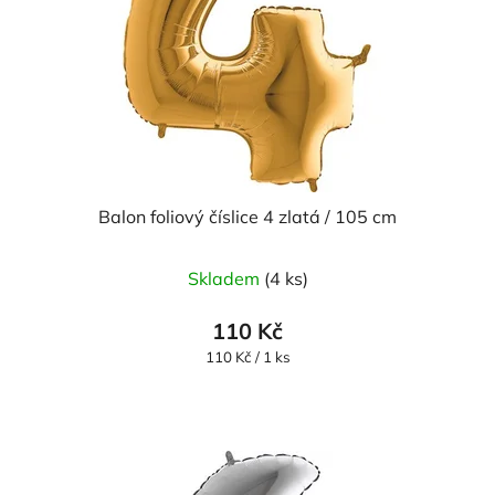
Balon foliový číslice 4 zlatá / 105 cm
Průměrné
Skladem
(4 ks)
hodnocení
produktu
110 Kč
je
Měrná
110 Kč / 1 ks
cena:
5,0
z
5
hvězdiček.