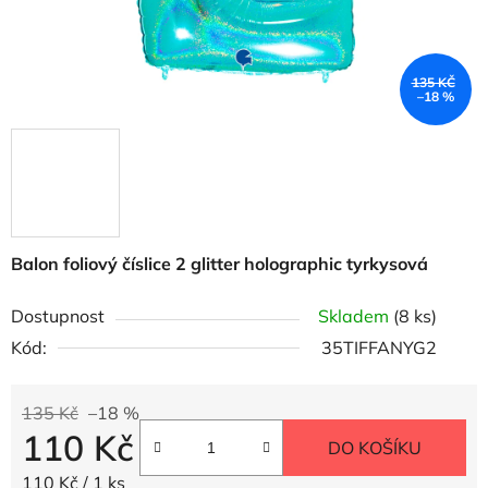
135 KČ
–18 %
Balon foliový číslice 2 glitter holographic tyrkysová
Dostupnost
Skladem
(8 ks)
Kód:
35TIFFANYG2
135 Kč
–18 %
110 Kč
DO KOŠÍKU
Měrná cena:
110 Kč / 1 ks