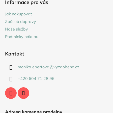
Informace pro vás
p
a
Jak nakupovat
t
Způsob dopravy
í
Naše služby
Podmínky nákupu
Kontakt
monika.ebertova
@
vyzdobeno.cz
+420 604 71 28 96
Adresa kamenné prodejny