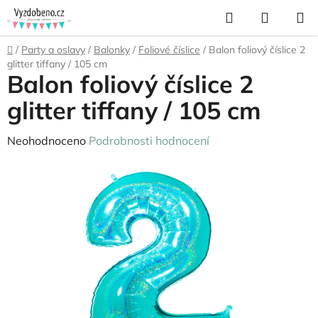
Přejít
Hledat
NÁKUP
na
KOŠÍK
obsah
Domů
/
Party a oslavy
/
Balonky
/
Foliové číslice
/
Balon foliový číslice 2
glitter tiffany / 105 cm
Balon foliový číslice 2
glitter tiffany / 105 cm
Průměrné
Neohodnoceno
Podrobnosti hodnocení
hodnocení
produktu
je
0,0
z
5
hvězdiček.