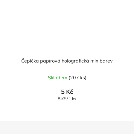
Čepička papírová holografická mix barev
Skladem
(207 ks)
5 Kč
Měrná
5 Kč / 1 ks
cena:
Z
á