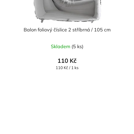
Balon foliový číslice 2 stříbrná / 105 cm
Průměrné
Skladem
(5 ks)
hodnocení
produktu
110 Kč
je
Měrná
110 Kč / 1 ks
cena:
5,0
z
5
hvězdiček.