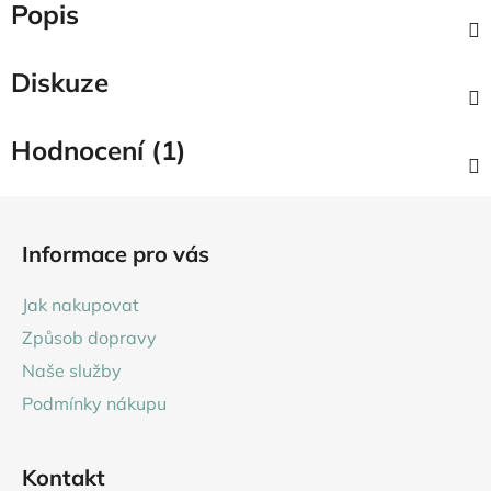
Popis
Diskuze
Hodnocení (1)
Z
á
Informace pro vás
p
a
Jak nakupovat
t
Způsob dopravy
í
Naše služby
Podmínky nákupu
Kontakt