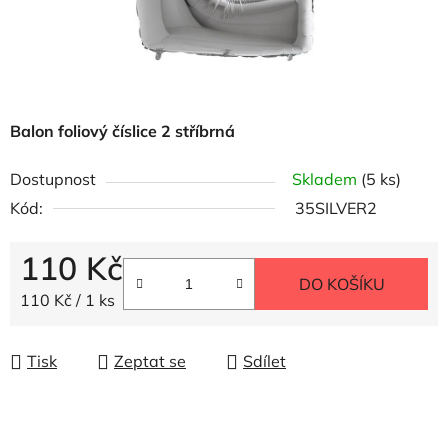
Balon foliový číslice 2 stříbrná
Dostupnost
Skladem
(5 ks)
Kód:
35SILVER2
110 Kč
DO KOŠÍKU
Měrná cena:
110 Kč / 1 ks
Tisk
Zeptat se
Sdílet