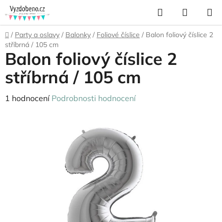
Přejít
Hledat
NÁKUP
na
KOŠÍK
obsah
Domů
/
Party a oslavy
/
Balonky
/
Foliové číslice
/
Balon foliový číslice 2
stříbrná / 105 cm
Balon foliový číslice 2
stříbrná / 105 cm
Průměrné
1 hodnocení
Podrobnosti hodnocení
hodnocení
produktu
je
5,0
z
5
hvězdiček.