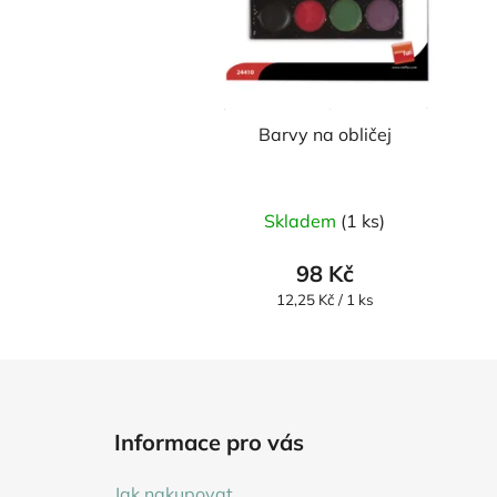
Barvy na obličej
Skladem
(1 ks)
98 Kč
Měrná
12,25 Kč / 1 ks
cena:
Z
á
Informace pro vás
p
a
Jak nakupovat