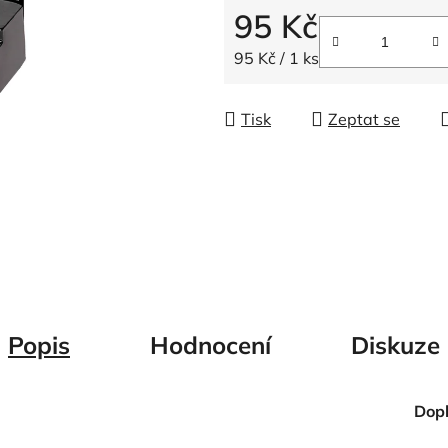
5
95 Kč
hvězdiček.
Měrná cena:
95 Kč / 1 ks
Tisk
Zeptat se
Popis
Hodnocení
Diskuze
Dop