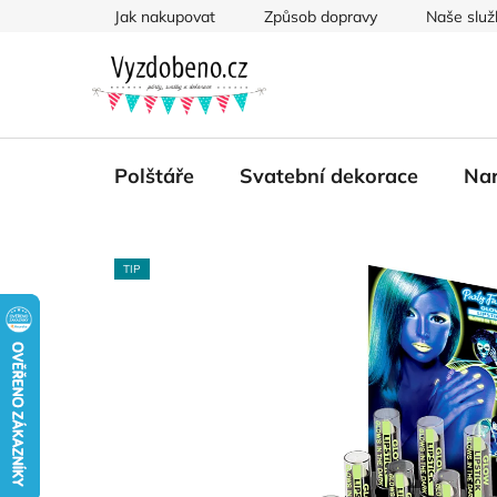
Přejít
Jak nakupovat
Způsob dopravy
Naše služ
na
obsah
Polštáře
Svatební dekorace
Nar
TIP