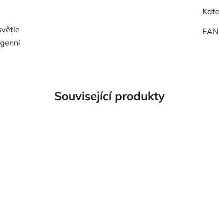
Kate
světle
EAN
rgenní
Související produkty