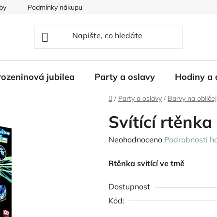
by
Podmínky nákupu
ozeninová jubilea
Party a oslavy
Hodiny a 
Domů
/
Party a oslavy
/
Barvy na obličej
Svítící rtěnka
Průměrné
Neohodnoceno
Podrobnosti h
hodnocení
Rtěnka svitící ve tmě
produktu
je
Dostupnost
0,0
Kód:
z