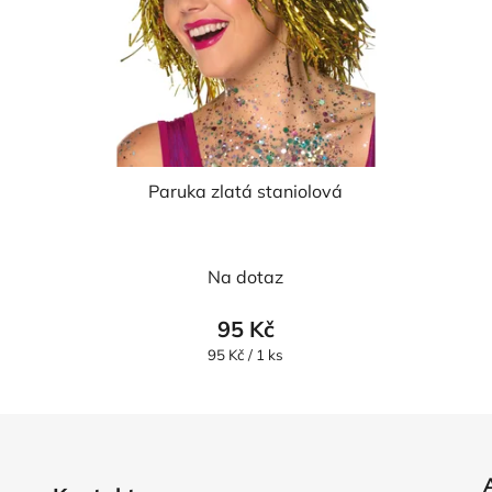
Paruka zlatá staniolová
Na dotaz
95 Kč
Měrná
95 Kč / 1 ks
cena: