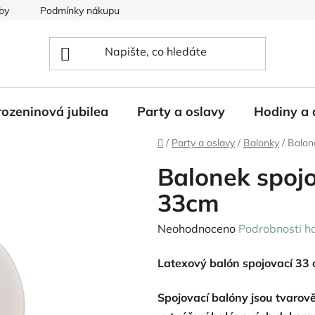
by
Podmínky nákupu
ozeninová jubilea
Party a oslavy
Hodiny a 
Domů
/
Party a oslavy
/
Balonky
/
Balon
Balonek spojo
33cm
Průměrné
Neohodnoceno
Podrobnosti h
hodnocení
Latexový balón spojovací 33
produktu
je
Spojovací
balóny
jsou tvarov
0,0