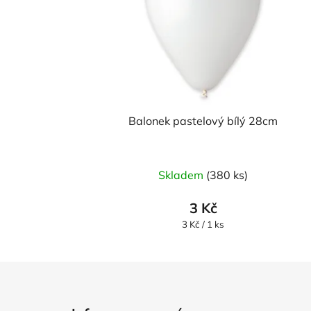
Balonek pastelový bílý 28cm
Skladem
(380 ks)
3 Kč
Měrná
3 Kč / 1 ks
cena:
Z
á