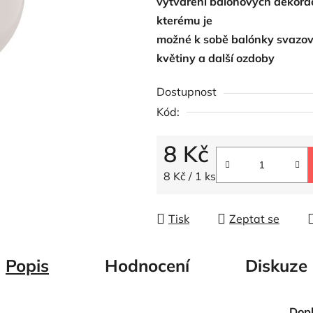
vytváření
balónových
dekorac
z
kterému je
5
možné
k
sobě
balónky
svazov
hvězdiček.
květiny
a
další
ozdoby
Dostupnost
Kód:
8 Kč
Měrná cena:
8 Kč / 1 ks
Tisk
Zeptat se
Popis
Hodnocení
Diskuze
Dop