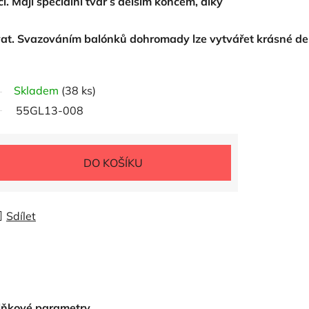
í.
Mají
speciální tvar
s delším
koncem,
díky
at
.
Svazováním
balónků
dohromady
lze
vytvářet
krásné
de
Skladem
(38 ks)
55GL13-008
DO KOŠÍKU
Sdílet
lňkové parametry