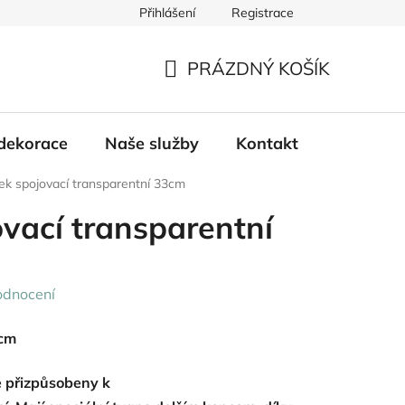
Přihlášení
Registrace
PRÁZDNÝ KOŠÍK
NÁKUPNÍ
KOŠÍK
dekorace
Naše služby
Kontakt
ek spojovací transparentní 33cm
vací transparentní
odnocení
 cm
ě
přizpůsobeny
k