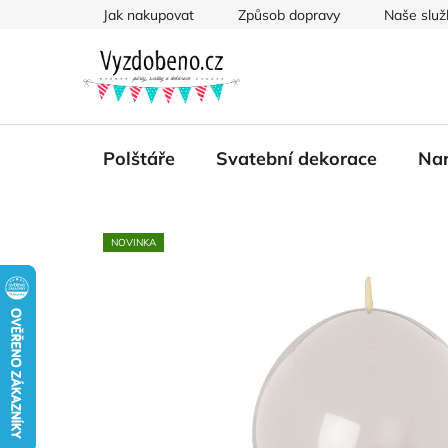
Přejít
Jak nakupovat
Způsob dopravy
Naše služ
na
obsah
Polštáře
Svatební dekorace
Nar
NOVINKA