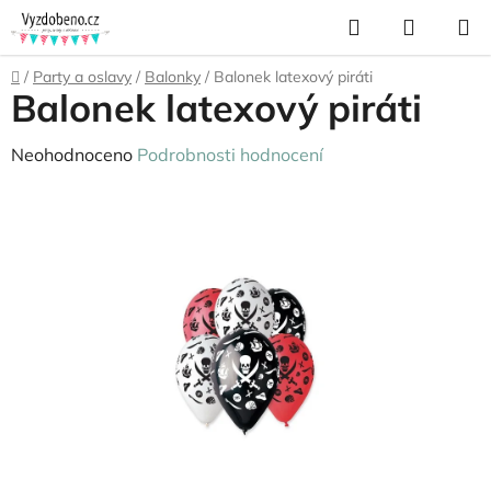
Přejít
Hledat
NÁKUP
na
KOŠÍK
obsah
Domů
/
Party a oslavy
/
Balonky
/
Balonek latexový piráti
Balonek latexový piráti
Průměrné
Neohodnoceno
Podrobnosti hodnocení
hodnocení
produktu
je
0,0
z
5
hvězdiček.