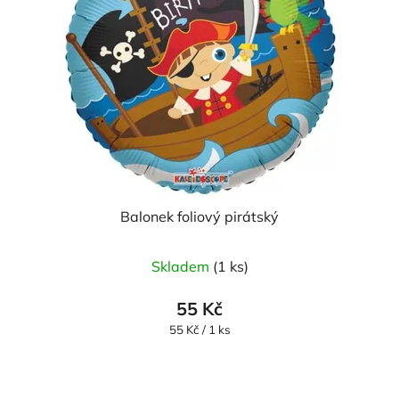
Balonek foliový pirátský
Skladem
(1 ks)
55 Kč
Měrná
55 Kč / 1 ks
cena: