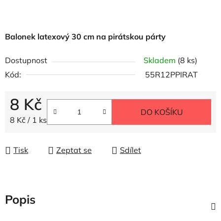
Balonek latexový 30 cm na pirátskou párty
Dostupnost
Skladem
(8 ks)
Kód:
55R12PPIRAT
8 Kč
DO KOŠÍKU
Měrná cena:
8 Kč / 1 ks
Tisk
Zeptat se
Sdílet
Popis