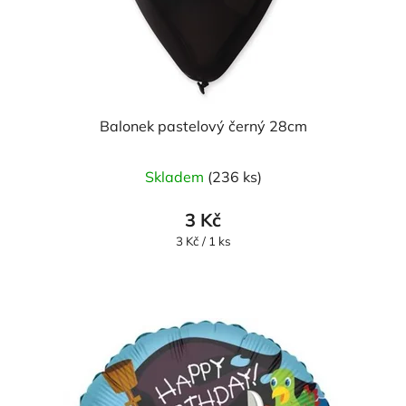
Balonek pastelový černý 28cm
Skladem
(236 ks)
3 Kč
Měrná
3 Kč / 1 ks
cena: