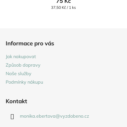
75 Kč
Měrná
37,50 Kč / 1 ks
cena:
Z
á
Informace pro vás
p
a
Jak nakupovat
t
Způsob dopravy
í
Naše služby
Podmínky nákupu
Kontakt
monika.ebertova
@
vyzdobeno.cz