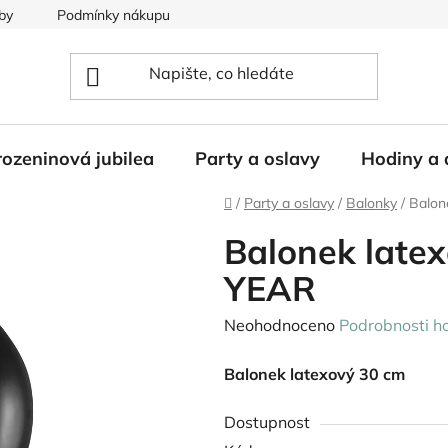
by
Podmínky nákupu
ozeninová jubilea
Party a oslavy
Hodiny a 
Domů
/
Party a oslavy
/
Balonky
/
Balon
Balonek lat
YEAR
Průměrné
Neohodnoceno
Podrobnosti h
hodnocení
Balonek latexový 30 cm
produktu
je
Dostupnost
0,0