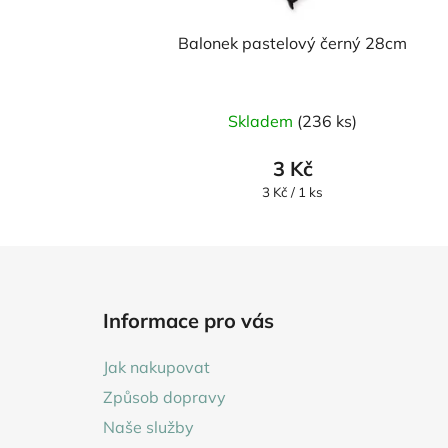
Balonek pastelový černý 28cm
Skladem
(236 ks)
3 Kč
Měrná
3 Kč / 1 ks
cena:
Z
á
Informace pro vás
p
a
Jak nakupovat
t
Způsob dopravy
í
Naše služby