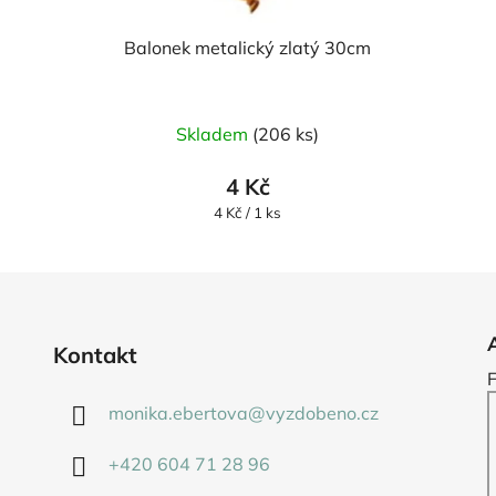
Balonek metalický zlatý 30cm
Skladem
(206 ks)
4 Kč
Měrná
4 Kč / 1 ks
cena:
Kontakt
monika.ebertova
@
vyzdobeno.cz
+420 604 71 28 96