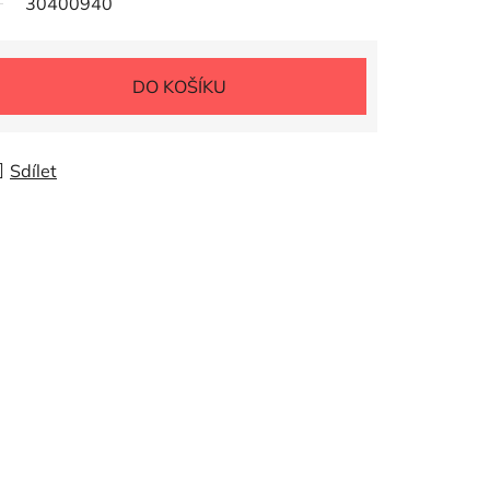
30400940
DO KOŠÍKU
Sdílet