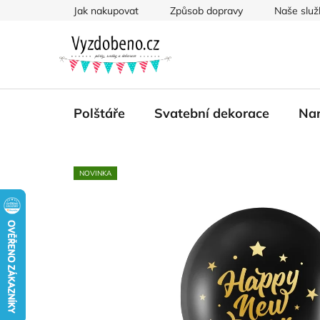
Přejít
Jak nakupovat
Způsob dopravy
Naše služ
na
obsah
Polštáře
Svatební dekorace
Nar
NOVINKA