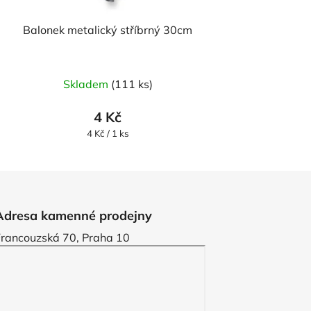
Balonek metalický stříbrný 30cm
Skladem
(111 ks)
4 Kč
Měrná
4 Kč / 1 ks
cena:
Adresa kamenné prodejny
Francouzská 70, Praha 10