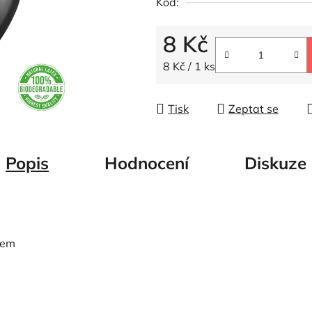
Kód:
z
5
8 Kč
hvězdiček.
Měrná cena:
8 Kč / 1 ks
Tisk
Zeptat se
Popis
Hodnocení
Diskuze
kem