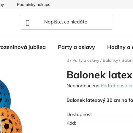
by
Podmínky nákupu
ozeninová jubilea
Party a oslavy
Hodiny a 
Domů
/
Party a oslavy
/
Balonky
/
Balon
Balonek latex
Průměrné
Neohodnoceno
Podrobnosti h
hodnocení
Balonek latexový 30 cm na fo
produktu
je
Dostupnost
0,0
Kód:
z