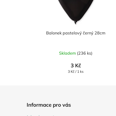
Balonek pastelový černý 28cm
Skladem
(236 ks)
3 Kč
Měrná
3 Kč / 1 ks
cena:
Z
á
Informace pro vás
p
a