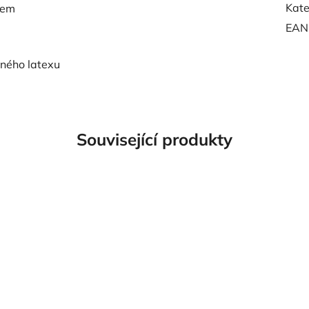
Kate
kem
EAN
dného latexu
Související produkty