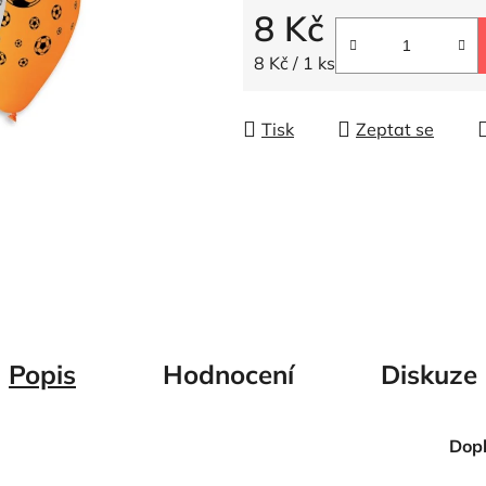
5
8 Kč
hvězdiček.
Měrná cena:
8 Kč / 1 ks
Tisk
Zeptat se
Popis
Hodnocení
Diskuze
Dop