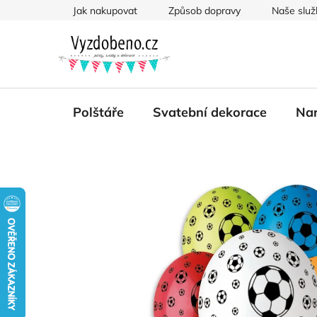
Přejít
Jak nakupovat
Způsob dopravy
Naše služ
na
obsah
Polštáře
Svatební dekorace
Nar