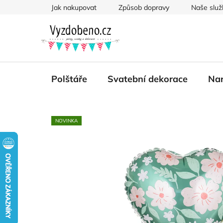
Přejít
Jak nakupovat
Způsob dopravy
Naše služ
na
obsah
Polštáře
Svatební dekorace
Nar
NOVINKA