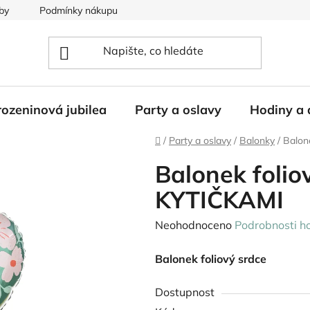
by
Podmínky nákupu
ozeninová jubilea
Party a oslavy
Hodiny a 
Domů
/
Party a oslavy
/
Balonky
/
Balon
Balonek folio
KYTIČKAMI
Průměrné
Neohodnoceno
Podrobnosti h
hodnocení
Balonek foliový srdce
produktu
je
Dostupnost
0,0