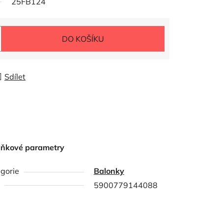
25FB124
DO KOŠÍKU
Sdílet
lňkové parametry
gorie
Balonky
5900779144088