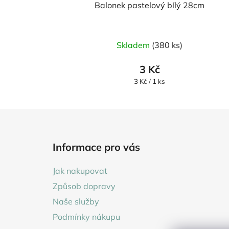
Balonek pastelový bílý 28cm
Skladem
(380 ks)
3 Kč
Měrná
3 Kč / 1 ks
cena:
Z
á
Informace pro vás
p
a
Jak nakupovat
t
Způsob dopravy
í
Naše služby
Podmínky nákupu