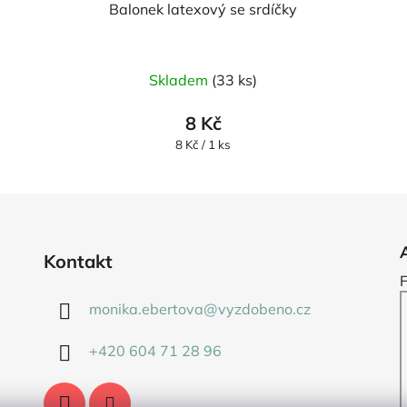
Balonek latexový se srdíčky
Skladem
(33 ks)
8 Kč
Měrná
8 Kč / 1 ks
cena:
Kontakt
monika.ebertova
@
vyzdobeno.cz
+420 604 71 28 96