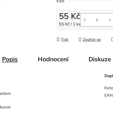
Kód:
z
5
55 Kč
hvězdiček.
Měrná cena:
55 Kč / 1 ks
Tisk
Zeptat se
Popis
Hodnocení
Diskuze
Dop
Kate
heliem
EAN
ukovat