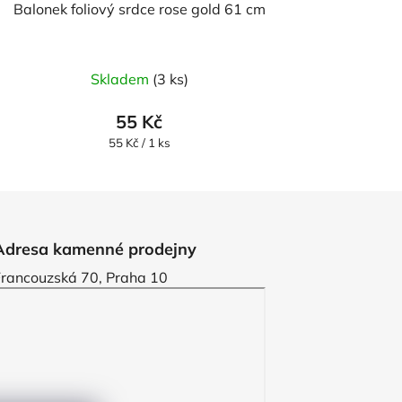
Balonek foliový srdce rose gold 61 cm
Skladem
(3 ks)
55 Kč
Měrná
55 Kč / 1 ks
cena:
Adresa kamenné prodejny
Francouzská 70, Praha 10