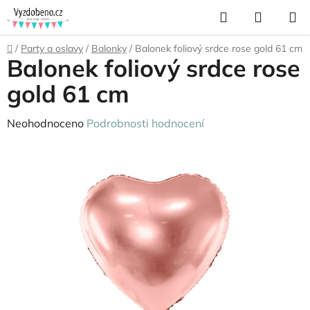
Přejít
Hledat
NÁKUP
na
KOŠÍK
obsah
Domů
/
Party a oslavy
/
Balonky
/
Balonek foliový srdce rose gold 61 cm
Balonek foliový srdce rose
gold 61 cm
Průměrné
Neohodnoceno
Podrobnosti hodnocení
hodnocení
produktu
je
0,0
z
5
hvězdiček.