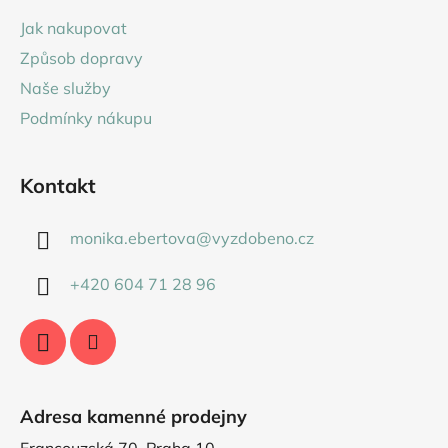
a
Jak nakupovat
t
Způsob dopravy
í
Naše služby
Podmínky nákupu
Kontakt
monika.ebertova
@
vyzdobeno.cz
+420 604 71 28 96
Adresa kamenné prodejny