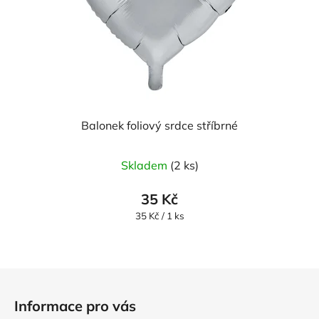
Balonek foliový srdce stříbrné
Skladem
(2 ks)
35 Kč
Měrná
35 Kč / 1 ks
cena:
Z
á
Informace pro vás
p