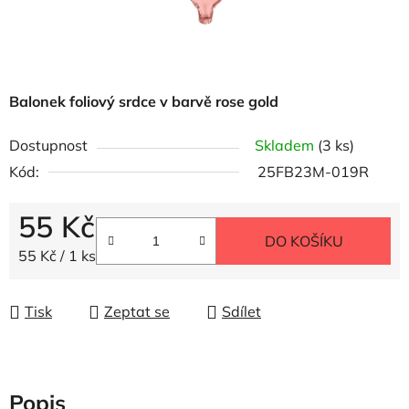
Balonek foliový srdce v barvě rose gold
Dostupnost
Skladem
(3 ks)
Kód:
25FB23M-019R
55 Kč
DO KOŠÍKU
Měrná cena:
55 Kč / 1 ks
Tisk
Zeptat se
Sdílet
Popis