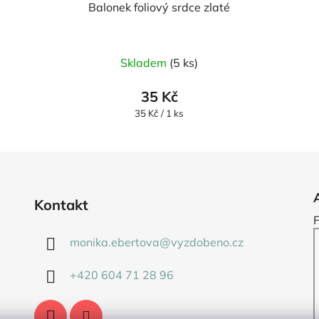
Balonek foliový srdce zlaté
Skladem
(5 ks)
35 Kč
Měrná
35 Kč / 1 ks
cena:
Kontakt
monika.ebertova
@
vyzdobeno.cz
+420 604 71 28 96