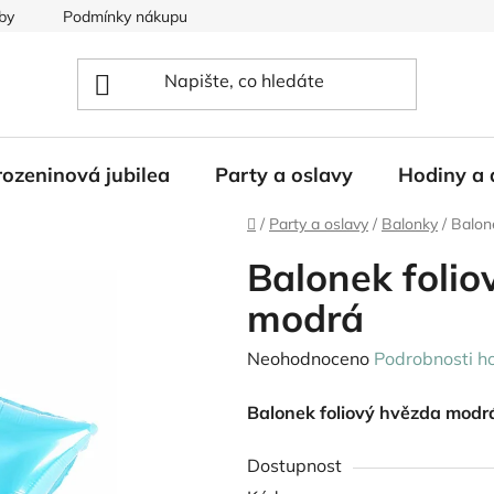
by
Podmínky nákupu
ozeninová jubilea
Party a oslavy
Hodiny a 
Domů
/
Party a oslavy
/
Balonky
/
Balon
Balonek folio
modrá
Průměrné
Neohodnoceno
Podrobnosti h
hodnocení
Balonek foliový hvězda modr
produktu
je
Dostupnost
0,0