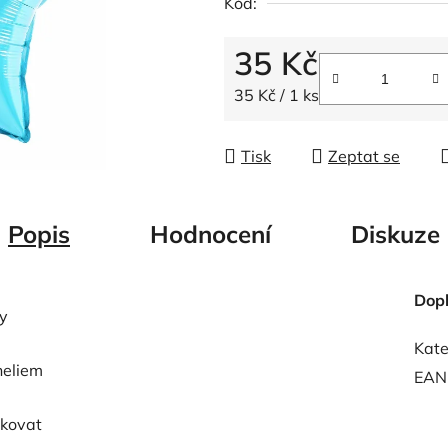
Kód:
z
5
35 Kč
hvězdiček.
Měrná cena:
35 Kč / 1 ks
Tisk
Zeptat se
Popis
Hodnocení
Diskuze
Dop
dy
Kate
heliem
EAN
ukovat