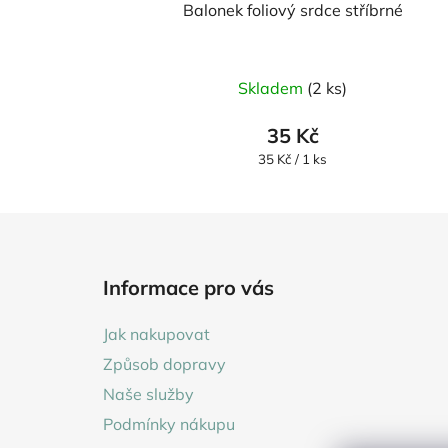
Balonek foliový srdce stříbrné
Skladem
(2 ks)
35 Kč
Měrná
35 Kč / 1 ks
cena:
Z
á
Informace pro vás
p
a
Jak nakupovat
t
Způsob dopravy
í
Naše služby
Podmínky nákupu