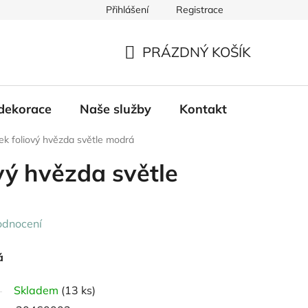
Přihlášení
Registrace
PRÁZDNÝ KOŠÍK
NÁKUPNÍ
KOŠÍK
dekorace
Naše služby
Kontakt
ek foliový hvězda světle modrá
vý hvězda světle
odnocení
á
Skladem
(13 ks)