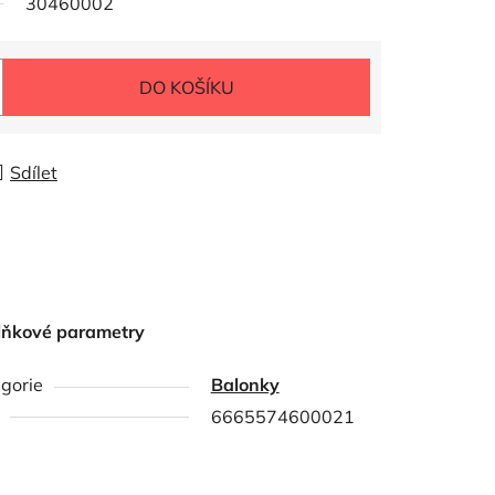
30460002
DO KOŠÍKU
Sdílet
lňkové parametry
gorie
Balonky
6665574600021