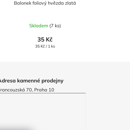
Balonek foliový hvězda zlatá
Skladem
(7 ks)
35 Kč
Měrná
35 Kč / 1 ks
cena:
Adresa kamenné prodejny
Francouzská 70, Praha 10