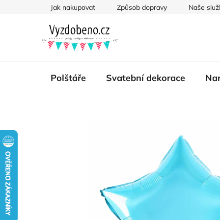
Přejít
Jak nakupovat
Způsob dopravy
Naše služ
na
obsah
Polštáře
Svatební dekorace
Nar