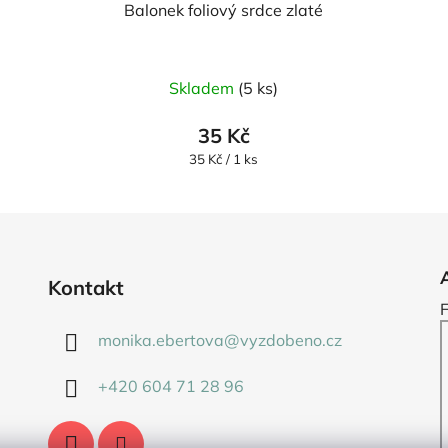
Balonek foliový srdce zlaté
Skladem
(5 ks)
35 Kč
Měrná
35 Kč / 1 ks
cena:
Kontakt
monika.ebertova
@
vyzdobeno.cz
+420 604 71 28 96