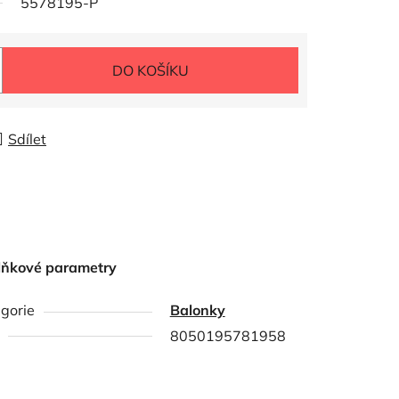
5578195-P
DO KOŠÍKU
Sdílet
lňkové parametry
gorie
Balonky
8050195781958