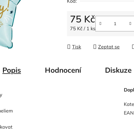
Kód:
z
5
75 Kč
hvězdiček.
Měrná cena:
75 Kč / 1 ks
Tisk
Zeptat se
Popis
Hodnocení
Diskuze
Dop
dy
Kate
heliem
EAN
ukovat