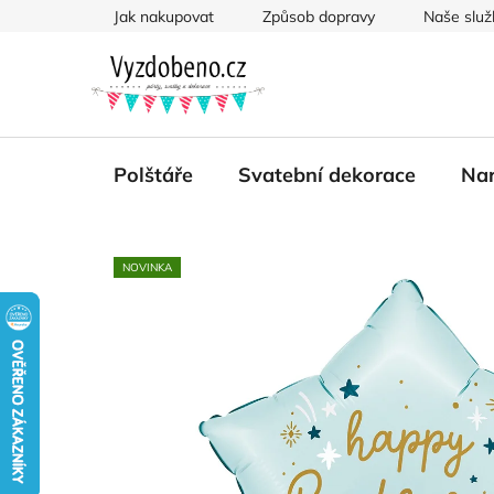
Přejít
Jak nakupovat
Způsob dopravy
Naše služ
na
obsah
Polštáře
Svatební dekorace
Nar
NOVINKA