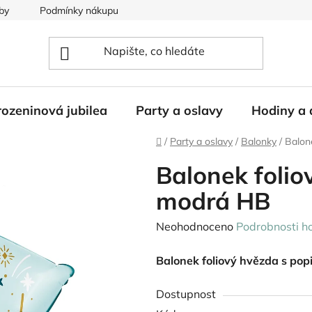
by
Podmínky nákupu
ozeninová jubilea
Party a oslavy
Hodiny a 
Domů
/
Party a oslavy
/
Balonky
/
Balon
Balonek folio
modrá HB
Průměrné
Neohodnoceno
Podrobnosti h
hodnocení
Balonek foliový hvězda s po
produktu
je
Dostupnost
0,0