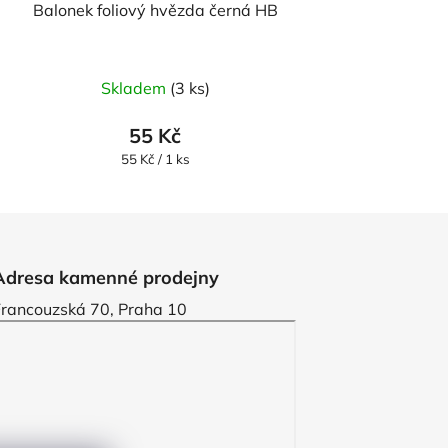
Balonek foliový hvězda černá HB
Skladem
(3 ks)
55 Kč
Měrná
55 Kč / 1 ks
cena:
Adresa kamenné prodejny
Francouzská 70, Praha 10