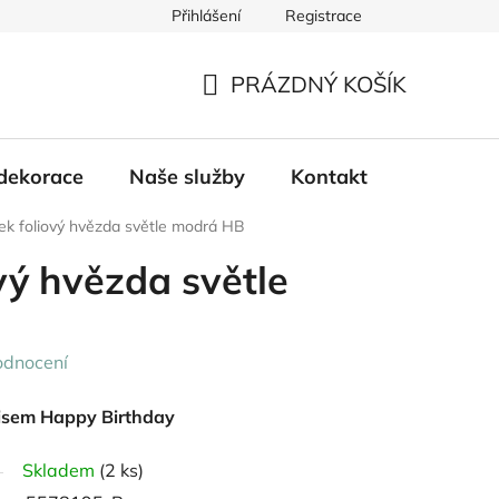
Přihlášení
Registrace
PRÁZDNÝ KOŠÍK
NÁKUPNÍ
KOŠÍK
dekorace
Naše služby
Kontakt
ek foliový hvězda světle modrá HB
vý hvězda světle
odnocení
pisem Happy Birthday
Skladem
(2 ks)