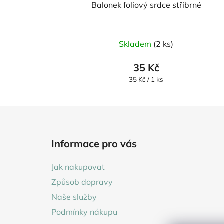
Balonek foliový srdce stříbrné
Skladem
(2 ks)
35 Kč
Měrná
35 Kč / 1 ks
cena:
Z
á
Informace pro vás
p
a
Jak nakupovat
t
Způsob dopravy
í
Naše služby
Podmínky nákupu