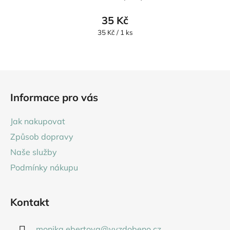
35 Kč
Měrná
35 Kč / 1 ks
cena:
Z
á
Informace pro vás
p
a
Jak nakupovat
t
Způsob dopravy
í
Naše služby
Podmínky nákupu
Kontakt
monika.ebertova
@
vyzdobeno.cz