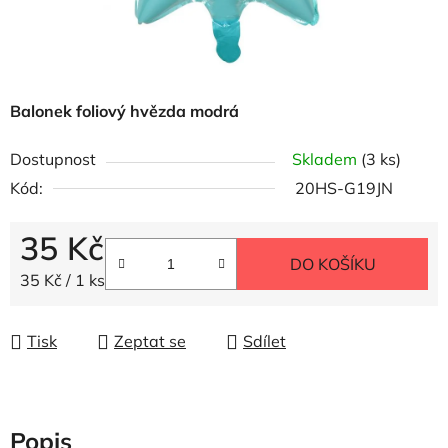
Balonek foliový hvězda modrá
Dostupnost
Skladem
(3 ks)
Kód:
20HS-G19JN
35 Kč
DO KOŠÍKU
Měrná cena:
35 Kč / 1 ks
Tisk
Zeptat se
Sdílet
Popis