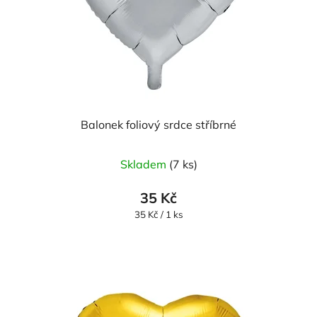
Balonek foliový srdce stříbrné
Skladem
(7 ks)
35 Kč
Měrná
35 Kč / 1 ks
cena: