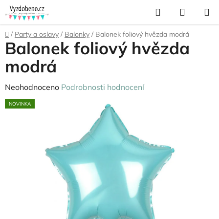
Přejít
Hledat
NÁKUP
na
KOŠÍK
obsah
Domů
/
Party a oslavy
/
Balonky
/
Balonek foliový hvězda modrá
Balonek foliový hvězda
modrá
Průměrné
Neohodnoceno
Podrobnosti hodnocení
hodnocení
NOVINKA
produktu
je
0,0
z
5
hvězdiček.