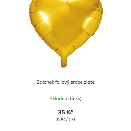
Balonek foliový srdce zlaté
Skladem
(5 ks)
35 Kč
Měrná
35 Kč / 1 ks
cena: