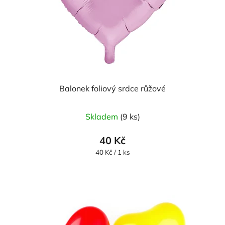
Balonek foliový srdce růžové
Skladem
(9 ks)
40 Kč
Měrná
40 Kč / 1 ks
cena: