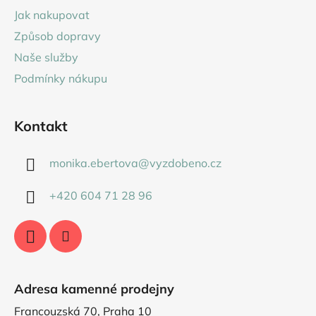
a
Jak nakupovat
t
Způsob dopravy
í
Naše služby
Podmínky nákupu
Kontakt
monika.ebertova
@
vyzdobeno.cz
+420 604 71 28 96
Adresa kamenné prodejny
Francouzská 70, Praha 10