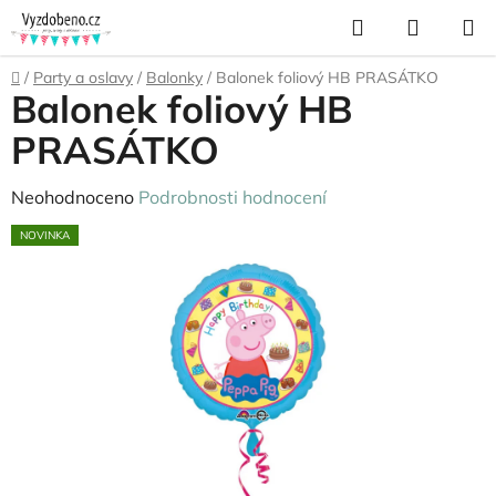
Přejít
Hledat
NÁKUP
na
KOŠÍK
obsah
Domů
/
Party a oslavy
/
Balonky
/
Balonek foliový HB PRASÁTKO
Balonek foliový HB
PRASÁTKO
Průměrné
Neohodnoceno
Podrobnosti hodnocení
hodnocení
NOVINKA
produktu
je
0,0
z
5
hvězdiček.