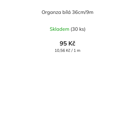
Organza bílá 36cm/9m
Průměrné
Skladem
(30 ks)
hodnocení
produktu
95 Kč
je
Měrná
10,56 Kč / 1 m
cena:
5,0
z
5
hvězdiček.