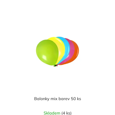
z
5
hvězdiček.
Balonky mix barev 50 ks
Průměrné
Skladem
(4 ks)