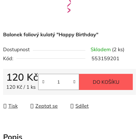
Balonek foliový kulatý "Happy Birthday"
Dostupnost
Skladem
(2 ks)
Kód:
553159201
120 Kč
DO KOŠÍKU
Měrná cena:
120 Kč / 1 ks
Tisk
Zeptat se
Sdílet
Popis