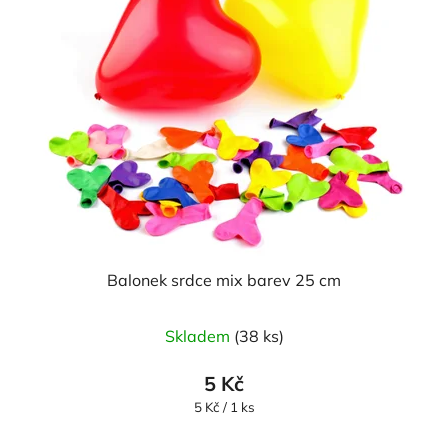
Balonek srdce mix barev 25 cm
Průměrné
Skladem
(38 ks)
hodnocení
produktu
5 Kč
je
Měrná
5 Kč / 1 ks
cena:
5,0