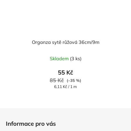
Organza sytě růžová 36cm/9m
Skladem
(3 ks)
55 Kč
85 Kč
(–35 %)
Měrná
6,11 Kč / 1 m
cena:
Z
á
Informace pro vás
p