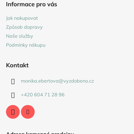
Informace pro vás
p
a
Jak nakupovat
t
Způsob dopravy
í
Naše služby
Podmínky nákupu
Kontakt
monika.ebertova
@
vyzdobeno.cz
+420 604 71 28 96