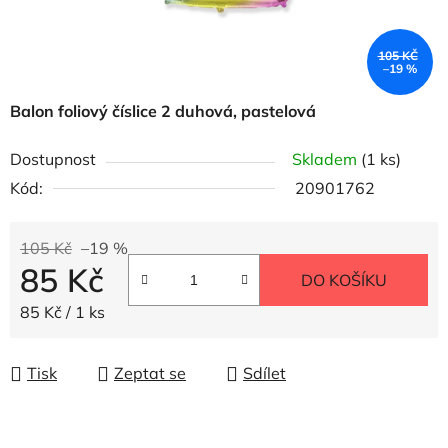
105 KČ
–19 %
Balon foliový číslice 2 duhová, pastelová
Dostupnost
Skladem
(1 ks)
Kód:
20901762
105 Kč
–19 %
85 Kč
DO KOŠÍKU
Měrná cena:
85 Kč / 1 ks
Tisk
Zeptat se
Sdílet