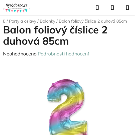
Přejít
Hledat
NÁKUP
na
KOŠÍK
obsah
Domů
/
Party a oslavy
/
Balonky
/
Balon foliový číslice 2 duhová 85cm
Balon foliový číslice 2
duhová 85cm
Průměrné
Neohodnoceno
Podrobnosti hodnocení
hodnocení
produktu
je
0,0
z
5
hvězdiček.