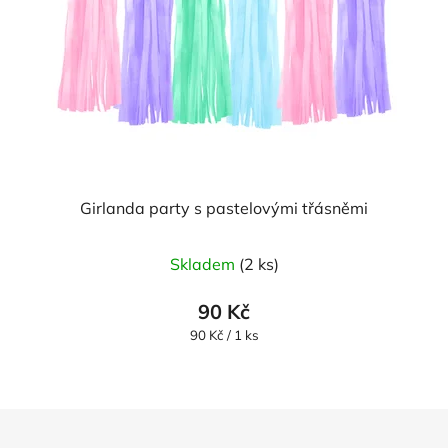
Girlanda party s pastelovými třásněmi
Skladem
(2 ks)
90 Kč
Měrná
90 Kč / 1 ks
cena:
Z
á